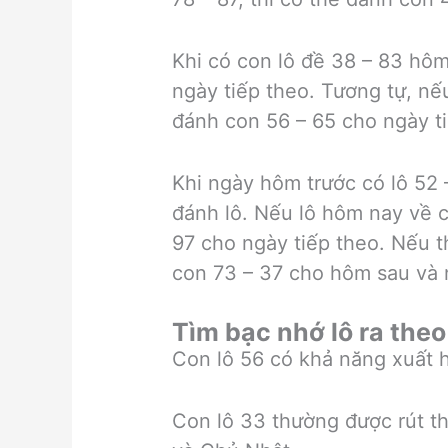
Khi có con lô đề 38 – 83 hôm
ngày tiếp theo. Tương tự, nế
đánh con 56 – 65 cho ngày ti
Khi ngày hôm trước có lô 52 
đánh lô. Nếu lô hôm nay về c
97 cho ngày tiếp theo. Nếu t
con 73 – 37 cho hôm sau và n
Tìm bạc nhớ lô ra theo
Con lô 56 có khả năng xuất 
Con lô 33 thường được rút th