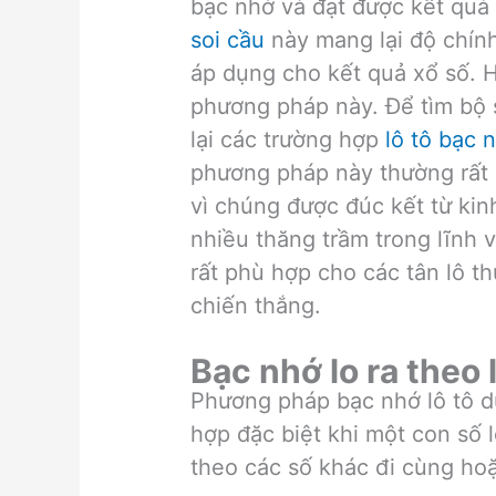
bạc nhớ và đạt được kết quả
soi cầu
này mang lại độ chính
áp dụng cho kết quả xổ số. H
phương pháp này. Để tìm bộ s
lại các trường hợp
lô tô bạc 
phương pháp này thường rất 
vì chúng được đúc kết từ kin
nhiều thăng trầm trong lĩnh 
rất phù hợp cho các tân lô t
chiến thắng.
Bạc nhớ lo ra theo 
Phương pháp bạc nhớ lô tô dự
hợp đặc biệt khi một con số 
theo các số khác đi cùng hoặ