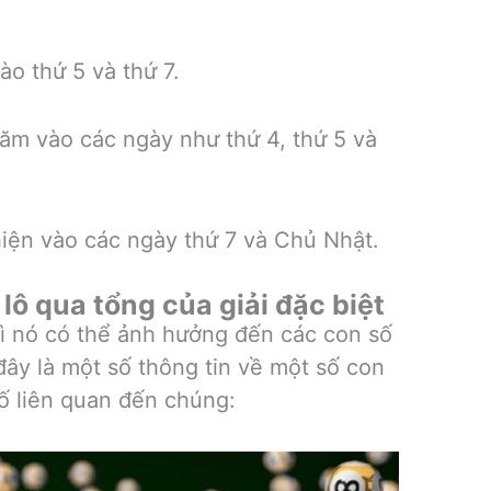
ào thứ 5 và thứ 7.
ăm vào các ngày như thứ 4, thứ 5 và
hiện vào các ngày thứ 7 và Chủ Nhật.
 lô qua tổng của giải đặc biệt
thì nó có thể ảnh hưởng đến các con số
đây là một số thông tin về một số con
số liên quan đến chúng: