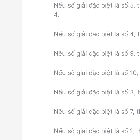
Nếu số giải đặc biệt là số 5,
4.
Nếu số giải đặc biệt là số 4, 
Nếu số giải đặc biệt là số 9, 
Nếu số giải đặc biệt là số 10,
Nếu số giải đặc biệt là số 3, 
Nếu số giải đặc biệt là số 7, 
Nếu số giải đặc biệt là số 1, 