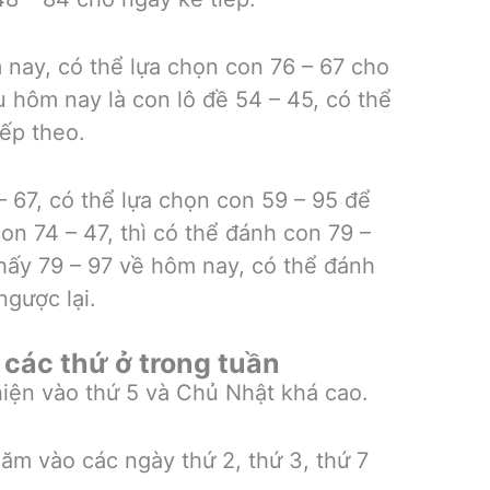
 nay, có thể lựa chọn con 76 – 67 cho
u hôm nay là con lô đề 54 – 45, có thể
ếp theo.
– 67, có thể lựa chọn con 59 – 95 để
on 74 – 47, thì có thể đánh con 79 –
hấy 79 – 97 về hôm nay, có thể đánh
gược lại.
 các thứ ở trong tuần
hiện vào thứ 5 và Chủ Nhật khá cao.
ăm vào các ngày thứ 2, thứ 3, thứ 7