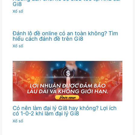
Gi8
Xổ số
Đánh lô đề online có an toàn không? Tìm
hiểu cách đánh đề trên Gi8
Xổ số
Có nên làm đại lý Gi8 hay không? Lợi ích
có 1-0-2 khi làm đại lý Gi8
Xổ số