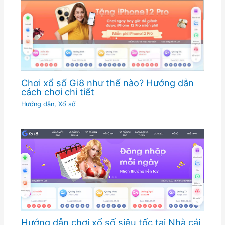
Chơi xổ số Gi8 như thế nào? Hướng dẫn
cách chơi chi tiết
Hướng dẫn
,
Xổ số
Hướng dẫn chơi xổ số siêu tốc tại Nhà cái