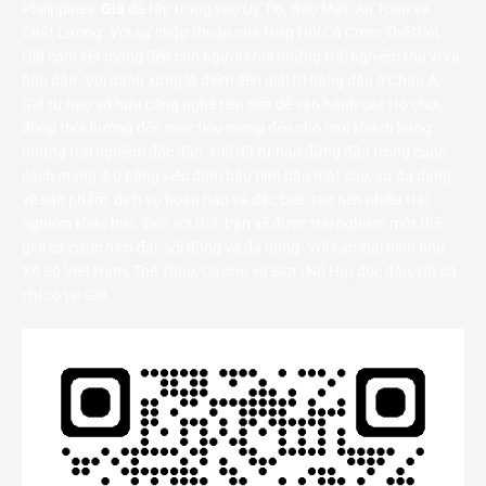
Philippines,
Gi8
đã tập trung vào Uy Tín, Bảo Mật, An Toàn và
Chất Lượng. Với sự chấp thuận của Hiệp Hội Cá Cược Thế Giới,
Gi8 cam kết mang đến cho người chơi những trải nghiệm thú vị và
hấp dẫn. Với danh xưng là điểm đến giải trí hàng đầu ở Châu Á,
Gi8 tự hào sở hữu công nghệ tiên tiến để vận hành các trò chơi,
đồng thời hướng đến mục tiêu mang đến cho mọi khách hàng
những trải nghiệm độc đáo. Gi8 đã tự hào đứng đầu trong cuộc
cách mạng 4.0 bằng việc đảm bảo tính bảo mật cao, sự đa dạng
về sản phẩm, dịch vụ hoàn hảo và đặc biệt, tạo nên nhiều trải
nghiệm khác biệt. Đến với Gi8, bạn sẽ được trải nghiệm một thế
giới cá cược hiện đại, sôi động và đa dạng. Với các loại hình như
Xổ Số Việt Nam, Thể Thao, Casino và Slot (Nổ Hủ) độc đáo, tất cả
chỉ có tại Gi8.