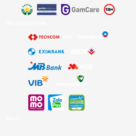
Hình thức thanh toán
Bản đồ