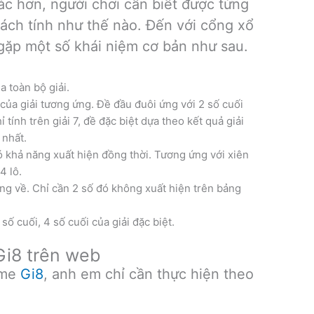
ác hơn, người chơi cần biết được từng
cách tính như thế nào. Đến với cổng xổ
t gặp một số khái niệm cơ bản như sau.
a toàn bộ giải.
của giải tương ứng. Đề đầu đuôi ứng với 2 số cuối
chỉ tính trên giải 7, đề đặc biệt dựa theo kết quả giải
 nhất.
 khả năng xuất hiện đồng thời. Tương ứng với xiên
4 lô.
g về. Chỉ cần 2 số đó không xuất hiện trên bảng
ố cuối, 4 số cuối của giải đặc biệt.
Gi8 trên web
ame
Gi8
, anh em chỉ cần thực hiện theo