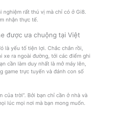
 nghiệm rất thú vị mà chỉ có ở Gi8.
m nhận thực tế.
ne được ưa chuộng tại Việt
 là yếu tố tiện lợi. Chắc chắn rồi,
i xe ra ngoài đường, tới các điểm ghi
bạn cần làm duy nhất là mở máy lên,
g game trực tuyến và đánh con số
 của trời”. Bởi bạn chỉ cần ở nhà và
mọi lúc mọi nơi mà bạn mong muốn.