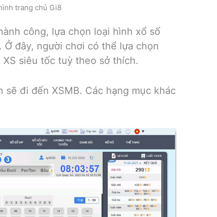
ình trang chủ Gi8
ành công, lựa chọn loại hình xổ số
. Ở đây, người chơi có thể lựa chọn
S siêu tốc tuỳ theo sở thích.
n sẽ đi đến XSMB. Các hạng mục khác