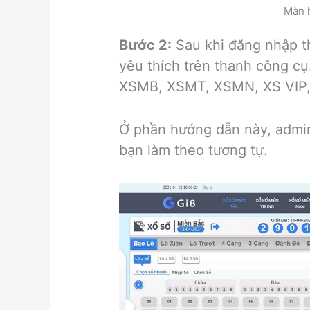
Màn h
Bước 2:
Sau khi đăng nhập th
yêu thích trên thanh công cụ
XSMB, XSMT, XSMN, XS VIP, X
Ở phần hướng dẫn này, admi
bạn làm theo tương tự.