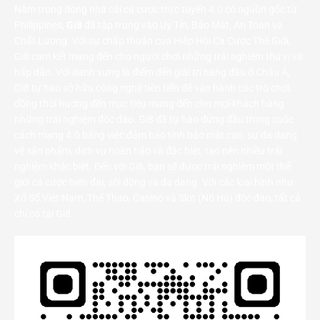
Nằm trong dòng nhà cái cá cược trực tuyến 4.0 có nguồn gốc từ
Philippines,
Gi8
đã tập trung vào Uy Tín, Bảo Mật, An Toàn và
Chất Lượng. Với sự chấp thuận của Hiệp Hội Cá Cược Thế Giới,
Gi8 cam kết mang đến cho người chơi những trải nghiệm thú vị và
hấp dẫn. Với danh xưng là điểm đến giải trí hàng đầu ở Châu Á,
Gi8 tự hào sở hữu công nghệ tiên tiến để vận hành các trò chơi,
đồng thời hướng đến mục tiêu mang đến cho mọi khách hàng
những trải nghiệm độc đáo. Gi8 đã tự hào đứng đầu trong cuộc
cách mạng 4.0 bằng việc đảm bảo tính bảo mật cao, sự đa dạng
về sản phẩm, dịch vụ hoàn hảo và đặc biệt, tạo nên nhiều trải
nghiệm khác biệt. Đến với Gi8, bạn sẽ được trải nghiệm một thế
giới cá cược hiện đại, sôi động và đa dạng. Với các loại hình như
Xổ Số Việt Nam, Thể Thao, Casino và Slot (Nổ Hủ) độc đáo, tất cả
chỉ có tại Gi8.