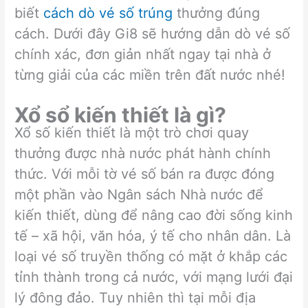
biết
cách dò vé số trúng
thưởng đúng
cách. Dưới đây Gi8 sẽ hướng dẫn dò vé số
chính xác, đơn giản nhất ngay tại nhà ở
từng giải của các miền trên đất nước nhé!
Xổ sổ kiến thiết là gì?
Xổ số kiến thiết là một trò chơi quay
thưởng được nhà nước phát hành chính
thức. Với mỗi tờ vé số bán ra được đóng
một phần vào Ngân sách Nhà nước để
kiến thiết, dùng để nâng cao đời sống kinh
tế – xã hội, văn hóa, ý tế cho nhân dân. Là
loại vé số truyền thống có mặt ở khắp các
tỉnh thành trong cả nước, với mạng lưới đại
lý đông đảo. Tuy nhiên thì tại mỗi địa