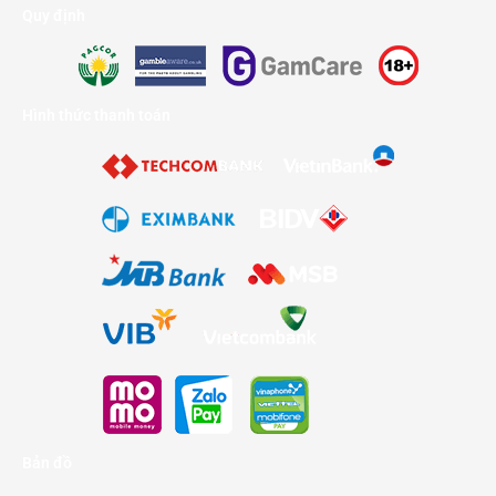
Quy định
Hình thức thanh toán
Bản đồ