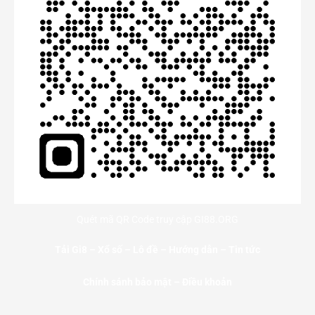
Quét mã QR Code truy cập GI88.ORG
Tải Gi8
–
Xổ số
–
Lô đề
–
Hướng dẫn
–
Tin tức
Chính sánh bảo mật – Điều khoản