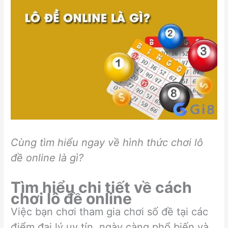
Cùng tìm hiểu ngay về hình thức chơi lô
đề online là gì?
Tìm hiểu chi tiết về cách
chơi lô đề online
Việc bạn chơi tham gia chơi số đề tại các
điểm đại lý uy tín, ngày càng phổ biến và