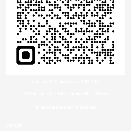
Quét mã QR Code truy cập GI88.ORG
Tải Gi8
–
Xổ số
–
Lô đề
–
Hướng dẫn
–
Tin tức
Chính sánh bảo mật – Điều khoản
Quy định