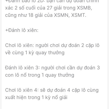
+Đánh bao lô 2D: bạn cần dự đoán chính
xác 2 số cuối của 27 giải trong XSMB,
cũng như 18 giải của XSMN, XSMT.
+Đánh lô xiên:
Chơi lô xiên: người chơi dự đoán 2 cặp lô
về cùng 1 kỳ quay thưởng
Đánh lô xiên 3: người chơi cần dự đoán 3
con lô nổ trong 1 quay thưởng
Chơi lô xiên 4: sẽ dự đoán 4 cặp lô cùng
xuất hiện trong 1 kỳ nổ giải