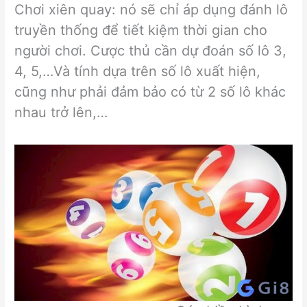
Chơi xiên quay: nó sẽ chỉ áp dụng đánh lô
truyền thống để tiết kiệm thời gian cho
người chơi. Cược thủ cần dự đoán số lô 3,
4, 5,…Và tính dựa trên số lô xuất hiện,
cũng như phải đảm bảo có từ 2 số lô khác
nhau trở lên,…