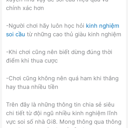
chính xác hơn
-Người chơi hãy luôn học hỏi
kinh nghiệm
soi cầu
từ những cao thủ giàu kinh nghiệm
-Khi chơi cũng nên biết dừng đúng thời
điểm khi thua cược
-Chơi cũng không nên quá ham khi thắng
hay thua nhiều tiền
Trên đây là những thông tin chia sẻ siêu
chi tiết từ đội ngũ nhiều kinh nghiệm lĩnh
vực soi số nhà Gi8. Mong thông qua thông