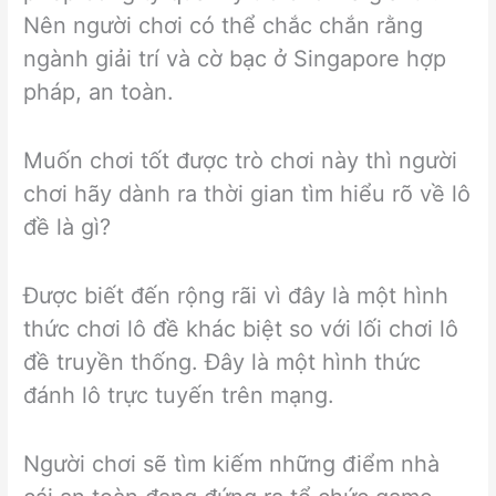
Nên người chơi có thể chắc chắn rằng
ngành giải trí và cờ bạc ở Singapore hợp
pháp, an toàn.
Muốn chơi tốt được trò chơi này thì người
chơi hãy dành ra thời gian tìm hiểu rõ về lô
đề là gì?
Được biết đến rộng rãi vì đây là một hình
thức chơi lô đề khác biệt so với lối chơi lô
đề truyền thống. Đây là một hình thức
đánh lô trực tuyến trên mạng.
Người chơi sẽ tìm kiếm những điểm nhà