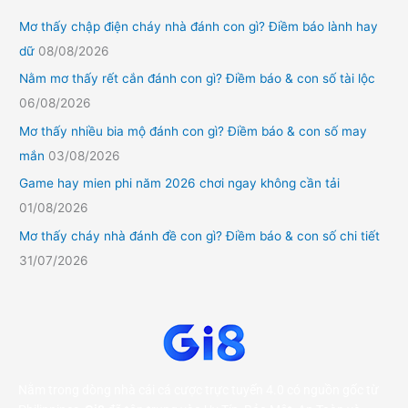
Mơ thấy chập điện cháy nhà đánh con gì? Điềm báo lành hay
dữ
08/08/2026
Nằm mơ thấy rết cắn đánh con gì? Điềm báo & con số tài lộc
06/08/2026
Mơ thấy nhiều bia mộ đánh con gì? Điềm báo & con số may
mắn
03/08/2026
Game hay mien phi năm 2026 chơi ngay không cần tải
01/08/2026
Mơ thấy cháy nhà đánh đề con gì? Điềm báo & con số chi tiết
31/07/2026
Nằm trong dòng nhà cái cá cược trực tuyến 4.0 có nguồn gốc từ