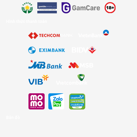
Hình thức thanh toán
Bản đồ