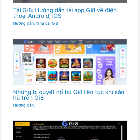
Tải Gi8: Hướng dẫn tải app Gi8 về điện
thoại Android, iOS
Hướng dẫn
,
Nhà cái Gi8
Những bí quyết nổ hũ Gi8 liên tục khi săn
hũ trên Gi8
Hướng dẫn