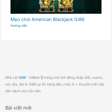
Mẹo chơi American Blackjack Gi88
Hướng dẫn
Nhà cái
Gi88
- Gi8bet 🎖️ trang chủ link đăng nhập Gi8, casino,
xóc đĩa, đại lý Gi88 uy tín hàng đầu châu Á ⭐ khuyến mãi hấp
dẫn dành cho hội viên
Bài viết mới