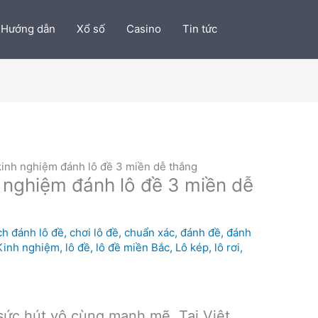
Hướng dẫn
Xổ số
Casino
Tin tức
i kinh nghiệm đánh lô đề 3 miền dễ thắng
nh nghiệm đánh lô đề 3 miền dễ
ch đánh lô đề
,
chơi lô đề
,
chuẩn xác
,
đánh đề
,
đánh
Kinh nghiệm
,
lô đề
,
lô đề miền Bắc
,
Lô kép
,
lô rơi
,
 sức hút vô cùng mạnh mẽ. Tại Việt