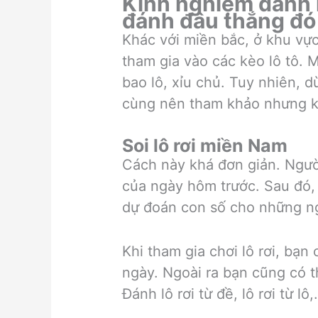
Kinh nghiệm đánh 
đánh đâu thắng đó
Khác với miền bắc, ở khu vực
tham gia vào các kèo lô tô.
bao lô, xỉu chủ. Tuy nhiên, d
cùng nên tham khảo nhưng k
Soi lô rơi miền Nam
Cách này khá đơn giản. Người
của ngày hôm trước. Sau đó,
dự đoán con số cho những ng
Khi tham gia chơi lô rơi, bạn 
ngày. Ngoài ra bạn cũng có 
Đánh lô rơi từ đề, lô rơi từ lô,