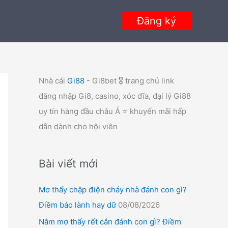
Đăng ký
Nhà cái
Gi88
- Gi8bet 🎖️ trang chủ link
đăng nhập Gi8, casino, xóc đĩa, đại lý Gi88
uy tín hàng đầu châu Á ⭐ khuyến mãi hấp
dẫn dành cho hội viên
Bài viết mới
Mơ thấy chập điện cháy nhà đánh con gì?
Điềm báo lành hay dữ
08/08/2026
Nằm mơ thấy rết cắn đánh con gì? Điềm