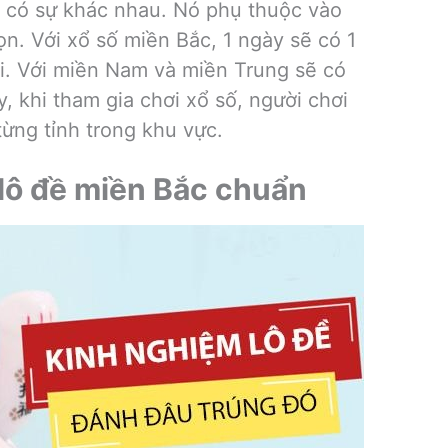
ẽ có sự khác nhau. Nó phụ thuộc vào
ọn. Với xổ số miền Bắc, 1 ngày sẽ có 1
ài. Với miền Nam và miền Trung sẽ có
y, khi tham gia chơi xổ số, người chơi
ừng tỉnh trong khu vực.
lô đề miền Bắc chuẩn