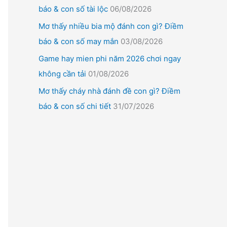
báo & con số tài lộc
06/08/2026
Mơ thấy nhiều bia mộ đánh con gì? Điềm
báo & con số may mắn
03/08/2026
Game hay mien phi năm 2026 chơi ngay
không cần tải
01/08/2026
Mơ thấy cháy nhà đánh đề con gì? Điềm
báo & con số chi tiết
31/07/2026