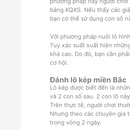
phương pháp này người chơi 
bảng KQXS. Nếu thấy các giải
bạn có thể sử dụng con số nà
Với phương pháp nuôi lô hình
Tuy xác suất xuất hiện những
khá cao. Do đó, bạn cần phải
cơ hội.
Đánh lô kép miền Bắc
Lô kép được biết đến là nhữn
và 2 con số sau. 2 con lô nà
Trên thực tế, người chơi thườ
Nhưng theo các chuyên gia th
trong vòng 2 ngày.