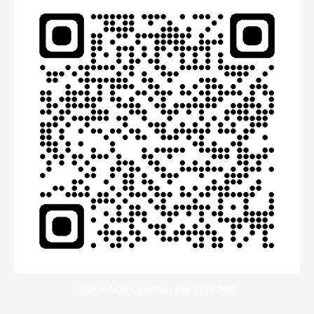
Quét mã QR Code truy cập GI88.ORG