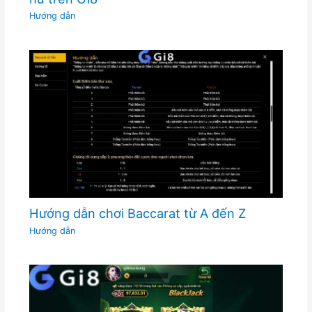
Hướng dẫn
Hướng dẫn chơi Baccarat từ A đến Z
Hướng dẫn