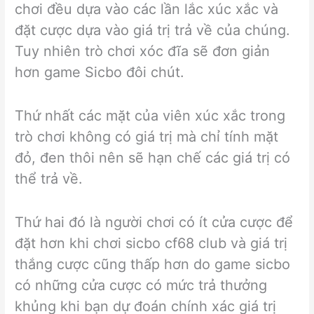
chơi đều dựa vào các lần lắc xúc xắc và
đặt cược dựa vào giá trị trả về của chúng.
Tuy nhiên trò chơi xóc đĩa sẽ đơn giản
hơn game Sicbo đôi chút.
Thứ nhất các mặt của viên xúc xắc trong
trò chơi không có giá trị mà chỉ tính mặt
đỏ, đen thôi nên sẽ hạn chế các giá trị có
thể trả về.
Thứ hai đó là người chơi có ít cửa cược để
đặt hơn khi chơi sicbo cf68 club và giá trị
thắng cược cũng thấp hơn do game sicbo
có những cửa cược có mức trả thưởng
khủng khi bạn dự đoán chính xác giá trị