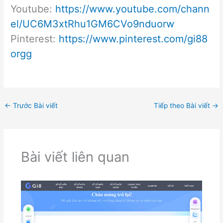
Youtube:
https://www.youtube.com/chann
el/UC6M3xtRhu1GM6CVo9nduorw
Pinterest:
https://www.pinterest.com/gi88
orgg
←
Trước Bài viết
Tiếp theo Bài viết
→
Bài viết liên quan