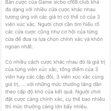
Bàn cược của Game sicbo cf68 club khá
đa dạng với nhiều cửa cược khác nhau
tương ứng với các giá trị có thể có của 3
viên xúc xắc. Người chơi cần tìm hiểu rõ
các cửa cược cũng như cơ hội của từng
cửa để đưa ra lựa chọn chính xác và khôn
ngoan nhất.
Có nhiều cách cược khác nhau đó là giá trị
của từng viên xúc xắc, tổng điểm của 3
viên hay các cặp đôi, 3 viên xúc xắc cùng
giá trị, … với những mức thưởng tăng dần
theo cấp độ khó của kết quả. Người chơi
đặt cược càng chính xác, cụ thể bao nhiêu
thì mức thưởng càng lớn bấy nhiêu.