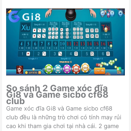
So sánh 2 Game xóc đĩa
Gi8 và Game sicbo cf68
club
Game xóc đĩa Gi8 và Game sicbo cf68
club đều là những trò chơi có tính may rủi
cao khi tham gia chơi tại nhà cái. 2 game