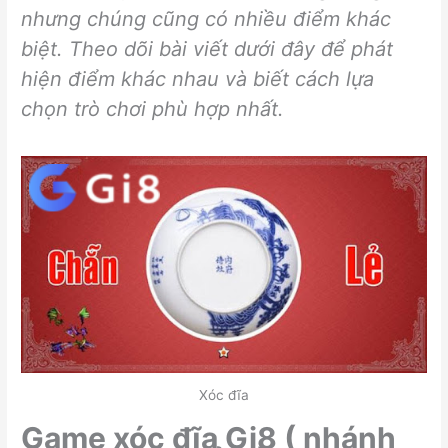
nhưng chúng cũng có nhiều điểm khác
biệt. Theo dõi bài viết dưới đây để phát
hiện điểm khác nhau và biết cách lựa
chọn trò chơi phù hợp nhất.
Xóc đĩa
Game xóc đĩa Gi8 ( nhánh