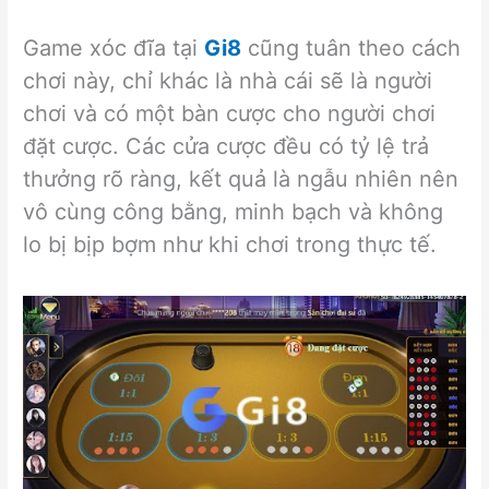
Game xóc đĩa tại
Gi8
cũng tuân theo cách
chơi này, chỉ khác là nhà cái sẽ là người
chơi và có một bàn cược cho người chơi
đặt cược. Các cửa cược đều có tỷ lệ trả
thưởng rõ ràng, kết quả là ngẫu nhiên nên
vô cùng công bằng, minh bạch và không
lo bị bịp bợm như khi chơi trong thực tế.