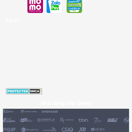
Bản đồ
Nhà cung cấp Game