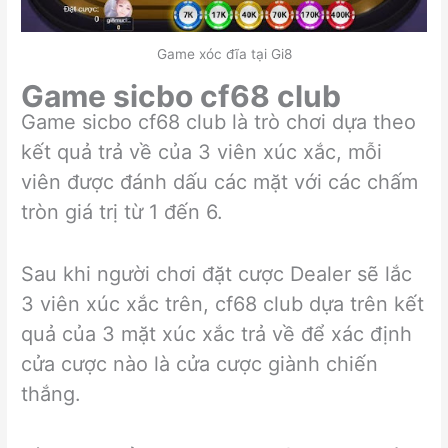
Game xóc đĩa tại Gi8
Game sicbo cf68 club
Game sicbo cf68 club là trò chơi dựa theo
kết quả trả về của 3 viên xúc xắc, mỗi
viên được đánh dấu các mặt với các chấm
tròn giá trị từ 1 đến 6.
Sau khi người chơi đặt cược Dealer sẽ lắc
3 viên xúc xắc trên, cf68 club dựa trên kết
quả của 3 mặt xúc xắc trả về để xác định
cửa cược nào là cửa cược giành chiến
thắng.