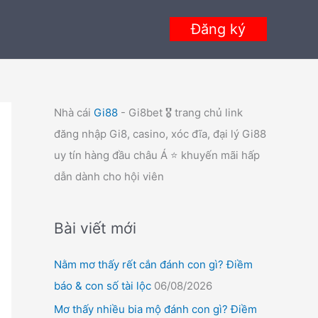
Đăng ký
Nhà cái
Gi88
- Gi8bet 🎖️ trang chủ link
đăng nhập Gi8, casino, xóc đĩa, đại lý Gi88
uy tín hàng đầu châu Á ⭐ khuyến mãi hấp
dẫn dành cho hội viên
Bài viết mới
Nằm mơ thấy rết cắn đánh con gì? Điềm
báo & con số tài lộc
06/08/2026
Mơ thấy nhiều bia mộ đánh con gì? Điềm