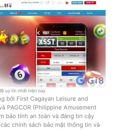
 uy tín nhất hiện nay
 bởi First Cagayan Leisure and
 và PAGCOR (Philippine Amusement
 bảo tính an toàn và đáng tin cậy
các chính sách bảo mật thông tin và