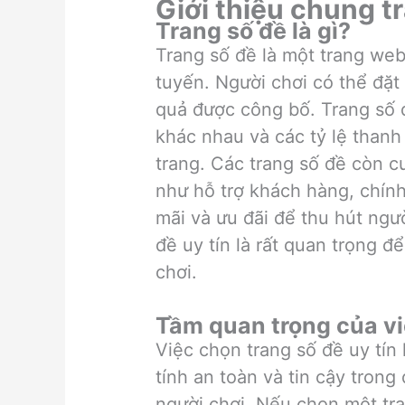
Giới thiệu chung tr
Trang số đề là gì?
Trang số đề là một trang web
tuyến. Người chơi có thể đặt
quả được công bố. Trang số 
khác nhau và các tỷ lệ thanh
trang. Các trang số đề còn 
như hỗ trợ khách hàng, chín
mãi và ưu đãi để thu hút ngườ
đề uy tín là rất quan trọng đ
chơi.
Tầm quan trọng của vi
Việc chọn trang số đề uy tín
tính an toàn và tin cậy trong
người chơi. Nếu chọn một tra