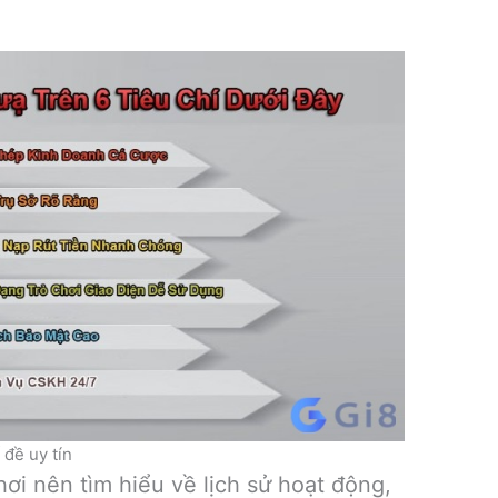
 đề uy tín
ơi nên tìm hiểu về lịch sử hoạt động,