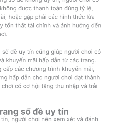
 không được thanh toán đúng tỷ lệ,
oài, hoặc gặp phải các hình thức lừa
y tổn thất tài chính và ảnh hưởng đến
ơi.
 số đề uy tín cũng giúp người chơi có
và khuyến mãi hấp dẫn từ các trang.
g cấp các chương trình khuyến mãi,
ởng hấp dẫn cho người chơi đạt thành
 chơi có cơ hội tăng thu nhập và trải
rang số đề uy tín
tín, người chơi nên xem xét và đánh