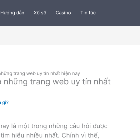
Hướng dẫn
Xổ số
Casino
Tin tức
những trang web uy tín nhất hiện nay
p những trang web uy tín nhất
à gì?
 nay là một trong những câu hỏi được
ìm hiểu nhiều nhất. Chính vì thế,