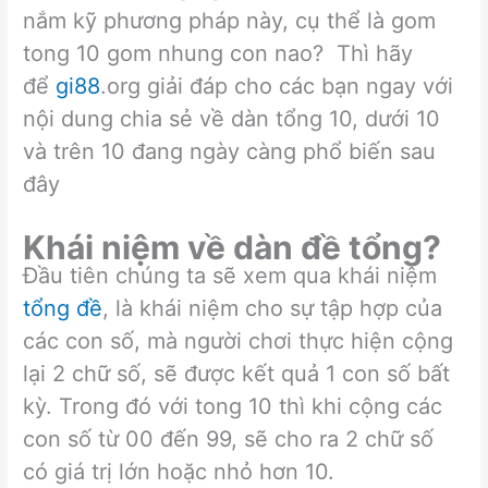
nắm kỹ phương pháp này, cụ thể là gom
tong 10 gom nhung con nao? Thì hãy
để
gi88
.org giải đáp cho các bạn ngay với
nội dung chia sẻ về dàn tổng 10, dưới 10
và trên 10 đang ngày càng phổ biến sau
đây
Khái niệm về dàn đề tổng?
Đầu tiên chúng ta sẽ xem qua khái niệm
tổng đề
, là khái niệm cho sự tập hợp của
các con số, mà người chơi thực hiện cộng
lại 2 chữ số, sẽ được kết quả 1 con số bất
kỳ. Trong đó với tong 10 thì khi cộng các
con số từ 00 đến 99, sẽ cho ra 2 chữ số
có giá trị lớn hoặc nhỏ hơn 10.