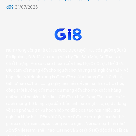
dữ?
31/07/2026
Nằm trong dòng nhà cái cá cược trực tuyến 4.0 có nguồn gốc từ
Philippines,
Gi8
đã tập trung vào Uy Tín, Bảo Mật, An Toàn và
Chất Lượng. Với sự chấp thuận của Hiệp Hội Cá Cược Thế Giới,
Gi8 cam kết mang đến cho người chơi những trải nghiệm thú vị và
hấp dẫn. Với danh xưng là điểm đến giải trí hàng đầu ở Châu Á,
Gi8 tự hào sở hữu công nghệ tiên tiến để vận hành các trò chơi,
đồng thời hướng đến mục tiêu mang đến cho mọi khách hàng
những trải nghiệm độc đáo. Gi8 đã tự hào đứng đầu trong cuộc
cách mạng 4.0 bằng việc đảm bảo tính bảo mật cao, sự đa dạng
về sản phẩm, dịch vụ hoàn hảo và đặc biệt, tạo nên nhiều trải
nghiệm khác biệt. Đến với Gi8, bạn sẽ được trải nghiệm một thế
giới cá cược hiện đại, sôi động và đa dạng. Với các loại hình như
Xổ Số Việt Nam, Thể Thao, Casino và Slot (Nổ Hủ) độc đáo, tất cả