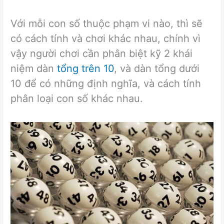
Với mỗi con số thuộc phạm vi nào, thì sẽ
có cách tính và chơi khác nhau, chính vì
vậy người chơi cần phân biệt kỹ 2 khái
niệm dàn
tổng trên 10
, và dàn tổng dưới
10 để có những định nghĩa, và cách tính
phân loại con số khác nhau.