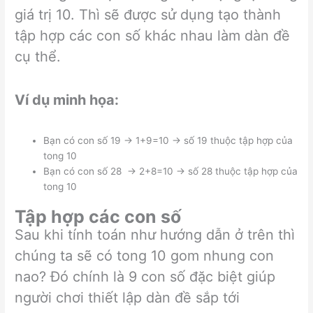
giá trị 10. Thì sẽ được sử dụng tạo thành
tập hợp các con số khác nhau làm dàn đề
cụ thể.
Ví dụ minh họa:
Bạn có con số 19 → 1+9=10 → số 19 thuộc tập hợp của
tong 10
Bạn có con số 28 → 2+8=10 → số 28 thuộc tập hợp của
tong 10
Tập hợp các con số
Sau khi tính toán như hướng dẫn ở trên thì
chúng ta sẽ có tong 10 gom nhung con
nao? Đó chính là 9 con số đặc biệt giúp
người chơi thiết lập dàn đề sắp tới