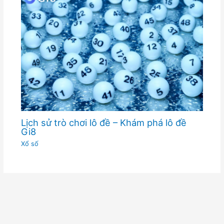
Lịch sử trò chơi lô đề – Khám phá lô đề
Gi8
Xổ số