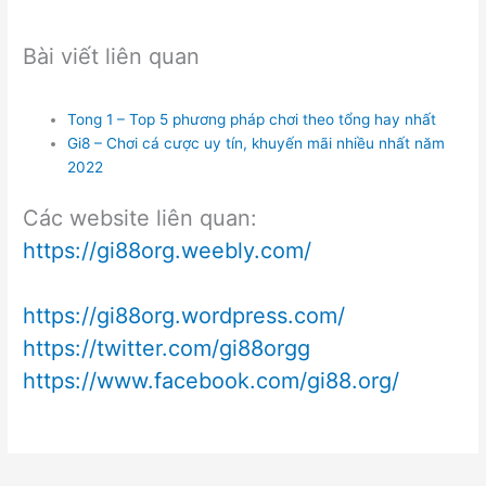
Bài viết liên quan
Tong 1 – Top 5 phương pháp chơi theo tổng hay nhất
Gi8 – Chơi cá cược uy tín, khuyến mãi nhiều nhất năm
2022
Các website liên quan:
https://gi88org.weebly.com/
https://gi88org.wordpress.com/
https://twitter.com/gi88orgg
https://www.facebook.com/gi88.org/