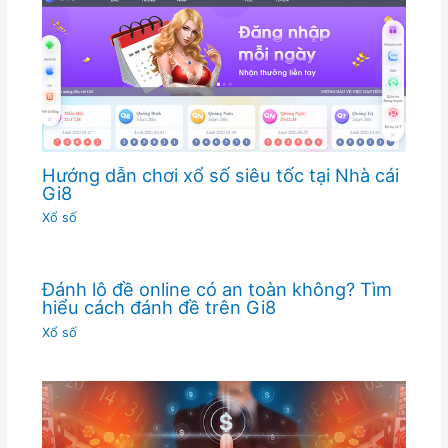
Hướng dẫn chơi xổ số siêu tốc tại Nhà cái
Gi8
Xổ số
Đánh lô đề online có an toàn không? Tìm
hiểu cách đánh đề trên Gi8
Xổ số