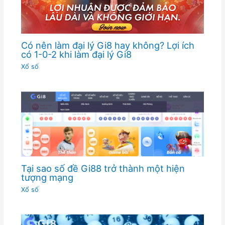
Có nên làm đại lý Gi8 hay không? Lợi ích
có 1-0-2 khi làm đại lý Gi8
Xổ số
Tại sao số đề Gi88 trở thành một hiện
tượng mạng
Xổ số