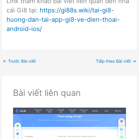
Link tham khảo bài viết liên quan đến nhà
cái Gi8 tại:
https://gi88s.wiki/tai-gi8-
huong-dan-tai-app-gi8-ve-dien-thoai-
android-ios/
←
Trước Bài viết
Tiếp theo Bài viết
→
Bài viết liên quan