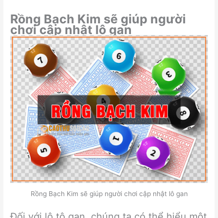
Rồng Bạch Kim sẽ giúp người
chơi cập nhật lô gan
Rồng Bạch Kim sẽ giúp người chơi cập nhật lô gan
Đối với lô tô gan, chúng ta có thể hiểu một