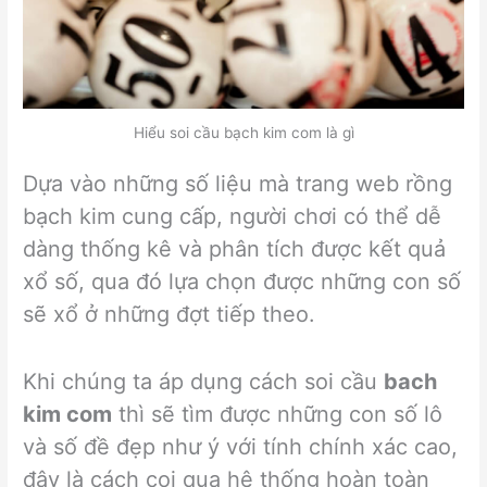
Hiểu soi cầu bạch kim com là gì
Dựa vào những số liệu mà trang web rồng
bạch kim cung cấp, người chơi có thể dễ
dàng thống kê và phân tích được kết quả
xổ số, qua đó lựa chọn được những con số
sẽ xổ ở những đợt tiếp theo.
Khi chúng ta áp dụng cách soi cầu
bach
kim com
thì sẽ tìm được những con số lô
và số đề đẹp như ý với tính chính xác cao,
đây là cách coi qua hệ thống hoàn toàn