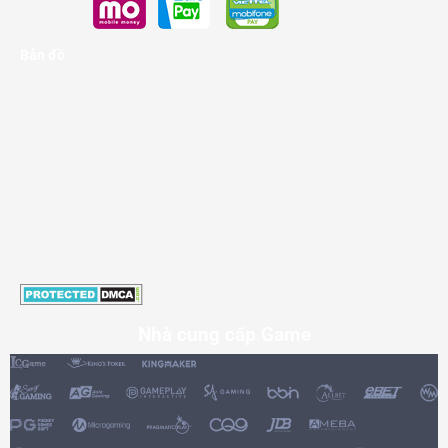
Bản đồ
Nhà cung cấp Game