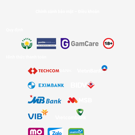
Chính sánh bảo mật – Điều khoản
Quy định
Hình thức thanh toán