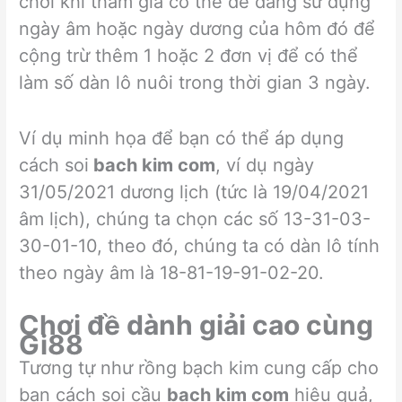
chơi khi tham gia có thể dễ dàng sử dụng
ngày âm hoặc ngày dương của hôm đó để
cộng trừ thêm 1 hoặc 2 đơn vị để có thể
làm số dàn lô nuôi trong thời gian 3 ngày.
Ví dụ minh họa để bạn có thể áp dụng
cách soi
bach kim com
, ví dụ ngày
31/05/2021 dương lịch (tức là 19/04/2021
âm lịch), chúng ta chọn các số 13-31-03-
30-01-10, theo đó, chúng ta có dàn lô tính
theo ngày âm là 18-81-19-91-02-20.
Chơi đề dành giải cao cùng
Gi88
Tương tự như rồng bạch kim cung cấp cho
bạn cách soi cầu
bach kim com
hiệu quả,