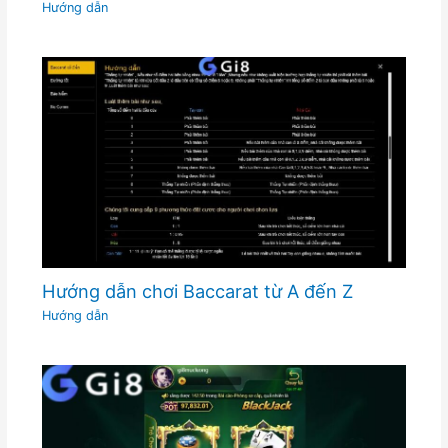
Hướng dẫn
Hướng dẫn chơi Baccarat từ A đến Z
Hướng dẫn