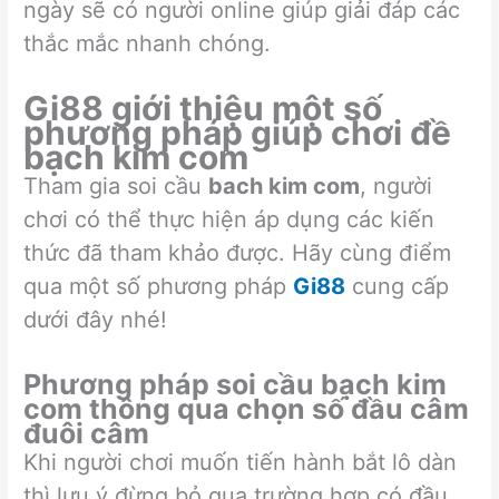
ngày sẽ có người online giúp giải đáp các
thắc mắc nhanh chóng.
Gi88 giới thiệu một số
phương pháp giúp chơi đề
bạch kim com
Tham gia soi cầu
bach kim com
, người
chơi có thể thực hiện áp dụng các kiến
thức đã tham khảo được. Hãy cùng điểm
qua một số phương pháp
Gi88
cung cấp
dưới đây nhé!
Phương pháp soi cầu bạch kim
com thông qua chọn số đầu câm
đuôi câm
Khi người chơi muốn tiến hành bắt lô dàn
thì lưu ý đừng bỏ qua trường hợp có đầu