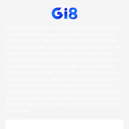
Nằm trong dòng nhà cái cá cược trực tuyến 4.0 có nguồn gốc từ
Philippines,
Gi8
đã tập trung vào Uy Tín, Bảo Mật, An Toàn và
Chất Lượng. Với sự chấp thuận của Hiệp Hội Cá Cược Thế Giới,
Gi8 cam kết mang đến cho người chơi những trải nghiệm thú vị và
hấp dẫn. Với danh xưng là điểm đến giải trí hàng đầu ở Châu Á,
Gi8 tự hào sở hữu công nghệ tiên tiến để vận hành các trò chơi,
đồng thời hướng đến mục tiêu mang đến cho mọi khách hàng
những trải nghiệm độc đáo. Gi8 đã tự hào đứng đầu trong cuộc
cách mạng 4.0 bằng việc đảm bảo tính bảo mật cao, sự đa dạng
về sản phẩm, dịch vụ hoàn hảo và đặc biệt, tạo nên nhiều trải
nghiệm khác biệt. Đến với Gi8, bạn sẽ được trải nghiệm một thế
giới cá cược hiện đại, sôi động và đa dạng. Với các loại hình như
Xổ Số Việt Nam, Thể Thao, Casino và Slot (Nổ Hủ) độc đáo, tất cả
chỉ có tại Gi8.