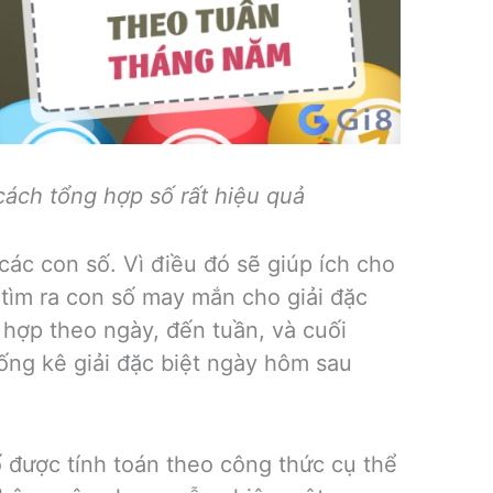
cách tổng hợp số rất hiệu quả
các con số. Vì điều đó sẽ giúp ích cho
h tìm ra con số may mắn cho giải đặc
hợp theo ngày, đến tuần, và cuối
ống kê giải đặc biệt ngày hôm sau
 được tính toán theo công thức cụ thể