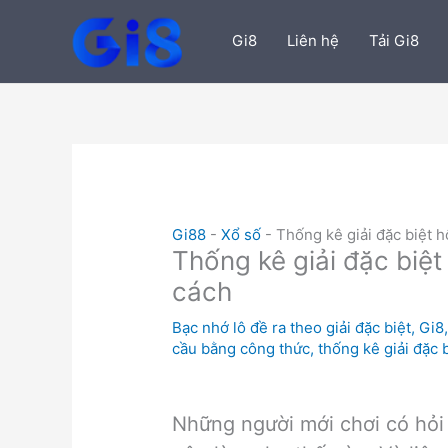
Gi8
Liên hệ
Tải Gi8
Gi88
-
Xổ số
-
Thống kê giải đặc biệt 
Thống kê giải đặc biệt
cách
Bạc nhớ lô đề ra theo giải đặc biệt
,
Gi8
cầu bằng công thức
,
thống kê giải đặc 
Những người mới chơi có hỏi