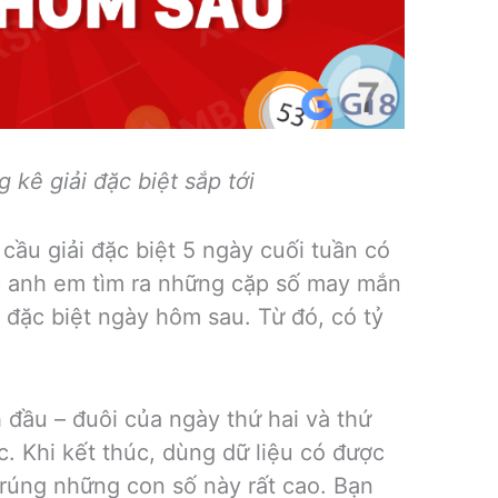
 kê giải đặc biệt sắp tới
i cầu giải đặc biệt 5 ngày cuối tuần có
úp anh em tìm ra những cặp số may mắn
 đặc biệt ngày hôm sau. Từ đó, có tỷ
h đầu – đuôi của ngày thứ hai và thứ
c. Khi kết thúc, dùng dữ liệu có được
 trúng những con số này rất cao. Bạn