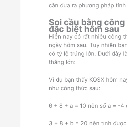
cần đưa ra phương pháp tính 
Soi cầu bằng công 
đặc biệt hôm sau
Hiện nay có rất nhiều công th
ngày hôm sau. Tuy nhiên bạn
có tỷ lệ trúng lớn. Dưới đây 
thắng lớn:
Ví dụ bạn thấy KQSX hôm nay 
như công thức sau:
6 + 8 + a = 10 nên số a = -4 đ
3 + 8 + b = 20 nên tính được 