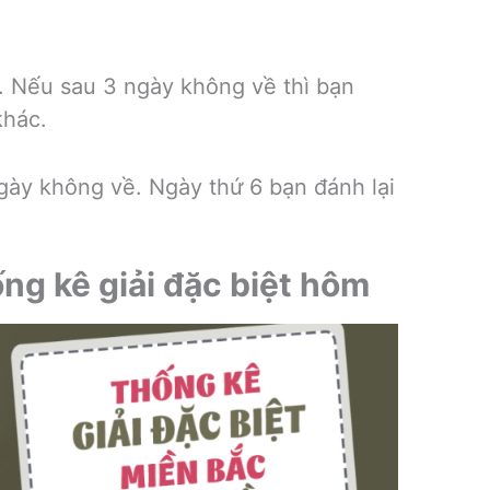
. Nếu sau 3 ngày không về thì bạn
khác.
gày không về. Ngày thứ 6 bạn đánh lại
ng kê giải đặc biệt hôm