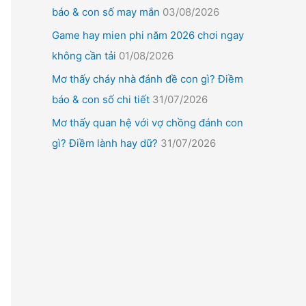
báo & con số may mắn
03/08/2026
Game hay mien phi năm 2026 chơi ngay
không cần tải
01/08/2026
Mơ thấy cháy nhà đánh đề con gì? Điềm
báo & con số chi tiết
31/07/2026
Mơ thấy quan hệ với vợ chồng đánh con
gì? Điềm lành hay dữ?
31/07/2026