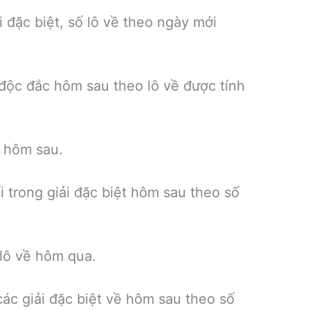
ải đặc biệt, số lô về theo ngày mới
i độc đắc hôm sau theo lô về được tính
i hôm sau.
i trong giải đặc biệt hôm sau theo số
lô về hôm qua.
ác giải đặc biệt về hôm sau theo số