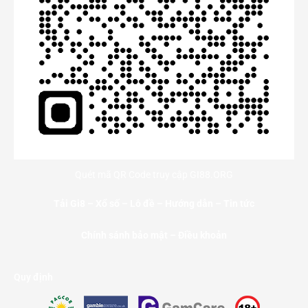
Quét mã QR Code truy cập GI88.ORG
Tải Gi8
–
Xổ số
–
Lô đề
–
Hướng dẫn
–
Tin tức
Chính sánh bảo mật – Điều khoản
Quy định