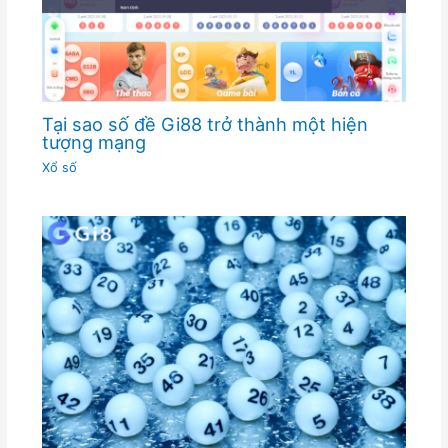
Tại sao số đề Gi88 trở thành một hiện
tượng mạng
Xổ số