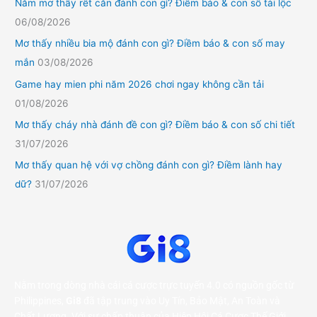
Nằm mơ thấy rết cắn đánh con gì? Điềm báo & con số tài lộc
06/08/2026
Mơ thấy nhiều bia mộ đánh con gì? Điềm báo & con số may
mắn
03/08/2026
Game hay mien phi năm 2026 chơi ngay không cần tải
01/08/2026
Mơ thấy cháy nhà đánh đề con gì? Điềm báo & con số chi tiết
31/07/2026
Mơ thấy quan hệ với vợ chồng đánh con gì? Điềm lành hay
dữ?
31/07/2026
Nằm trong dòng nhà cái cá cược trực tuyến 4.0 có nguồn gốc từ
Philippines,
Gi8
đã tập trung vào Uy Tín, Bảo Mật, An Toàn và
Chất Lượng. Với sự chấp thuận của Hiệp Hội Cá Cược Thế Giới,