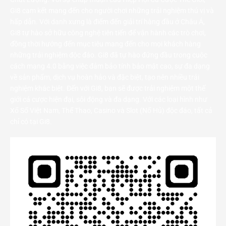
Gi8 cam kết mang đến cho người chơi những trải nghiệm thú vị và
hấp dẫn. Với danh xưng là điểm đến giải trí hàng đầu ở Châu Á,
Gi8 tự hào sở hữu công nghệ tiên tiến để vận hành các trò chơi,
đồng thời hướng đến mục tiêu mang đến cho mọi khách hàng
những trải nghiệm độc đáo. Gi8 đã tự hào đứng đầu trong cuộc
cách mạng 4.0 bằng việc đảm bảo tính bảo mật cao, sự đa dạng
về sản phẩm, dịch vụ hoàn hảo và đặc biệt, tạo nên nhiều trải
nghiệm khác biệt. Đến với Gi8, bạn sẽ được trải nghiệm một thế
giới cá cược hiện đại, sôi động và đa dạng. Với các loại hình như
Xổ Số Việt Nam, Thể Thao, Casino và Slot (Nổ Hủ) độc đáo, tất cả
chỉ có tại Gi8.