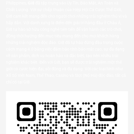
Philippines,
Gi8
đã tập trung vào Uy Tín, Bảo Mật, An Toàn và
Chất Lượng. Với sự chấp thuận của Hiệp Hội Cá Cược Thế Giới,
Gi8 cam kết mang đến cho người chơi những trải nghiệm thú vị và
hấp dẫn. Với danh xưng là điểm đến giải trí hàng đầu ở Châu Á,
Gi8 tự hào sở hữu công nghệ tiên tiến để vận hành các trò chơi,
đồng thời hướng đến mục tiêu mang đến cho mọi khách hàng
những trải nghiệm độc đáo. Gi8 đã tự hào đứng đầu trong cuộc
cách mạng 4.0 bằng việc đảm bảo tính bảo mật cao, sự đa dạng
về sản phẩm, dịch vụ hoàn hảo và đặc biệt, tạo nên nhiều trải
nghiệm khác biệt. Đến với Gi8, bạn sẽ được trải nghiệm một thế
giới cá cược hiện đại, sôi động và đa dạng. Với các loại hình như
Xổ Số Việt Nam, Thể Thao, Casino và Slot (Nổ Hủ) độc đáo, tất cả
chỉ có tại Gi8.