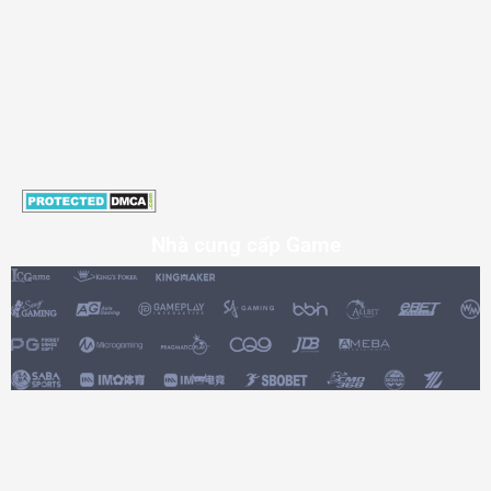
Nhà cung cấp Game