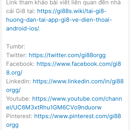
Link tham khảo bài viết liên quan đến nhà
cái Gi8 tại:
https://gi88s.wiki/tai-gi8-
huong-dan-tai-app-gi8-ve-dien-thoai-
android-ios/
.
Tumbr:
Twitter:
https://twitter.com/gi88orgg
Facebook:
https://www.facebook.com/gi8
8.org/
Linkedin:
https://www.linkedin.com/in/gi88
orgg/
Youtube:
https://www.youtube.com/chann
el/UC6M3xtRhu1GM6CVo9nduorw
Pinterest:
https://www.pinterest.com/gi88
orgg