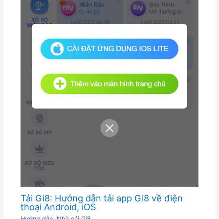
Tải Gi8: Hướng dẫn tải app Gi8 về điện
thoại Android, iOS
Hướng dẫn
,
Nhà cái Gi8