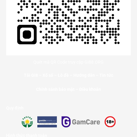
Quét mã QR Code truy cập GI88.ORG
Tải Gi8
–
Xổ số
–
Lô đề
–
Hướng dẫn
–
Tin tức
Chính sánh bảo mật – Điều khoản
Quy định
Hình thức thanh toán