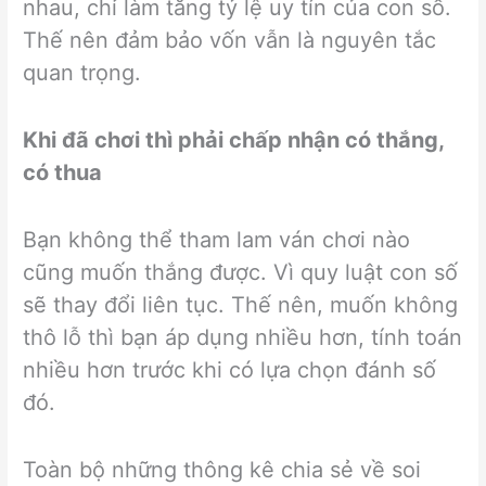
nhau, chỉ làm tăng tỷ lệ uy tín của con số.
Thế nên đảm bảo vốn vẫn là nguyên tắc
quan trọng.
Khi đã chơi thì phải chấp nhận có thắng,
có thua
Bạn không thể tham lam ván chơi nào
cũng muốn thắng được. Vì quy luật con số
sẽ thay đổi liên tục. Thế nên, muốn không
thô lỗ thì bạn áp dụng nhiều hơn, tính toán
nhiều hơn trước khi có lựa chọn đánh số
đó.
Toàn bộ những thông kê chia sẻ về soi