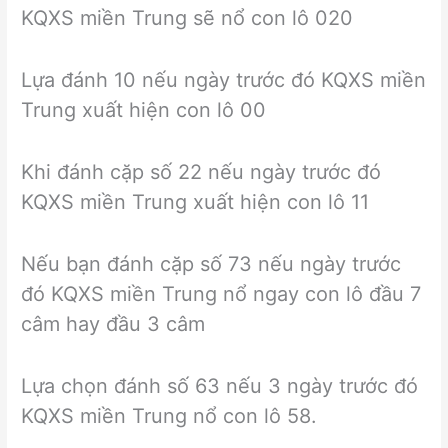
KQXS miền Trung sẽ nổ con lô 020
Lựa đánh 10 nếu ngày trước đó KQXS miền
Trung xuất hiện con lô 00
Khi đánh cặp số 22 nếu ngày trước đó
KQXS miền Trung xuất hiện con lô 11
Nếu bạn đánh cặp số 73 nếu ngày trước
đó KQXS miền Trung nổ ngay con lô đầu 7
câm hay đầu 3 câm
Lựa chọn đánh số 63 nếu 3 ngày trước đó
KQXS miền Trung nổ con lô 58.