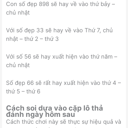
Con số đẹp 898 sẽ hay về vào thứ bảy –
chủ nhật
Với số đẹp 33 sẽ hay về vào Thứ 7, chủ
nhật – thứ 2 – thứ 3
Với số 56 sẽ hay xuất hiện vào thứ năm –
chủ nhật
Số đẹp 66 sẽ rất hay xuất hiện vào thứ 4 –
thứ 5 – thứ 6
Cách soi dựa vào cặp lô thả
đánh ngày hôm sau
Cách thức chơi này sẽ thực sự hiệu quả và