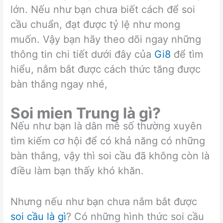
lớn. Nếu như bạn chưa biết cách để soi
cầu chuẩn, đạt được tỷ lệ như mong
muốn. Vậy bạn hãy theo dõi ngay những
thông tin chi tiết dưới đây của
Gi8
để tìm
hiểu, nắm bắt được cách thức tăng được
bàn thắng ngay nhé,
Soi mien Trung là gì?
Nếu như bạn là dân mê số thường xuyên
tìm kiếm cơ hội để có khả năng có những
bàn thắng, vậy thì soi cầu đã không còn là
điều làm bạn thấy khó khăn.
Nhưng nếu như bạn chưa nắm bắt được
soi cầu là gì
? Có những hình thức soi cầu