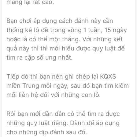
mang lại rất cao.
Bạn chơi áp dụng cách đánh này cần
thống kê lô đề trong vòng 1 tuần, 15 ngày
hoặc là có thể một tháng. Với những kết
quả này thì thì mới hiểu được quy luật để
tìm ra cặp số ưng nhất.
Tiếp đó thì bạn nên ghi chép lại KQXS
miền Trung mỗi ngày, sau đó bạn tìm kiếm
mối liên hệ đối với những con lô.
Rồi bạn mới dần dần có thể tìm ra được
những quy luật riêng. Dành để áp dụng
cho những dịp đánh sau đó.