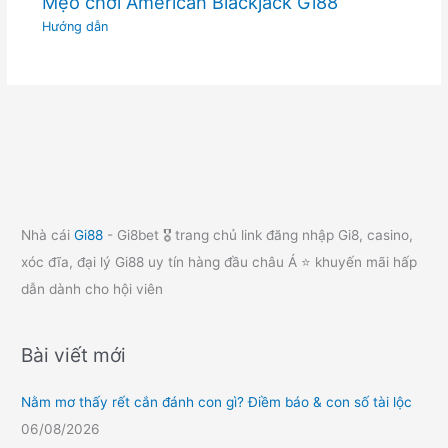
Mẹo chơi American Blackjack Gi88
Hướng dẫn
Nhà cái
Gi88
- Gi8bet 🎖️ trang chủ link đăng nhập Gi8, casino,
xóc đĩa, đại lý Gi88 uy tín hàng đầu châu Á ⭐ khuyến mãi hấp
dẫn dành cho hội viên
Bài viết mới
Nằm mơ thấy rết cắn đánh con gì? Điềm báo & con số tài lộc
06/08/2026