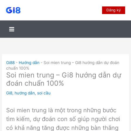
Đăng ký
Gi88
-
Hướng dẫn
-
Soi mien trung – Gi8 hướng dẫn dự đoán
chuẩn 100%
Soi mien trung – Gi8 hướng dẫn dự
đoán chuẩn 100%
Gi8
,
hướng dẫn
,
soi cầu
Soi mien trung là một trong những bước
tìm kiếm, dự đoán con số giúp người chơi
có khả năng tăng được những bàn thắng