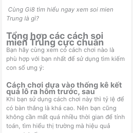
Cùng Gi8 tìm hiểu ngay xem soi mien
Trung là gì?
Tổng hợp các cách soi
mien Trung cực chuẩn
Bạn hãy cùng xem có cách chơi nào là
phù hợp với bạn nhất để sử dụng tìm kiếm
con số ưng ý:
Cách chơi dựa vào thống kê kết
quả lô ra hôm trước, sau
Khi bạn sử dụng cách chơi này thì tỷ lệ để
có bàn thắng là khá cao. Nên bạn cũng
không cần mất quá nhiều thời gian để tính
toán, tìm hiểu thị trường mà hiệu quả