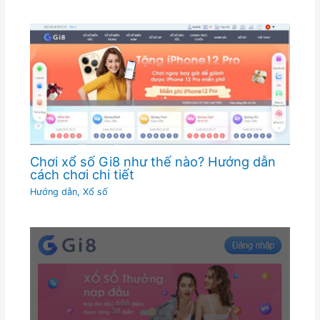
Chơi xổ số Gi8 như thế nào? Hướng dẫn
cách chơi chi tiết
Hướng dẫn
,
Xổ số