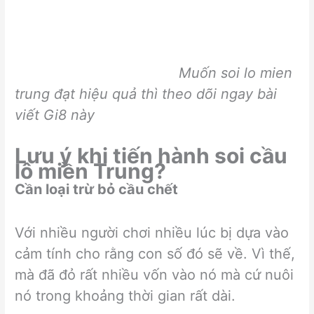
Muốn soi lo mien
trung đạt hiệu quả thì theo dõi ngay bài
viết Gi8 này
Lưu ý khi tiến hành soi cầu
lô miền Trung?
Cần loại trừ bỏ cầu chết
Với nhiều người chơi nhiều lúc bị dựa vào
cảm tính cho rằng con số đó sẽ về. Vì thế,
mà đã đỏ rất nhiều vốn vào nó mà cứ nuôi
nó trong khoảng thời gian rất dài.