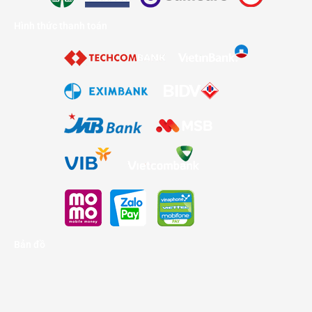
Hình thức thanh toán
Bản đồ