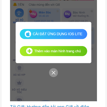
Tải Gi8: Hướng dẫn tải app Gi8 về điện