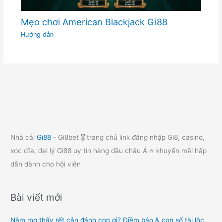
Mẹo chơi American Blackjack Gi88
Hướng dẫn
Nhà cái
Gi88
- Gi8bet 🎖️ trang chủ link đăng nhập Gi8, casino,
xóc đĩa, đại lý Gi88 uy tín hàng đầu châu Á ⭐ khuyến mãi hấp
dẫn dành cho hội viên
Bài viết mới
Nằm mơ thấy rết cắn đánh con gì? Điềm báo & con số tài lộc