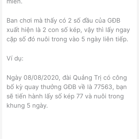
miền.
Ban chơi mà thấy có 2 số đầu của GĐB
xuất hiện là 2 con số kép, vậy thì lấy ngay
cặp số đó nuôi trong vào 5 ngày liên tiếp.
Ví dụ:
Ngày 08/08/2020, đài Quảng Trị có công
bố kỳ quay thưởng GĐB về là 77563, bạn
sẽ tiến hành lấy số kép 77 và nuôi trong
khung 5 ngày.