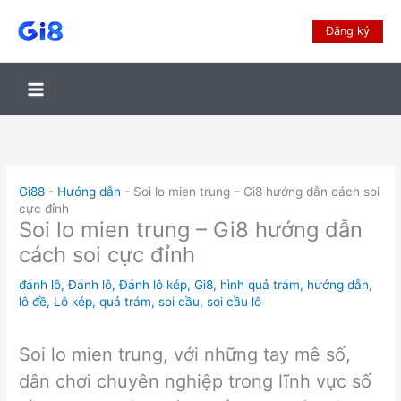
Đăng ký
Gi88
-
Hướng dẫn
-
Soi lo mien trung – Gi8 hướng dẫn cách soi
cực đỉnh
Soi lo mien trung – Gi8 hướng dẫn
cách soi cực đỉnh
đánh lô
,
Đánh lô
,
Đánh lô kép
,
Gi8
,
hình quả trám
,
hướng dẫn
,
lô đề
,
Lô kép
,
quả trám
,
soi cầu
,
soi cầu lô
Soi lo mien trung, với những tay mê số,
dân chơi chuyên nghiệp trong lĩnh vực số