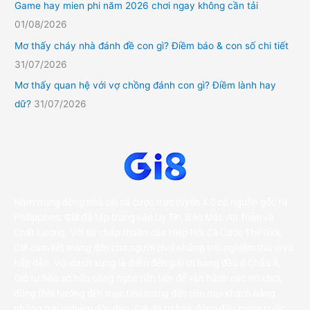
Game hay mien phi năm 2026 chơi ngay không cần tải
01/08/2026
Mơ thấy cháy nhà đánh đề con gì? Điềm báo & con số chi tiết
31/07/2026
Mơ thấy quan hệ với vợ chồng đánh con gì? Điềm lành hay
dữ?
31/07/2026
Nằm trong dòng nhà cái cá cược trực tuyến 4.0 có nguồn gốc từ
Philippines,
Gi8
đã tập trung vào Uy Tín, Bảo Mật, An Toàn và
Chất Lượng. Với sự chấp thuận của Hiệp Hội Cá Cược Thế Giới,
Gi8 cam kết mang đến cho người chơi những trải nghiệm thú vị và
hấp dẫn. Với danh xưng là điểm đến giải trí hàng đầu ở Châu Á,
Gi8 tự hào sở hữu công nghệ tiên tiến để vận hành các trò chơi,
đồng thời hướng đến mục tiêu mang đến cho mọi khách hàng
những trải nghiệm độc đáo. Gi8 đã tự hào đứng đầu trong cuộc