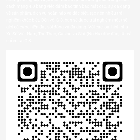
cách mạng 4.0 bằng việc đảm bảo tính bảo mật cao, sự đa dạng
về sản phẩm, dịch vụ hoàn hảo và đặc biệt, tạo nên nhiều trải
nghiệm khác biệt. Đến với Gi8, bạn sẽ được trải nghiệm một thế
giới cá cược hiện đại, sôi động và đa dạng. Với các loại hình như
Xổ Số Việt Nam, Thể Thao, Casino và Slot (Nổ Hủ) độc đáo, tất cả
chỉ có tại Gi8.