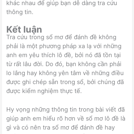
khác nhau để giúp bạn dễ dàng tra cứu
thông tin.
Kết luận
Tra cứu trong sổ mơ để đánh đề không
phải là một phương pháp xa lạ với những
anh em yêu thích lô đề, bởi nó đã tồn tại
từ rất lâu đời. Do đó, bạn không cần phải
lo lắng hay không yên tâm về những điều
được ghi chép sẵn trong sổ, bởi chúng đã
được kiểm nghiệm thực tế.
Hy vọng những thông tin trong bài viết đã
giúp anh em hiểu rõ hơn về sổ mơ lô đề là
gì và có nên tra sổ mơ để đánh đề hay