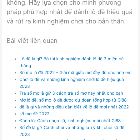
không. Hãy lựa chọn cho mình phương
pháp phù hợp nhất để đánh lô đề hiệu quả
và rút ra kinh nghiệm chơi cho bản thân.
Bài viết liên quan
Lô đề là gì? Bỏ túi kinh nghiệm đánh lô đề 3 miền dễ
thắng
Sổ mơ lô đề 2022 – Giải mã giấc mơ đầy đủ cho anh em
Chơi lô đề và những kinh nghiệm chơi lô đề hiệu quả
2023
Tra sổ mơ là gì? 3 cách tra sổ mơ hay nhất cho bạn
Mơ lô đề, sổ mơ lô đề được dự đoán tổng hợp từ Gi88
đề là gì và những điều cần biết về lô đề mới nhất 2022
sổ mơ đề 2022
Đánh lô: Cách chọn số, kinh nghiệm mới nhất Gi88
Số đề là gì? Cách chơi và những lưu ý khi chơi số đề
2023