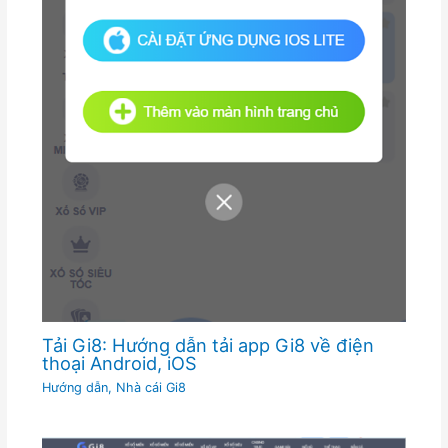
Tải Gi8: Hướng dẫn tải app Gi8 về điện
thoại Android, iOS
Hướng dẫn
,
Nhà cái Gi8