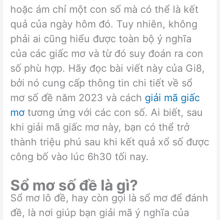
hoặc ám chỉ một con số mà có thể là kết
quả của ngày hôm đó. Tuy nhiên, không
phải ai cũng hiểu được toàn bộ ý nghĩa
của các giấc mơ và từ đó suy đoán ra con
số phù hợp. Hãy đọc bài viết này của Gi8,
bởi nó cung cấp thông tin chi tiết về sổ
mơ số đề năm 2023 và cách
giải mã giấc
mơ
tương ứng với các con số. Ai biết, sau
khi giải mã giấc mơ này, bạn có thể trở
thành triệu phú sau khi kết quả xổ số được
công bố vào lúc 6h30 tối nay.
Sổ mơ số đề là gì?
Sổ mơ lô đề, hay còn gọi là sổ mơ để đánh
đề, là nơi giúp bạn giải mã ý nghĩa của