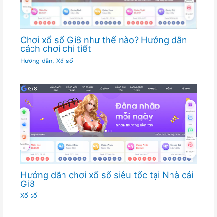
Chơi xổ số Gi8 như thế nào? Hướng dẫn
cách chơi chi tiết
Hướng dẫn
,
Xổ số
Hướng dẫn chơi xổ số siêu tốc tại Nhà cái
Gi8
Xổ số