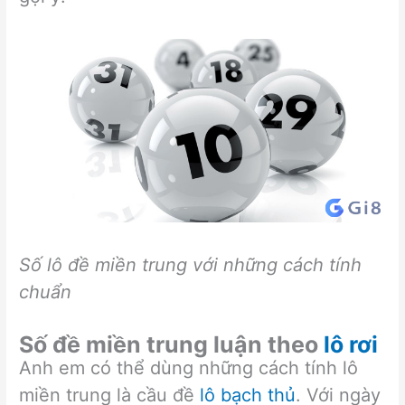
Số lô đề miền trung với những cách tính
chuẩn
Số đề miền trung luận theo
lô rơi
Anh em có thể dùng những cách tính lô
miền trung là cầu đề
lô bạch thủ
. Với ngày