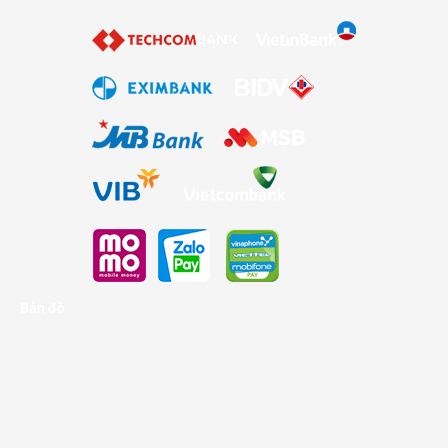
Bản đồ