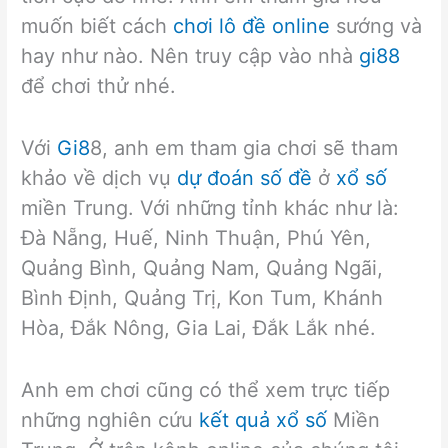
muốn biết cách
chơi lô đề online
sướng và
hay như nào. Nên truy cập vào nhà
gi88
để chơi thử nhé.
Với
Gi8
8, anh em tham gia chơi sẽ tham
khảo về dịch vụ
dự đoán số đề
ở
xổ số
miền Trung. Với những tỉnh khác như là:
Đà Nẵng, Huế, Ninh Thuận, Phú Yên,
Quảng Bình, Quảng Nam, Quảng Ngãi,
Bình Định, Quảng Trị, Kon Tum, Khánh
Hòa, Đắk Nông, Gia Lai, Đắk Lắk nhé.
Anh em chơi cũng có thể xem trực tiếp
những nghiên cứu
kết quả xổ số
Miền