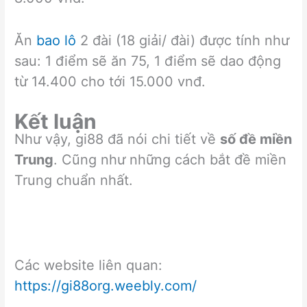
Ăn
bao lô
2 đài (18 giải/ đài) được tính như
sau: 1 điểm sẽ ăn 75, 1 điểm sẽ dao động
từ 14.400 cho tới 15.000 vnđ.
Kết luận
Như vậy, gi88 đã nói chi tiết về
số đề miền
Trung
. Cũng như những cách bắt đề miền
Trung chuẩn nhất.
Các website liên quan:
https://gi88org.weebly.com/