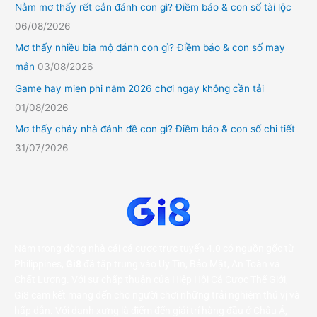
Nằm mơ thấy rết cắn đánh con gì? Điềm báo & con số tài lộc
06/08/2026
Mơ thấy nhiều bia mộ đánh con gì? Điềm báo & con số may
mắn
03/08/2026
Game hay mien phi năm 2026 chơi ngay không cần tải
01/08/2026
Mơ thấy cháy nhà đánh đề con gì? Điềm báo & con số chi tiết
31/07/2026
Nằm trong dòng nhà cái cá cược trực tuyến 4.0 có nguồn gốc từ
Philippines,
Gi8
đã tập trung vào Uy Tín, Bảo Mật, An Toàn và
Chất Lượng. Với sự chấp thuận của Hiệp Hội Cá Cược Thế Giới,
Gi8 cam kết mang đến cho người chơi những trải nghiệm thú vị và
hấp dẫn. Với danh xưng là điểm đến giải trí hàng đầu ở Châu Á,