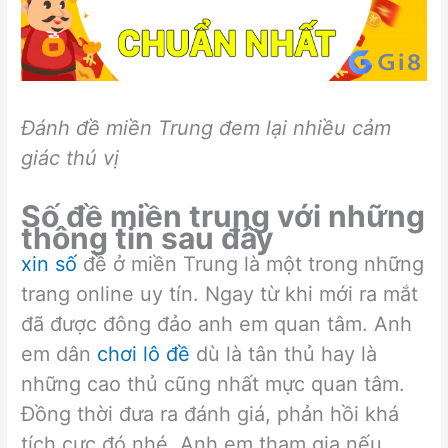
Đánh đề miền Trung đem lại nhiều cảm
giác thú vị
Số đề miền trung với những
thông tin sau đây
xin số
đề ở miền Trung là một trong những
trang online uy tín. Ngay từ khi mới ra mắt
đã được đông đảo anh em quan tâm. Anh
em dân
chơi lô đề
dù là tân thủ hay là
những cao thủ cũng nhất mực quan tâm.
Đồng thời đưa ra đánh giá, phản hồi khá
tích cực đó nhé. Anh em tham gia nếu