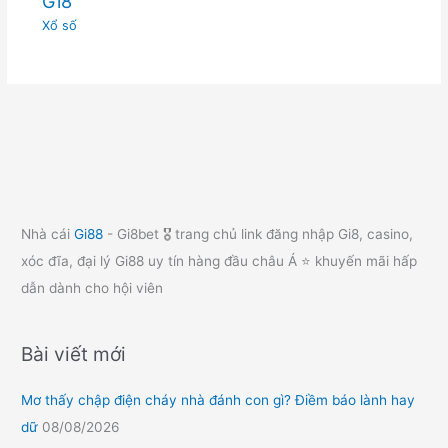
Gi8
Xổ số
Nhà cái
Gi88
- Gi8bet 🎖️ trang chủ link đăng nhập Gi8, casino,
xóc đĩa, đại lý Gi88 uy tín hàng đầu châu Á ⭐ khuyến mãi hấp
dẫn dành cho hội viên
Bài viết mới
Mơ thấy chập điện cháy nhà đánh con gì? Điềm báo lành hay
dữ
08/08/2026