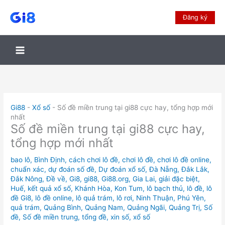
Đăng ký
Gi88
-
Xổ số
-
Số đề miền trung tại gi88 cực hay, tổng hợp mới
nhất
Số đề miền trung tại gi88 cực hay,
tổng hợp mới nhất
bao lô
,
Bình Định
,
cách chơi lô đề
,
chơi lô đề
,
chơi lô đề online
,
chuẩn xác
,
dự đoán số đề
,
Dự đoán xổ số
,
Đà Nẵng
,
Đắk Lắk
,
Đắk Nông
,
Đề về
,
Gi8
,
gi88
,
Gi88.org
,
Gia Lai
,
giải đặc biệt
,
Huế
,
kết quả xổ số
,
Khánh Hòa
,
Kon Tum
,
lô bạch thủ
,
lô đề
,
lô
đề Gi8
,
lô đề online
,
lô quả trám
,
lô rơi
,
Ninh Thuận
,
Phú Yên
,
quả trám
,
Quảng Bình
,
Quảng Nam
,
Quảng Ngãi
,
Quảng Trị
,
Số
đề
,
Số đề miền trung
,
tổng đề
,
xin số
,
xổ số