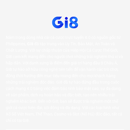
Nằm trong dòng nhà cái cá cược trực tuyến 4.0 có nguồn gốc từ
Philippines,
Gi8
đã tập trung vào Uy Tín, Bảo Mật, An Toàn và
Chất Lượng. Với sự chấp thuận của Hiệp Hội Cá Cược Thế Giới,
Gi8 cam kết mang đến cho người chơi những trải nghiệm thú vị và
hấp dẫn. Với danh xưng là điểm đến giải trí hàng đầu ở Châu Á,
Gi8 tự hào sở hữu công nghệ tiên tiến để vận hành các trò chơi,
đồng thời hướng đến mục tiêu mang đến cho mọi khách hàng
những trải nghiệm độc đáo. Gi8 đã tự hào đứng đầu trong cuộc
cách mạng 4.0 bằng việc đảm bảo tính bảo mật cao, sự đa dạng
về sản phẩm, dịch vụ hoàn hảo và đặc biệt, tạo nên nhiều trải
nghiệm khác biệt. Đến với Gi8, bạn sẽ được trải nghiệm một thế
giới cá cược hiện đại, sôi động và đa dạng. Với các loại hình như
Xổ Số Việt Nam, Thể Thao, Casino và Slot (Nổ Hủ) độc đáo, tất cả
chỉ có tại Gi8.