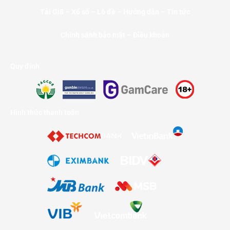
Tải Gi8
–
Xổ số
–
Lô đề
–
Hướng dẫn
–
Tin tức
Chính sánh bảo mật – Điều khoản
Quy định
Hình thức thanh toán