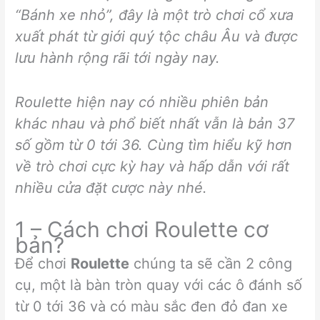
“Bánh xe nhỏ”, đây là một trò chơi cổ xưa
xuất phát từ giới quý tộc châu Âu và được
lưu hành rộng rãi tới ngày nay.
Roulette hiện nay có nhiều phiên bản
khác nhau và phổ biết nhất vẫn là bản 37
số gồm từ 0 tới 36. Cùng tìm hiểu kỹ hơn
về trò chơi cực kỳ hay và hấp dẫn với rất
nhiều cửa đặt cược này nhé.
1 – Cách chơi Roulette cơ
bản?
Để chơi
Roulette
chúng ta sẽ cần 2 công
cụ, một là bàn tròn quay với các ô đánh số
từ 0 tới 36 và có màu sắc đen đỏ đan xe