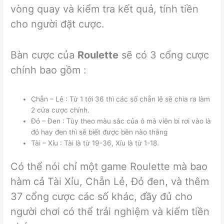
vòng quay và kiểm tra kết quả, tính tiền
cho người đặt cược.
Bàn cược của
Roulette
sẽ có 3 cổng cược
chính bao gồm :
Chẵn – Lẻ : Từ 1 tới 36 thì các số chẵn lẽ sẽ chia ra làm
2 cửa cược chính.
Đỏ – Đen : Tùy theo màu sắc của ô mà viên bi rơi vào là
đỏ hay đen thì sẽ biết được bên nào thắng
Tài – Xỉu : Tài là từ 19-36, Xỉu là từ 1-18.
Có thể nói chỉ một game
Roulette
mà bao
hàm cả Tài Xỉu, Chẵn Lẻ, Đỏ đen, và thêm
37 cổng cược các số khác, đầy đủ cho
người chơi có thể trải nghiệm và kiếm tiền