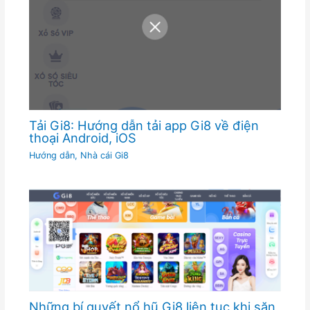
Tải Gi8: Hướng dẫn tải app Gi8 về điện
thoại Android, iOS
Hướng dẫn
,
Nhà cái Gi8
Những bí quyết nổ hũ Gi8 liên tục khi săn