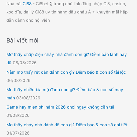
Nhà cái
Gi88
- Gi8bet 🎖️ trang chủ link đăng nhập Gi8, casino,
xóc đĩa, đại lý Gi88 uy tín hàng đầu châu Á ⭐ khuyến mãi hấp
dẫn dành cho hội viên
Bài viết mới
Mơ thấy chập điện cháy nhà đánh con gì? Điềm báo lành hay
dữ
08/08/2026
Nằm mơ thấy rết cắn đánh con gì? Điềm báo & con số tài lộc
06/08/2026
Mơ thấy nhiều bia mộ đánh con gì? Điềm báo & con số may
mắn
03/08/2026
Game hay mien phi năm 2026 chơi ngay không cần tải
01/08/2026
Mơ thấy cháy nhà đánh đề con gì? Điềm báo & con số chi tiết
31/07/2026