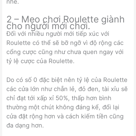
nhé.
2 – Mẹo chơi
Roulette giành
cho người mới chơi.
Đối với nhiều người mới tiếp xúc với
Roulette có thể sẽ bỡ ngỡ vì độ rộng các
cổng cược cũng như chưa quen ngay với
tỷ lệ cược của Roulette.
Do có số 0 đặc biệt nên tỷ lệ của Roulette
các cửa lớn như chẵn lẻ, đỏ đen, tài xỉu sẽ
chỉ đạt tới xấp xỉ 50%, thấp hơn bình
thường một chút không đáng kể, đổi lại
cửa đặt rộng hơn và cách kiếm tiền cũng
đa dạng hơn.