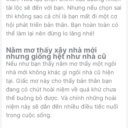
tài lộc sẽ đến với bạn. Nhưng nếu chọn sai
thì không sao cả chỉ là bạn mất đi một cơ
hội phát triển bản thân. Bạn hoàn toàn có
thể làm lại nên đừng lo lắng nhé!
Nằm mơ thấy xây nhà mới
nhưng giống hệt như nhà cũ
Nếu như bạn thấy nằm mơ thấy một ngôi
nhà mới không khác gì ngôi nhà cũ hiện
tại. Giấc mơ này cho thấy bản thân bạn
đang có chút hoài niệm về quá khứ chưa
thể buông bỏ được. Và chính những hoài
niệm này sẽ dẫn đến nhiều điều tiếc nuối
trong cuộc sống.