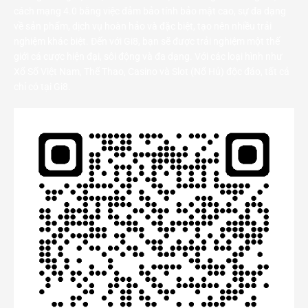
cách mạng 4.0 bằng việc đảm bảo tính bảo mật cao, sự đa dạng
về sản phẩm, dịch vụ hoàn hảo và đặc biệt, tạo nên nhiều trải
nghiệm khác biệt. Đến với Gi8, bạn sẽ được trải nghiệm một thế
giới cá cược hiện đại, sôi động và đa dạng. Với các loại hình như
Xổ Số Việt Nam, Thể Thao, Casino và Slot (Nổ Hủ) độc đáo, tất cả
chỉ có tại Gi8.