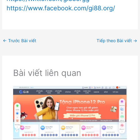
https://www.facebook.com/gi88.org/
←
Trước Bài viết
Tiếp theo Bài viết
→
Bài viết liên quan