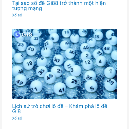
Tại sao số đề Gi88 trở thành một hiện
tượng mạng
Xổ số
Lịch sử trò chơi lô đề – Khám phá lô đề
Gi8
Xổ số