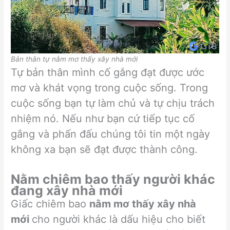
Bản thân tự nằm mơ thấy xây nhà mới
Tự bản thân mình cố gắng đạt được ước
mơ và khát vọng trong cuộc sống. Trong
cuộc sống bạn tự làm chủ và tự chịu trách
nhiệm nó. Nếu như bạn cứ tiếp tục cố
gắng và phấn đấu chúng tôi tin một ngày
không xa bạn sẽ đạt được thành công.
Nằm chiêm bao thấy người khác
đang xây nhà mới
Giấc chiêm bao
nằm mơ thấy xây nhà
mới
cho người khác là dấu hiệu cho biết