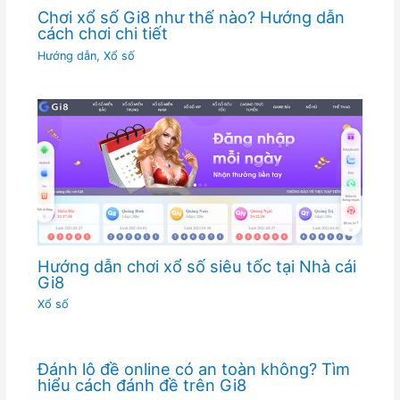
Chơi xổ số Gi8 như thế nào? Hướng dẫn
cách chơi chi tiết
Hướng dẫn
,
Xổ số
Hướng dẫn chơi xổ số siêu tốc tại Nhà cái
Gi8
Xổ số
Đánh lô đề online có an toàn không? Tìm
hiểu cách đánh đề trên Gi8