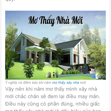
Ý nghĩa và điềm báo khi nằm
mơ thấy xây nhà
mới
Vậy nên khi nằm mơ thấy mình xây nhà
mới chắc chắn sẽ đem lại điều may mắn.
Điều này cũng có phần đúng, nhiều giấc