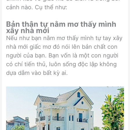
cảnh nào. Cụ thể như:
Bản thân tự nằm mơ thấy mình
xây nhà mới
Nếu như bạn nằm mơ thấy mình tự tay xây
nhà mới giấc mơ đó nói lên bản chất con
người của bạn. Bạn vốn là một con người
có chí tiến thủ, luôn sống độc lập không
dựa dẫm vào bất kỳ ai.