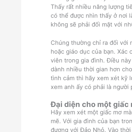
Thấy rất nhiều năng lượng t
có thể được nhìn thấy ở nơi 
không sẽ phải đối mặt với n
Chúng thường chỉ ra đối với 
hoặc giáo dục của bạn. Xác c
viên trong gia đình. Điều nà
dành nhiều thời gian hơn ch
tình cảm thì hãy xem xét kỹ 
xem anh ấy có phải là người
Đại diện cho một giấc
Hãy xem xét một giấc mơ mà
mẽ. Với gia đình của bạn tro
đương với Đảo Nhỏ. Vào thời 