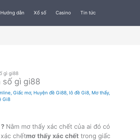
Hướng dẫn
Xổ số
Casino
Tin tức
ố gì gi88
 số gì gi88
nline
,
Giấc mơ
,
Huyện đề Gi88
,
lô đề Gi8
,
Mơ thấy
,
ề Gi8
 ?
Nằm mơ thấy xác chết của ai đó có
 xác chết
mơ thấy xác chết
trong giấc