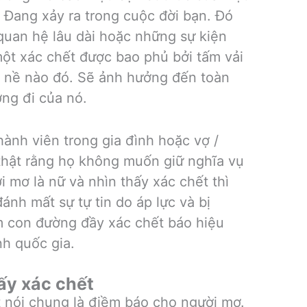
 Đang xảy ra trong cuộc đời bạn. Đó
 quan hệ lâu dài hoặc những sự kiện
một xác chết được bao phủ bởi tấm vải
g nề nào đó. Sẽ ảnh hưởng đến toàn
ớng đi của nó.
hành viên trong gia đình hoặc vợ /
thật rằng họ không muốn giữ nghĩa vụ
i mơ là nữ và nhìn thấy xác chết thì
ánh mất sự tự tin do áp lực và bị
 con đường đầy xác chết báo hiệu
nh quốc gia.
ấy xác chết
 nói chung là điềm báo cho người mơ.