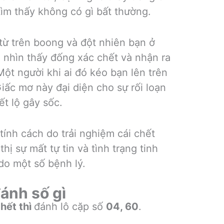
 tìm thấy không có gì bất thường.
từ trên boong và đột nhiên bạn ở
 nhìn thấy đống xác chết và nhận ra
Một người khi ai đó kéo bạn lên trên
Giấc mơ này đại diện cho sự rối loạn
ết lộ gây sốc.
tính cách do trải nghiệm cái chết
hị sự mất tự tin và tình trạng tinh
do một số bệnh lý.
ánh số gì
hết thì
đánh lô cặp số
04, 60
.