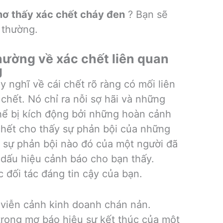
ơ thấy xác chết cháy đen
? Bạn sẽ
 thường.
ường về xác chết liên quan
g
 nghĩ về cái chết rõ ràng có mối liên
chết. Nó chỉ ra nỗi sợ hãi và những
hể bị kích động bởi những hoàn cảnh
 chết cho thấy sự phản bội của những
c sự phản bội nào đó của một người đã
t dấu hiệu cảnh báo cho bạn thấy.
 đối tác đáng tin cậy của bạn.
 viễn cảnh kinh doanh chán nản.
trong mơ báo hiệu sự kết thúc của một