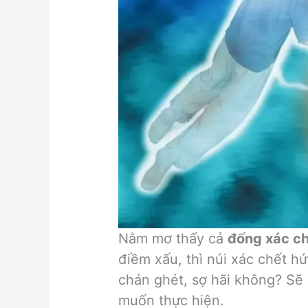
Nằm mơ thấy cả
đống xác ch
điềm xấu, thì núi xác chết hứ
chán ghét, sợ hãi không? S
muốn thực hiện.