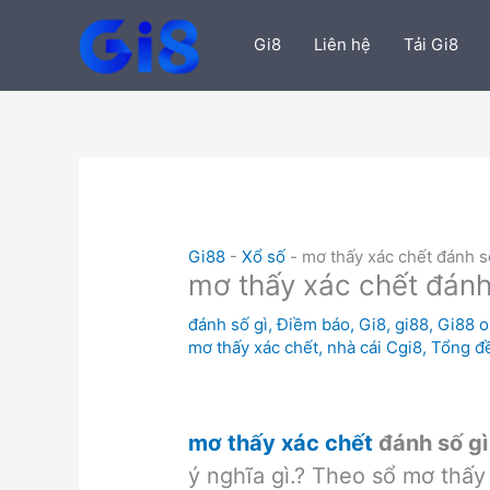
Gi8
Liên hệ
Tải Gi8
Gi88
-
Xổ số
-
mơ thấy xác chết đánh s
mơ thấy xác chết đánh
đánh số gì
,
Điềm báo
,
Gi8
,
gi88
,
Gi88 o
mơ thấy xác chết
,
nhà cái Cgi8
,
Tổng đ
mơ thấy xác chết
đánh số gì
ý nghĩa gì.? Theo sổ mơ thấy