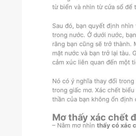
từ biển và nhìn từ cửa sổ để
Sau đó, bạn quyết định nhìn 
trong nước. Ở dưới nước, bạn
rằng bạn cũng sẽ trở thành. 
mặt nước và bạn trở lại tàu. 
cảm xúc liên quan đến một ti
Nó có ý nghĩa thay đổi trong 
trong giấc mơ. Xác chết biểu t
thần của bạn không ổn định 
Mơ thấy xác chết đ
– Nằm mơ nhìn
thấy có xác c