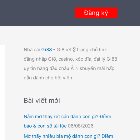
Đăng ký
Nhà cái
Gi88
- Gi8bet 🎖️ trang chủ link
đăng nhập Gi8, casino, xóc đĩa, đại lý Gi88
uy tín hàng đầu châu Á ⭐ khuyến mãi hấp
dẫn dành cho hội viên
Bài viết mới
Nằm mơ thấy rết cắn đánh con gì? Điềm
báo & con số tài lộc
06/08/2026
Mơ thấy nhiều bia mộ đánh con gì? Điềm