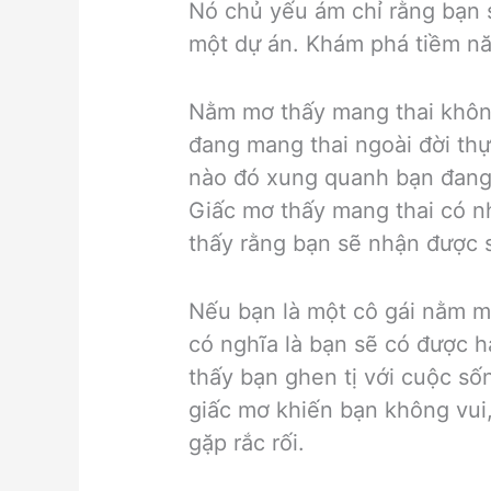
Nó chủ yếu ám chỉ rằng bạn 
một dự án. Khám phá tiềm nă
Nằm mơ thấy mang thai không
đang mang thai ngoài đời thự
nào đó xung quanh bạn đang
Giấc mơ thấy mang thai có n
thấy rằng bạn sẽ nhận được 
Nếu bạn là một cô gái nằm mơ
có nghĩa là bạn sẽ có được 
thấy bạn ghen tị với cuộc s
giấc mơ khiến bạn không vui,
gặp rắc rối.