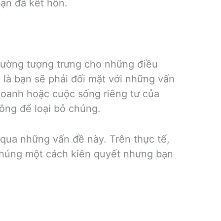
ạn đã kết hôn.
hường tượng trưng cho những điều
là bạn sẽ phải đối mặt với những vấn
doanh hoặc cuộc sống riêng tư của
ông để loại bỏ chúng.
qua những vấn đề này. Trên thực tế,
chúng một cách kiên quyết nhưng bạn