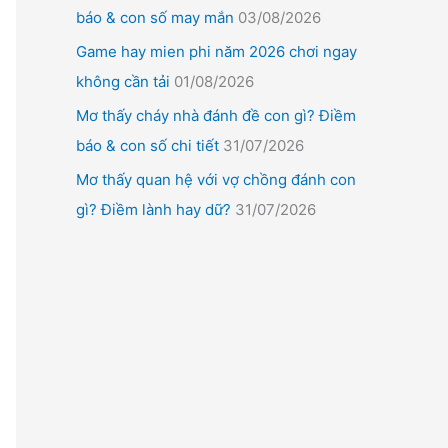
báo & con số may mắn
03/08/2026
Game hay mien phi năm 2026 chơi ngay
không cần tải
01/08/2026
Mơ thấy cháy nhà đánh đề con gì? Điềm
báo & con số chi tiết
31/07/2026
Mơ thấy quan hệ với vợ chồng đánh con
gì? Điềm lành hay dữ?
31/07/2026