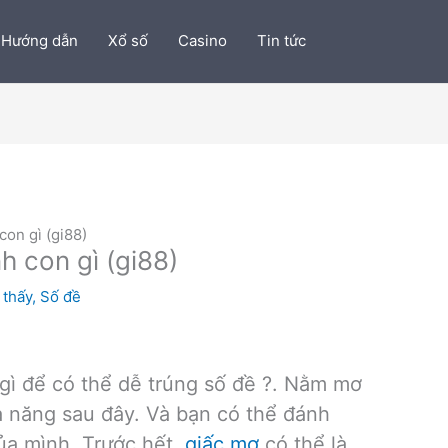
Hướng dẫn
Xổ số
Casino
Tin tức
con gì (gi88)
h con gì (gi88)
 thấy
,
Số đề
gì để có thể dễ trúng số đề ?. Nằm mơ
ả năng sau đây. Và bạn có thể đánh
ủa mình. Trước hết,
giấc mơ
có thể là