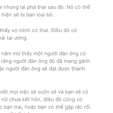
 nhưng lại phá thai sau đó. Nó có thể
hiện sẽ bị bạn loại bỏ.
hấy vợ mình có thai. Điều đó có
ải tai ương.
ữ nằm mơ thấy một người đàn ông có
ấy rằng người đàn ông đó đã mang gánh
c người đàn ông sẽ đạt được thành
iết mọi việc sẽ suôn sẻ và bạn sẽ có
 nữ chưa kết hôn, điều đó cũng có
 bạn trai, hoặc bạn có thể gặp rắc rối