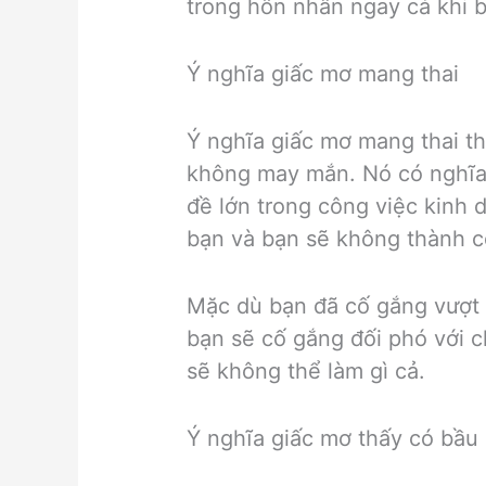
trong hôn nhân ngay cả khi b
Ý nghĩa giấc mơ mang thai
Ý nghĩa giấc mơ mang thai t
không may mắn. Nó có nghĩa 
đề lớn trong công việc kinh 
bạn và bạn sẽ không thành c
Mặc dù bạn đã cố gắng vượt 
bạn sẽ cố gắng đối phó với 
sẽ không thể làm gì cả.
Ý nghĩa giấc mơ thấy có bầu