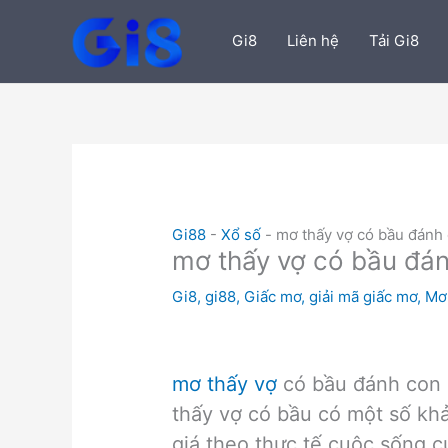
Gi8
Liên hệ
Tải Gi8
Gi88
-
Xổ số
-
mơ thấy vợ có bầu đánh 
mơ thấy vợ có bầu đán
Gi8
,
gi88
,
Giấc mơ
,
giải mã giấc mơ
,
Mơ
mơ thấy vợ
có bầu đánh con 
thấy vợ có bầu có một số kh
giá theo thực tế cuộc sống c