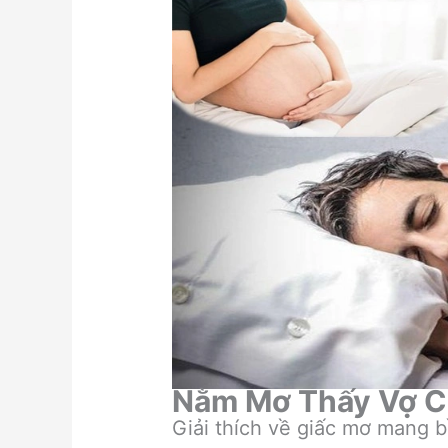
Nằm Mơ Thấy Vợ C
Giải thích về giấc mơ mang 