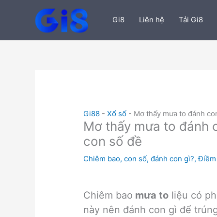
Gi8
Liên hệ
Tải Gi8
Gi88
-
Xổ số
-
Mơ thấy mưa to đánh con
Mơ thấy mưa to đánh c
con số đề
Chiêm bao
,
con số
,
đánh con gì?
,
Điềm
Chiêm bao
mưa to
liệu có ph
này nên đánh con gì để trún