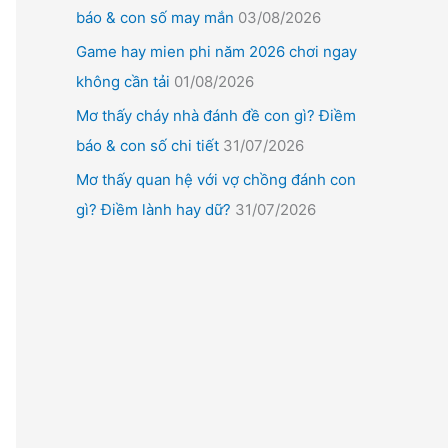
báo & con số may mắn
03/08/2026
Game hay mien phi năm 2026 chơi ngay
không cần tải
01/08/2026
Mơ thấy cháy nhà đánh đề con gì? Điềm
báo & con số chi tiết
31/07/2026
Mơ thấy quan hệ với vợ chồng đánh con
gì? Điềm lành hay dữ?
31/07/2026