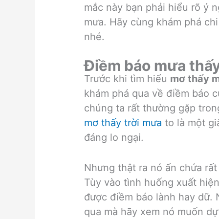
mắc này bạn phải hiểu rõ ý 
mưa. Hãy cùng khám phá chi t
nhé.
Điềm báo mưa thấy 
Trước khi tìm hiểu
mơ thấy 
khám phá qua về điềm báo củ
chúng ta rất thường gặp tron
mơ thấy trời mưa
to là một gi
đáng lo ngại.
Nhưng thật ra nó ẩn chứa rất
Tùy vào tình huống xuất hiệ
được điềm báo lành hay dữ. 
qua mà hãy xem nó muốn dự 