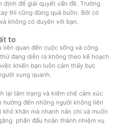
n định để giải quyết vấn đề. Trường
 tay thì cũng đừng quá buồn. Bởi có
và không có duyên với bạn.
t to
 liên quan đến cuộc sống và công
 thứ đang diễn ra không theo kế hoạch
 việc khiến bạn luôn cảm thấy bực
 người xung quanh.
nh lại tâm trạng và kiếm chế cảm xúc
h hưởng đến những người không liên
vì khó khăn mà nhanh nản chí và muốn
ố gắng phấn đấu hoàn thành nhiệm vụ