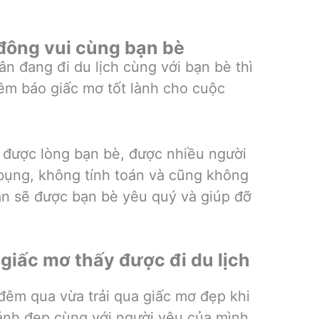
h đông vui cùng bạn bè
n đang đi du lịch cùng với bạn bè thì
iềm báo giấc mơ tốt lành cho cuộc
t được lòng bạn bè, được nhiều người
 bụng, không tính toán và cũng không
ạn sẽ được bạn bè yêu quý và giúp đỡ
giấc mơ thấy được đi du lịch
đêm qua vừa trải qua giấc mơ đẹp khi
cảnh đẹp cùng với người yêu của mình.