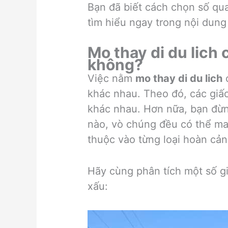
Bạn đã biết cách chọn số qu
tìm hiểu ngay trong nội dun
Mo thay di du lich 
không?
Việc nằm
mo thay di du lich
c
khác nhau. Theo đó, các giấ
khác nhau. Hơn nữa, bạn đừn
nào, vò chúng đều có thể m
thuộc vào từng loại hoàn cản
Hãy cùng phân tích một số gi
xấu: