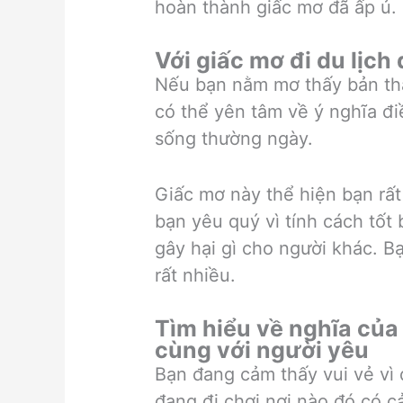
hoàn thành giấc mơ đã ấp ủ.
Với giấc mơ đi du lịc
Nếu bạn nằm mơ thấy bản thâ
có thể yên tâm về ý nghĩa đ
sống thường ngày.
Giấc mơ này thể hiện bạn rấ
bạn yêu quý vì tính cách tốt
gây hại gì cho người khác. B
rất nhiều.
Tìm hiểu về nghĩa của 
cùng với người yêu
Bạn đang cảm thấy vui vẻ vì 
đang đi chơi nơi nào đó có 