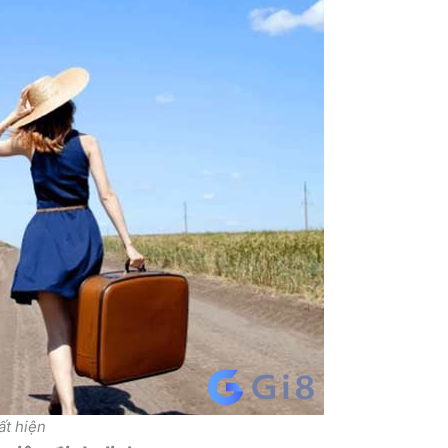
uất hiện