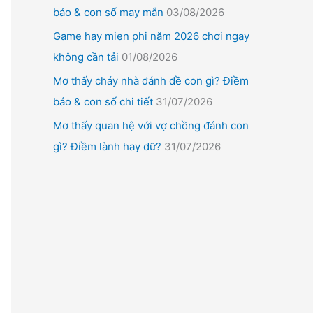
báo & con số may mắn
03/08/2026
Game hay mien phi năm 2026 chơi ngay
không cần tải
01/08/2026
Mơ thấy cháy nhà đánh đề con gì? Điềm
báo & con số chi tiết
31/07/2026
Mơ thấy quan hệ với vợ chồng đánh con
gì? Điềm lành hay dữ?
31/07/2026