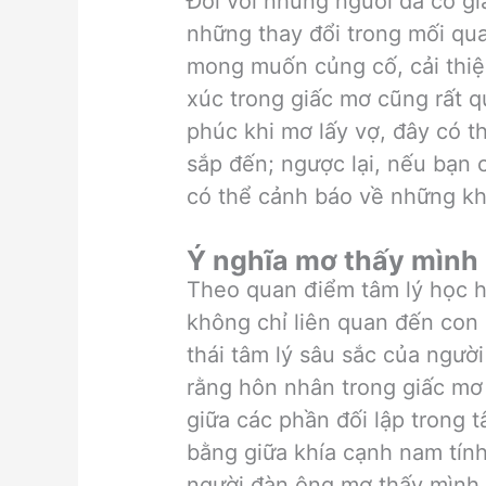
Đối với những người đã có gi
những thay đổi trong mối qu
mong muốn củng cố, cải thiệ
xúc trong giấc mơ cũng rất 
phúc khi mơ lấy vợ, đây có t
sắp đến; ngược lại, nếu bạn 
có thể cảnh báo về những khó
Ý nghĩa mơ thấy mình 
Theo quan điểm tâm lý học hi
không chỉ liên quan đến con
thái tâm lý sâu sắc của ngườ
rằng hôn nhân trong giấc mơ
giữa các phần đối lập trong t
bằng giữa khía cạnh nam tính
người đàn ông mơ thấy mình l