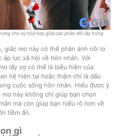
rưng cho sự hòa hợp giữa các phần đối lập trong
, giấc mơ này có thể phản ánh nỗi lo
c áp lực xã hội về hôn nhân. Với
mơ lấy vợ có thể là biểu hiện của
n hệ hiện tại hoặc thậm chí là dấu
trong cuộc sống hôn nhân. Hiểu được ý
ấc mơ này không chỉ giúp bạn chọn
ắn mà còn giúp bạn hiểu rõ hơn về
n tiềm ẩn.
on gì