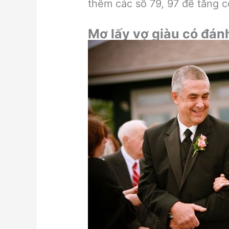
thêm các số 79, 97 để tăng cơ
Mơ lấy vợ giàu có đánh