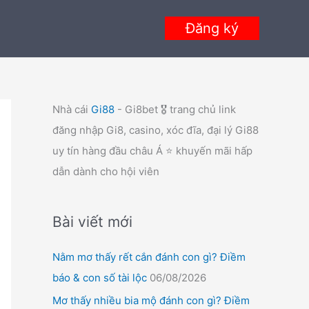
Đăng ký
Nhà cái
Gi88
- Gi8bet 🎖️ trang chủ link
đăng nhập Gi8, casino, xóc đĩa, đại lý Gi88
uy tín hàng đầu châu Á ⭐ khuyến mãi hấp
dẫn dành cho hội viên
Bài viết mới
Nằm mơ thấy rết cắn đánh con gì? Điềm
báo & con số tài lộc
06/08/2026
Mơ thấy nhiều bia mộ đánh con gì? Điềm