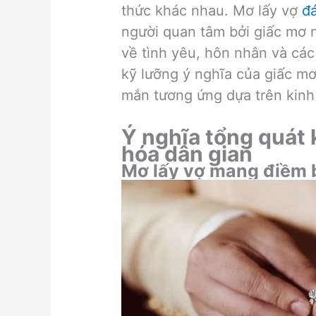
thức khác nhau. Mơ lấy vợ
đ
người quan tâm bởi giấc mơ 
về tình yêu, hôn nhân và các
kỹ lưỡng ý nghĩa của giấc mơ
mắn tương ứng dựa trên kinh 
Ý nghĩa tổng quát 
hóa dân gian
Mơ lấy vợ mang điềm 