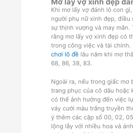
Mơ lấy vợ xinh đẹp đán
Khi mơ lấy vợ đánh lô con gì
người phụ nữ xinh đẹp, điều
sự thịnh vượng và may mắn. T
rằng mơ lấy vợ xinh đẹp có 
trong công việc và tài chính
chơi lô đề
lâu năm khi mơ thấ
68, 86, 38, 83.
Ngoài ra, nếu trong giấc mơ 
trang phục của cô dâu hoặc 
có thể ảnh hưởng đến việc l
váy cưới màu trắng truyền t
ý thêm các cặp số 00, 02, 0
lộng lẫy với nhiều hoa và án