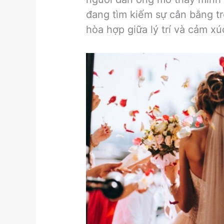
đang tìm kiếm sự cân bằng t
hòa hợp giữa lý trí và cảm xú