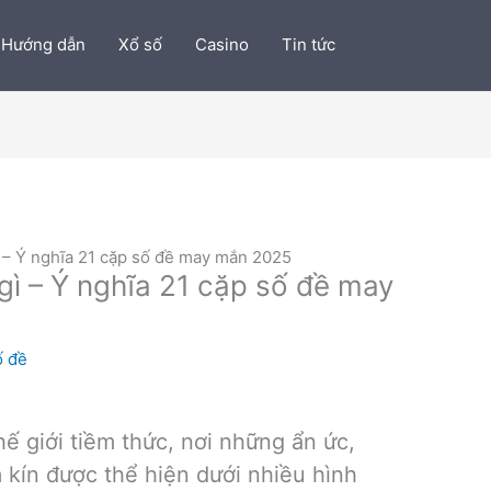
Hướng dẫn
Xổ số
Casino
Tin tức
ì – Ý nghĩa 21 cặp số đề may mắn 2025
gì – Ý nghĩa 21 cặp số đề may
ố đề
hế giới tiềm thức, nơi những ẩn ức,
ín được thể hiện dưới nhiều hình