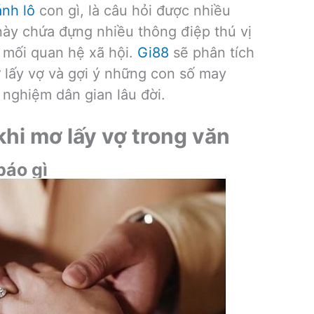
ánh lô
con gì, là câu hỏi được nhiều
này chứa đựng nhiều thông điệp thú vị
 mối quan hệ xã hội.
Gi88
sẽ phân tích
 lấy vợ và gợi ý những con số may
nghiệm dân gian lâu đời.
khi mơ lấy vợ trong văn
báo gì