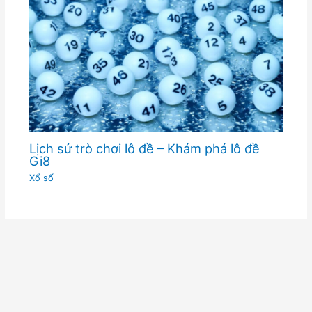
Lịch sử trò chơi lô đề – Khám phá lô đề
Gi8
Xổ số