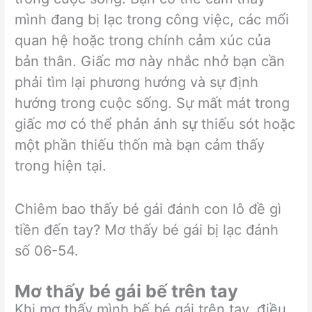
mình đang bị lạc trong công việc, các mối
quan hệ hoặc trong chính cảm xúc của
bản thân. Giấc mơ này nhắc nhở bạn cần
phải tìm lại phương hướng và sự định
hướng trong cuộc sống. Sự mất mát trong
giấc mơ có thể phản ánh sự thiếu sót hoặc
một phần thiếu thốn mà bạn cảm thấy
trong hiện tại.
Chiêm bao thấy bé gái đánh con lô đề gì
tiền đến tay? Mơ thấy bé gái bị lạc đánh
số 06-54.
Mơ thấy bé gái bế trên tay
Khi mơ thấy mình bế bé gái trên tay, điều