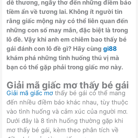
dễ thương, ngây thơ đến những điềm báo
tiềm ẩn về tương lai. Không ít người tin
rằng giấc mộng này có thể liên quan đến
những con số may mắn, đặc biệt là trong
lô đề. Vậy khi anh em chiêm bao thấy bé
gái đánh con lô đề gì? Hãy cùng
gi88
khám phá những tình huống thú vị mà
bạn có thể gặp phải trong giấc mơ này.
Giải mã giấc mơ thấy bé gái
Giải mã giấc mơ
thấy bé gái có thể mang
đến nhiều điềm báo khác nhau, tùy thuộc
vào tình huống và cảm xúc của người mơ.
Dưới đây là 8 tình huống thường gặp khi
mơ thấy bé gái, kèm theo phân tích về