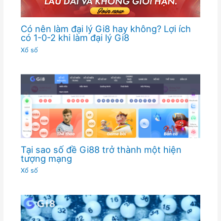
Có nên làm đại lý Gi8 hay không? Lợi ích
có 1-0-2 khi làm đại lý Gi8
Xổ số
Tại sao số đề Gi88 trở thành một hiện
tượng mạng
Xổ số