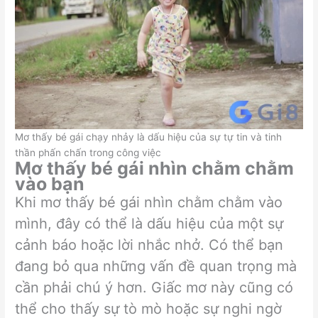
Mơ thấy bé gái chạy nhảy là dấu hiệu của sự tự tin và tinh
thần phấn chấn trong công việc
Mơ thấy bé gái nhìn chằm chằm
vào bạn
Khi mơ thấy bé gái nhìn chằm chằm vào
mình, đây có thể là dấu hiệu của một sự
cảnh báo hoặc lời nhắc nhở. Có thể bạn
đang bỏ qua những vấn đề quan trọng mà
cần phải chú ý hơn. Giấc mơ này cũng có
thể cho thấy sự tò mò hoặc sự nghi ngờ