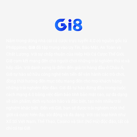
Nằm trong dòng nhà cái cá cược trực tuyến 4.0 có nguồn gốc từ
Philippines,
Gi8
đã tập trung vào Uy Tín, Bảo Mật, An Toàn và
Chất Lượng. Với sự chấp thuận của Hiệp Hội Cá Cược Thế Giới,
Gi8 cam kết mang đến cho người chơi những trải nghiệm thú vị và
hấp dẫn. Với danh xưng là điểm đến giải trí hàng đầu ở Châu Á,
Gi8 tự hào sở hữu công nghệ tiên tiến để vận hành các trò chơi,
đồng thời hướng đến mục tiêu mang đến cho mọi khách hàng
những trải nghiệm độc đáo. Gi8 đã tự hào đứng đầu trong cuộc
cách mạng 4.0 bằng việc đảm bảo tính bảo mật cao, sự đa dạng
về sản phẩm, dịch vụ hoàn hảo và đặc biệt, tạo nên nhiều trải
nghiệm khác biệt. Đến với Gi8, bạn sẽ được trải nghiệm một thế
giới cá cược hiện đại, sôi động và đa dạng. Với các loại hình như
Xổ Số Việt Nam, Thể Thao, Casino và Slot (Nổ Hủ) độc đáo, tất cả
chỉ có tại Gi8.