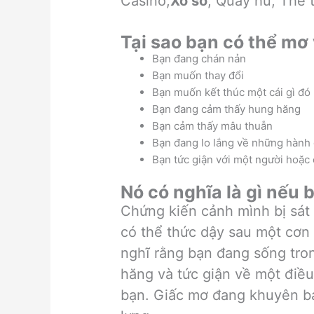
Casino,
Xổ số
, Quay hũ, Thể 
Tại sao bạn có thể mơ 
Bạn đang chán nản
Bạn muốn thay đổi
Bạn muốn kết thúc một cái gì đó
Bạn đang cảm thấy hung hăng
Bạn cảm thấy mâu thuẫn
Bạn đang lo lắng về những hành
Bạn tức giận với một người hoặc 
Nó có nghĩa là gì nếu 
Chứng kiến ​​cảnh mình bị sá
có thể thức dậy sau một cơn
nghĩ rằng bạn đang sống tro
hăng và tức giận về một điều
bạn. Giấc mơ đang khuyên bạ