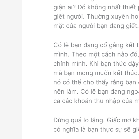
giận ai? Đó không nhất thiết
giết người. Thường xuyên hơ
mặt của người bạn đang giết
Có lẽ bạn đang cố gắng kết 
mình. Theo một cách nào đó,
chính mình. Khi bạn thức dậy,
mà bạn mong muốn kết thúc. 
nó có thể cho thấy rằng bạn
nên làm. Có lẽ bạn đang ngoạ
cả các khoản thu nhập của m
Đừng quá lo lắng. Giấc mơ k
có nghĩa là bạn thực sự sẽ gi