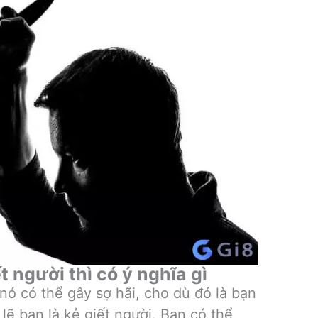
 người thì có ý nghĩa gì
nó có thể gây sợ hãi, cho dù đó là bạn
 lẽ bạn là kẻ giết người. Bạn có thể