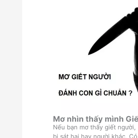
Mơ nhìn thấy mình Giết
Nếu bạn mơ thấy giết người, 
bị sát hại hay người khác. Có