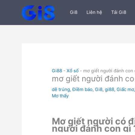
Gi8
Liên hệ
Tải Gi8
Gi88
-
Xổ số
-
mơ giết người đánh con 
mơ giết người đánh co
dễ trúng
,
Điềm báo
,
Gi8
,
gi88
,
Giấc mơ
Mơ thấy
Mơ giết người có đ
người đánh con gì 