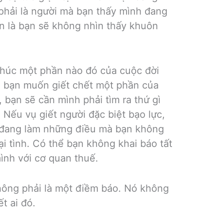
 phải là người mà bạn thấy mình đang
n là bạn sẽ không nhìn thấy khuôn
.
thúc một phần nào đó của cuộc đời
 bạn muốn giết chết một phần của
 bạn sẽ cần mình phải tìm ra thứ gì
Nếu vụ giết người đặc biệt bạo lực,
 đang làm những điều mà bạn không
i tình. Có thể bạn không khai báo tất
ình với cơ quan thuế.
hông phải là một điềm báo. Nó không
ết ai đó.