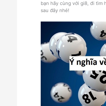
bạn hãy cùng với gi8, đi tìm 
sau đây nhé!