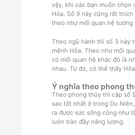
vậy, khi các bạn muốn chọn 
Hỏa. Số 9 này cũng rất thíc
theo như mối quan hệ tương s
Theo ngũ hành thì số 3 này 
mệnh Hỏa. Theo như mối qua
có mối quan hệ khác đó là nh
nhau. Từ đó, có thể thấy Hỏa
Ý nghĩa theo phong th
Theo phong thủy thì cặp số 
sao tốt nhất ở trong Du Niên,
ra được sức sống cũng như là
luôn tràn đầy năng lượng.