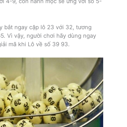
ới 4-9, còn hành mộc sẽ ứng với số 5-
y bắt ngay cặp lô 23 với 32, tương
65. Vì vậy, người chơi hãy dùng ngay
ải mã khi Lô về số 39 93.