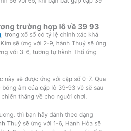
ánh 56 với 65, khi bạn bắt gặp cặp 39
ơng trường hợp lô về 39 93
g
, trong xổ số có tỷ lệ chính xác khá
 Kim sẽ ứng với 2-9, hành Thuỷ sẽ ứng
ứng với 3-6, tương tự hành Thổ ứng
c này sẽ được ứng với cặp số 0-7. Qua
c bóng âm của cặp lô 39-93 về sẽ sau
 chiến thắng về cho người chơi.
ương, thì bạn hãy đánh theo dạng
nh Thuỷ sẽ ứng với 1-6, Hành Hỏa sẽ