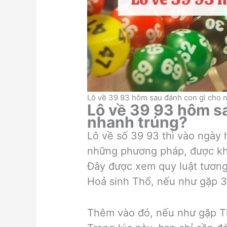
Lô về 39 93 hôm sau đánh con gì cho 
Lô về 39 93 hôm s
nhanh trúng?
Lô về số 39 93 thì vào ngày
những phương pháp, được kh
Đây được xem quy luật tương
Hoả sinh Thổ, nếu như gặp 3
Thêm vào đó, nếu như gặp T