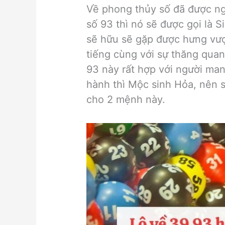
Về phong thủy số đã được ng
số 93 thì nó sẽ được gọi là S
sẽ hữu sẽ gặp được hưng vượ
tiếng cùng với sự thăng quan
93 này rất hợp với người m
hành thì Mộc sinh Hỏa, nên 
cho 2 mệnh này.