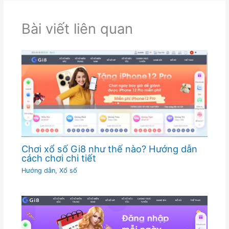
Bài viết liên quan
Chơi xổ số Gi8 như thế nào? Hướng dẫn
cách chơi chi tiết
Hướng dẫn
,
Xổ số