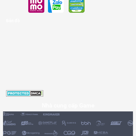
Bản đồ
Nhà cung cấp Game