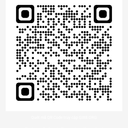
Quét mã QR Code truy cập GI88.ORG