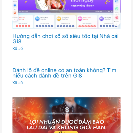
Hướng dẫn chơi xổ số siêu tốc tại Nhà cái
Gi8
Xổ số
Đánh lô đề online có an toàn không? Tìm
hiểu cách đánh đề trên Gi8
Xổ số