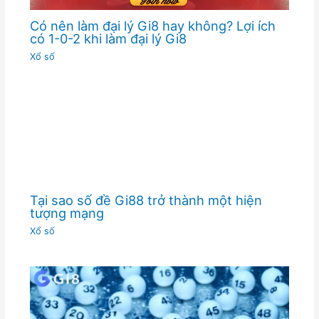
Có nên làm đại lý Gi8 hay không? Lợi ích
có 1-0-2 khi làm đại lý Gi8
Xổ số
Tại sao số đề Gi88 trở thành một hiện
tượng mạng
Xổ số