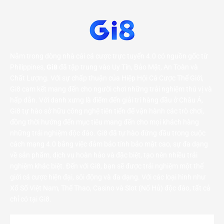
Nằm trong dòng nhà cái cá cược trực tuyến 4.0 có nguồn gốc từ
Philippines,
Gi8
đã tập trung vào Uy Tín, Bảo Mật, An Toàn và
Chất Lượng. Với sự chấp thuận của Hiệp Hội Cá Cược Thế Giới,
Gi8 cam kết mang đến cho người chơi những trải nghiệm thú vị và
hấp dẫn. Với danh xưng là điểm đến giải trí hàng đầu ở Châu Á,
Gi8 tự hào sở hữu công nghệ tiên tiến để vận hành các trò chơi,
đồng thời hướng đến mục tiêu mang đến cho mọi khách hàng
những trải nghiệm độc đáo. Gi8 đã tự hào đứng đầu trong cuộc
cách mạng 4.0 bằng việc đảm bảo tính bảo mật cao, sự đa dạng
về sản phẩm, dịch vụ hoàn hảo và đặc biệt, tạo nên nhiều trải
nghiệm khác biệt. Đến với Gi8, bạn sẽ được trải nghiệm một thế
giới cá cược hiện đại, sôi động và đa dạng. Với các loại hình như
Xổ Số Việt Nam, Thể Thao, Casino và Slot (Nổ Hủ) độc đáo, tất cả
chỉ có tại Gi8.