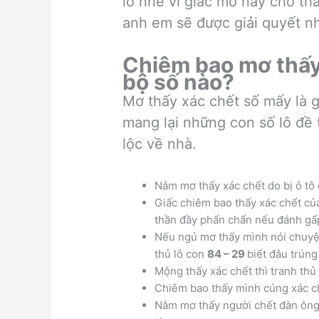
lo nhé vì giấc mơ này cho th
anh em sẽ được giải quyết n
Chiêm bao mơ thấy 
bộ số nào?
Mơ thấy xác chết số mấy là g
mang lại những con số lô đề
lộc về nhà.
Nằm mơ thấy xác chết do bị ô tô 
Giấc chiêm bao thấy xác chết củ
thần đầy phấn chấn nếu đánh gấ
Nếu ngủ mơ thấy mình nói chuyện
thủ lô con
84 – 29
biết đâu trúng
Mộng thấy xác chết thì tranh thủ
Chiêm bao thấy mình cúng xác ch
Nằm mơ thấy người chết đàn ông 