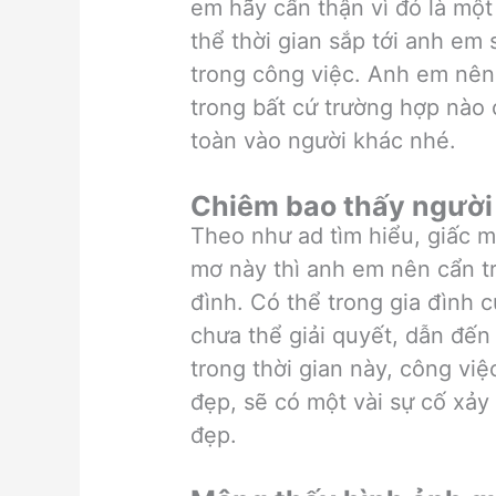
em hãy cẩn thận vì đó là m
thể thời gian sắp tới anh em
trong công việc. Anh em nên
trong bất cứ trường hợp nào
toàn vào người khác nhé.
Chiêm bao thấy người 
Theo như ad tìm hiểu, giấc m
mơ này thì anh em nên cẩn tr
đình. Có thể trong gia đình
chưa thể giải quyết, dẫn đến
trong thời gian này, công v
đẹp, sẽ có một vài sự cố xảy 
đẹp.