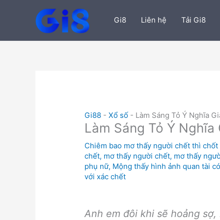
Gi8
Liên hệ
Tải Gi8
Gi88
-
Xổ số
-
Làm Sáng Tỏ Ý Nghĩa G
Làm Sáng Tỏ Ý Nghĩa 
Chiêm bao mơ thấy người chết thì chốt
chết
,
mơ thấy người chết
,
mơ thấy người
phụ nữ
,
Mộng thấy hình ảnh quan tài có
với xác chết
Anh em đôi khi sẽ hoảng sợ, 