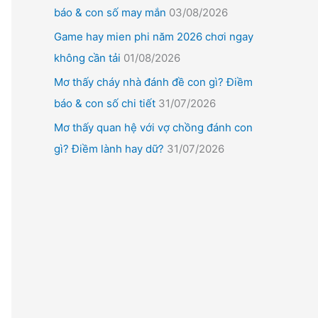
báo & con số may mắn
03/08/2026
Game hay mien phi năm 2026 chơi ngay
không cần tải
01/08/2026
Mơ thấy cháy nhà đánh đề con gì? Điềm
báo & con số chi tiết
31/07/2026
Mơ thấy quan hệ với vợ chồng đánh con
gì? Điềm lành hay dữ?
31/07/2026