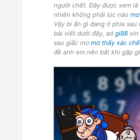
người chết. Đây được xem là
nhiên không phải lúc nào
mơ 
Vậy bí ẩn gì đang ở phía sau
bài viết dưới đây, ad
gi88
xin
sau giấc mơ
mơ thấy xác chế
đề anh em nên bắt khi gặp g