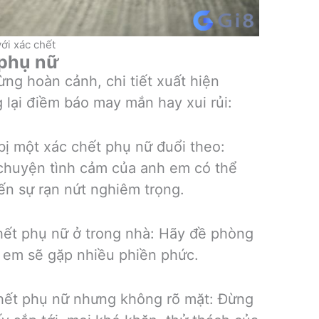
ới xác chết
 phụ nữ
ừng hoàn cảnh, chi tiết xuất hiện
 lại điềm báo may mắn hay xui rủi:
ị một xác chết phụ nữ đuổi theo:
 chuyện tình cảm của anh em có thể
đến sự rạn nứt nghiêm trọng.
ết phụ nữ ở trong nhà: Hãy đề phòng
nh em sẽ gặp nhiều phiền phức.
hết phụ nữ nhưng không rõ mặt: Đừng