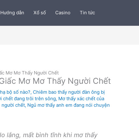
Hướng dẫn
Xổ số
Casino
Tin tức
iấc Mơ Mơ Thấy Người Chết
Giấc Mơ Mơ Thấy Người Chết
 hạ bộ số nào?
,
Chiêm bao thấy người đàn ông bị
 chết đang trôi trên sông
,
Mơ thấy xác chết của
 người chết
,
Ngủ mơ thấy anh em đang nói chuyện
lo lắng, mất bình tĩnh khi mơ thấy