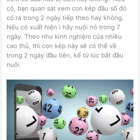
có, bạn quan sát xem con kép đầu số đó
có ra trong 2 ngày tiếp theo hay không.
Nếu có xuất hiện ì hãy nuôi nó trong 7
ngày. Theo như kinh nghiệm của nhiều
cao thủ, thì con kép này sẽ có thể về
trong 2 ngày đầu tiên, kể từ lúc bắt đầu
nuôi.