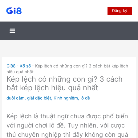
Đăng ký
Gi88
-
Xổ số
-
Kép lệch có những con gì? 3 cách bắt kép lệch
hiệu quả nhất
Kép lệch có những con gì? 3 cách
bắt kép lệch hiệu quả nhất
đuôi câm
,
giải đặc biệt
,
Kinh nghiệm
,
lô đề
Kép lệch là thuật ngữ chưa được phổ biến
với người chơi lô đề. Tuy nhiên, với cược
thủ chuyên nghiệp thì đây không còn quá