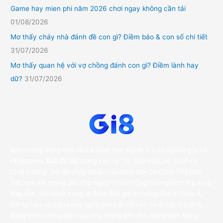
Game hay mien phi năm 2026 chơi ngay không cần tải
01/08/2026
Mơ thấy cháy nhà đánh đề con gì? Điềm báo & con số chi tiết
31/07/2026
Mơ thấy quan hệ với vợ chồng đánh con gì? Điềm lành hay
dữ?
31/07/2026
Nằm trong dòng nhà cái cá cược trực tuyến 4.0 có nguồn gốc từ
Philippines,
Gi8
đã tập trung vào Uy Tín, Bảo Mật, An Toàn và
Chất Lượng. Với sự chấp thuận của Hiệp Hội Cá Cược Thế Giới,
Gi8 cam kết mang đến cho người chơi những trải nghiệm thú vị và
hấp dẫn. Với danh xưng là điểm đến giải trí hàng đầu ở Châu Á,
Gi8 tự hào sở hữu công nghệ tiên tiến để vận hành các trò chơi,
đồng thời hướng đến mục tiêu mang đến cho mọi khách hàng