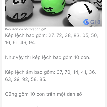
Kép lệch có những con gì?
Kép lệch bao gồm: 27, 72, 38, 83, 05, 50,
16, 61, 49, 94.
Như vậy thì kép lệch bao gồm 10 con.
Kép lệch âm bao gồm: 07, 70, 14, 41, 36,
63, 29, 92, 58, 85.
Cũng gồm 10 con trên một dàn số