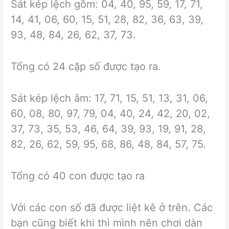
Sát kép lệch gồm: 04, 40, 95, 59, 17, 71,
14, 41, 06, 60, 15, 51, 28, 82, 36, 63, 39,
93, 48, 84, 26, 62, 37, 73.
Tổng có 24 cặp số được tạo ra.
Sát kép lệch âm: 17, 71, 15, 51, 13, 31, 06,
60, 08, 80, 97, 79, 04, 40, 24, 42, 20, 02,
37, 73, 35, 53, 46, 64, 39, 93, 19, 91, 28,
82, 26, 62, 59, 95, 68, 86, 48, 84, 57, 75.
Tổng có 40 con được tạo ra
Với các con số đã được liệt kê ở trên. Các
bạn cũng biết khi thì mình nên chơi dàn