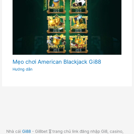
Mẹo chơi American Blackjack Gi88
Hướng dẫn
Nhà cái
Gi88
- Gi8bet 🎖️ trang chủ link đăng nhập Gi8, casino,