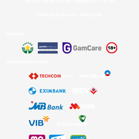
Tải Gi8
–
Xổ số
–
Lô đề
–
Hướng dẫn
–
Tin tức
Chính sánh bảo mật – Điều khoản
Quy định
Hình thức thanh toán