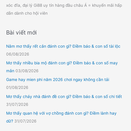
xóc đĩa, đại lý Gi88 uy tín hàng đầu châu Á ⭐ khuyến mãi hấp
dẫn dành cho hội viên
Bài viết mới
Nằm mơ thấy rết cắn đánh con gì? Điềm báo & con số tài lộc
06/08/2026
Mơ thấy nhiều bia mộ đánh con gì? Điềm báo & con số may
mắn
03/08/2026
Game hay mien phi năm 2026 chơi ngay không cần tải
01/08/2026
Mơ thấy cháy nhà đánh đề con gì? Điềm báo & con số chi tiết
31/07/2026
Mơ thấy quan hệ với vợ chồng đánh con gì? Điềm lành hay
dữ?
31/07/2026