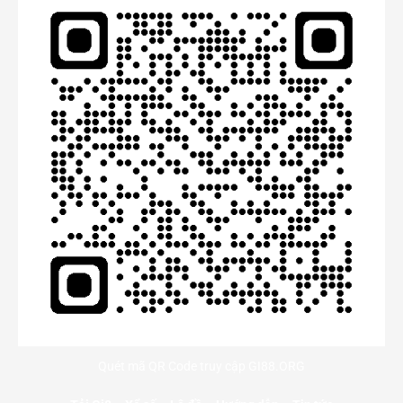
Quét mã QR Code truy cập GI88.ORG