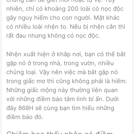
nhiên, chỉ có khoảng 200 loài có nọc độc
gây nguy hiểm cho con người. Mặt khác
có nhiều loài nhện to. Nếu bị nhện cắn thì
rất đau nhưng không có nọc độc.
Nhện xuất hiện ở khắp nơi, bạn có thể bắt
gặp nó ở trong nhà, trong vườn, nhiều
chủng loại. Vậy nên việc mà bắt gặp nó
trong giấc mơ thì cũng không phải là hiếm.
Những giấc mộng này thường liên quan
với những điềm báo tâm linh bí ẩn. Dưới
đây 868H sẽ cùng bạn tìm hiểu những
điềm báo đó.