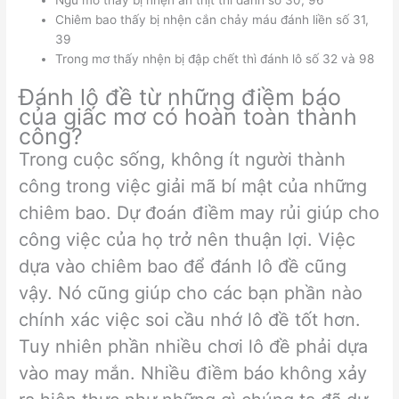
Ngủ mơ thấy bị nhện ăn thịt thì đánh số 30, 96
Chiêm bao thấy bị nhện cắn chảy máu đánh liền số 31,
39
Trong mơ thấy nhện bị đập chết thì đánh lô số 32 và 98
Đánh lô đề từ những điềm báo
của giấc mơ có hoàn toàn thành
công?
Trong cuộc sống, không ít người thành
công trong việc giải mã bí mật của những
chiêm bao. Dự đoán điềm may rủi giúp cho
công việc của họ trở nên thuận lợi. Việc
dựa vào chiêm bao để đánh lô đề cũng
vậy. Nó cũng giúp cho các bạn phần nào
chính xác việc soi cầu nhớ lô đề tốt hơn.
Tuy nhiên phần nhiều chơi lô đề phải dựa
vào may mắn. Nhiều điềm báo không xảy