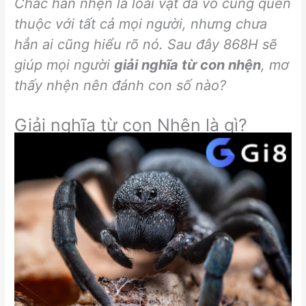
Chắc hẳn nhện là loài vật đã vô cùng quen
thuộc với tất cả mọi người, nhưng chưa
hẳn ai cũng hiểu rõ nó. Sau đây 868H sẽ
giúp mọi người
giải nghĩa từ con nhện
, mơ
thấy nhện nên đánh con số nào?
Giải nghĩa từ con Nhện là gì?