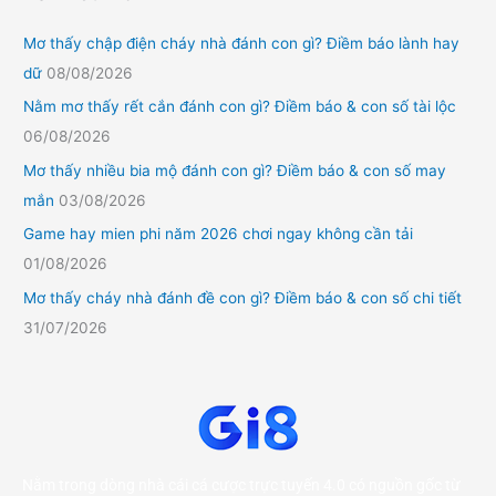
Mơ thấy chập điện cháy nhà đánh con gì? Điềm báo lành hay
dữ
08/08/2026
Nằm mơ thấy rết cắn đánh con gì? Điềm báo & con số tài lộc
06/08/2026
Mơ thấy nhiều bia mộ đánh con gì? Điềm báo & con số may
mắn
03/08/2026
Game hay mien phi năm 2026 chơi ngay không cần tải
01/08/2026
Mơ thấy cháy nhà đánh đề con gì? Điềm báo & con số chi tiết
31/07/2026
Nằm trong dòng nhà cái cá cược trực tuyến 4.0 có nguồn gốc từ