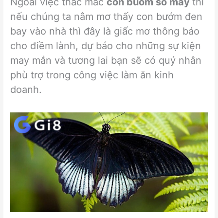
Ngoài việc thắc mắc
con buom so may
thì
nếu chúng ta nằm mơ thấy con bướm đen
bay vào nhà thì đây là giấc mơ thông báo
cho điềm lành, dự báo cho những sự kiện
may mắn và tương lai bạn sẽ có quý nhân
phù trợ trong công việc làm ăn kinh
doanh.