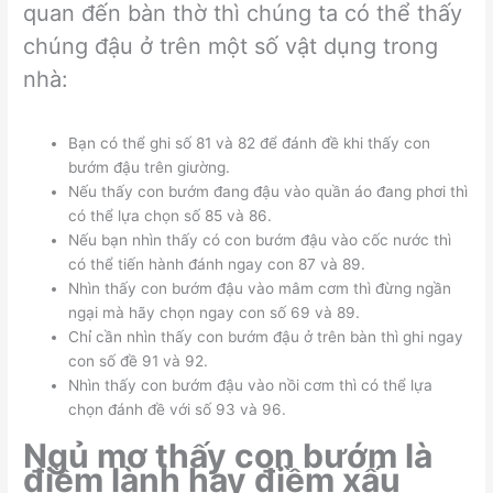
quan đến bàn thờ thì chúng ta có thể thấy
chúng đậu ở trên một số vật dụng trong
nhà:
Bạn có thể ghi số 81 và 82 để đánh đề khi thấy con
bướm đậu trên giường.
Nếu thấy con bướm đang đậu vào quần áo đang phơi thì
có thể lựa chọn số 85 và 86.
Nếu bạn nhìn thấy có con bướm đậu vào cốc nước thì
có thể tiến hành đánh ngay con 87 và 89.
Nhìn thấy con bướm đậu vào mâm cơm thì đừng ngần
ngại mà hãy chọn ngay con số 69 và 89.
Chỉ cần nhìn thấy con bướm đậu ở trên bàn thì ghi ngay
con số đề 91 và 92.
Nhìn thấy con bướm đậu vào nồi cơm thì có thể lựa
chọn đánh đề với số 93 và 96.
Ngủ mơ thấy con bướm là
điềm lành hay điềm xấu