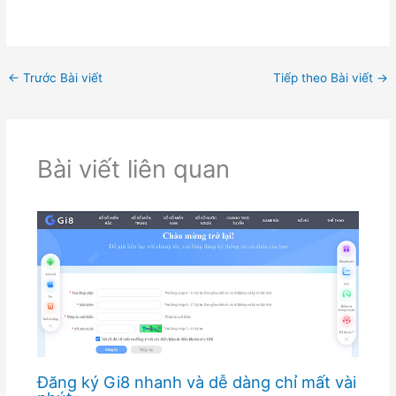
←
Trước Bài viết
Tiếp theo Bài viết
→
Bài viết liên quan
Đăng ký Gi8 nhanh và dễ dàng chỉ mất vài