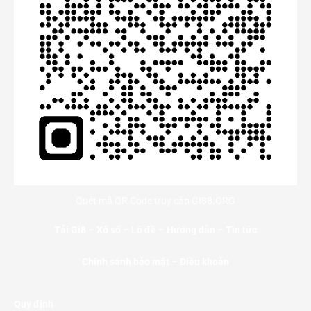
Quét mã QR Code truy cập GI88.ORG
Tải Gi8
–
Xổ số
–
Lô đề
–
Hướng dẫn
–
Tin tức
Chính sánh bảo mật – Điều khoản
Quy định