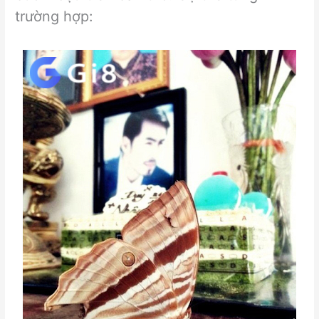
trường hợp: