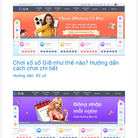
Chơi xổ số Gi8 như thế nào? Hướng dẫn
cách chơi chi tiết
Hướng dẫn
,
Xổ số