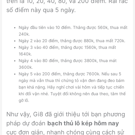
trên là 10, 20, 40, 80, và 200 điểm. Rải rác
số điểm này qua 5 ngày.
Ngày đầu tiên vào 10 điểm. Thắng được 560k, thua mất
240k.
Ngày 2 vào 20 điểm, thắng được 880k, thua mất 720k.
Ngày 3 vào 40 điểm, thắng được 1560k, thua mất
1640k.
Ngày 4 vào 80 điểm, thắng được 3800k, thua mát
3600k.
Ngày 5 vào 200 điểm, thắng được 7600k. Nếu sau 5
ngày mà vẫn thua thì chứng tỏ vận đen đang đeo bám
bạn khá nặng. Hãy nghỉ chơi vài hôm và tiếp tục chiến
khi đổi vận nhé. Tuyệt đối không nên đua theo, tâm thế
gỡ lỗ.
Như vậy, Gi8 đã giới thiệu tới bạn phương
pháp dự đoán
bạch thủ lô kép hôm nay
cực đơn giản, nhanh chóng cùng cách sử