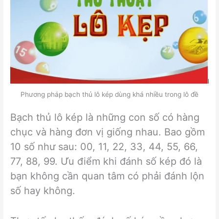
Phương pháp bạch thủ lô kép dùng khá nhiều trong lô đề
Bạch thủ lô kép là những con số có hàng
chục và hàng đơn vị giống nhau. Bao gồm
10 số như sau: 00, 11, 22, 33, 44, 55, 66,
77, 88, 99. Ưu điểm khi đánh số kép đó là
bạn không cần quan tâm có phải đánh lộn
số hay không.