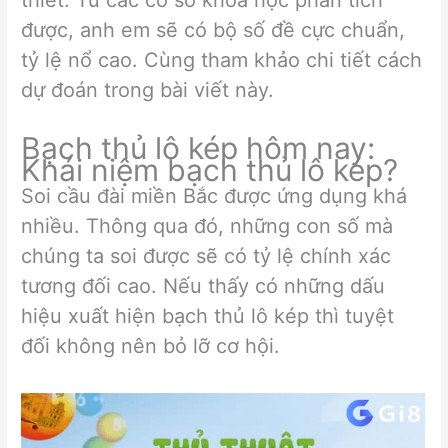
được, anh em sẽ có bộ số đề cực chuẩn,
tỷ lệ nổ cao. Cùng tham khảo chi tiết cách
dự đoán trong bài viết này.
Bạch thủ lô kép hôm nay:
Khái niệm bạch thủ lô kép?
Soi cầu đài miền Bắc được ứng dụng khá
nhiều. Thông qua đó, những con số mà
chúng ta soi được sẽ có tỷ lệ chính xác
tương đối cao. Nếu thấy có những dấu
hiệu xuất hiện bạch thủ lô kép thì tuyệt
đối không nên bỏ lỡ cơ hội.