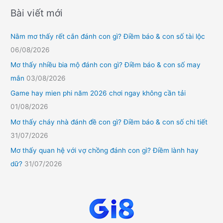
Bài viết mới
Nằm mơ thấy rết cắn đánh con gì? Điềm báo & con số tài lộc
06/08/2026
Mơ thấy nhiều bia mộ đánh con gì? Điềm báo & con số may
mắn
03/08/2026
Game hay mien phi năm 2026 chơi ngay không cần tải
01/08/2026
Mơ thấy cháy nhà đánh đề con gì? Điềm báo & con số chi tiết
31/07/2026
Mơ thấy quan hệ với vợ chồng đánh con gì? Điềm lành hay
dữ?
31/07/2026