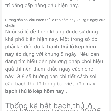
trí đẳng cấp hàng đầu hiện nay.
Hướng dẫn soi cầu bạch thủ lô kép hôm nay khung 5 ngày cực
chuẩn
Nuôi số lô đề theo khung được sử dụng
khá phổ biến hiện nay. Một trong số đó
phải kể đến đó là
bạch thủ lô kép hôm
nay
áp dụng với khung 5 ngày. Nếu bạn
đang tìm hiểu đến phương pháp chơi hiệu
quả thì nên tham khảo ngay cách chơi
này. Gi8 sẽ hướng dẫn chi tiết cách soi
cầu bạch thủ lô trong bài viết hôm nay
bạch thủ lô kép hôm nay
.
Thống kê bắt bạch thủ lô