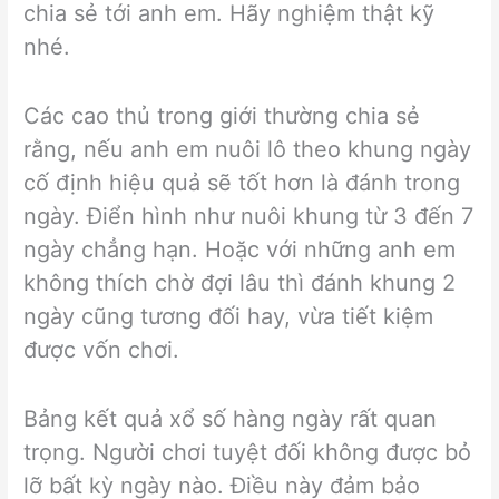
chia sẻ tới anh em. Hãy nghiệm thật kỹ
nhé.
Các cao thủ trong giới thường chia sẻ
rằng, nếu anh em nuôi lô theo khung ngày
cố định hiệu quả sẽ tốt hơn là đánh trong
ngày. Điển hình như nuôi khung từ 3 đến 7
ngày chẳng hạn. Hoặc với những anh em
không thích chờ đợi lâu thì đánh khung 2
ngày cũng tương đối hay, vừa tiết kiệm
được vốn chơi.
Bảng kết quả xổ số hàng ngày rất quan
trọng. Người chơi tuyệt đối không được bỏ
lỡ bất kỳ ngày nào. Điều này đảm bảo