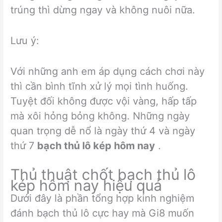
trúng thì dừng ngay và không nuôi nữa.
Lưu ý:
Với những anh em áp dụng cách chơi này
thì cần bình tĩnh xử lý mọi tình huống.
Tuyệt đối không được vội vàng, hấp tấp
mà xôi hỏng bỏng không. Những ngày
quan trọng dễ nổ là ngày thứ 4 và ngày
thứ 7
bạch thủ lô kép hôm nay
.
Thủ thuật chốt bạch thủ lô
kép hôm nay hiệu quả
Dưới đây là phần tổng hợp kinh nghiệm
đánh bạch thủ lô cực hay mà Gi8 muốn