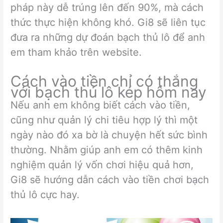
pháp này dễ trúng lên đến 90%, mà cách
thức thực hiện không khó. Gi8 sẽ liên tục
đưa ra những dự đoán bạch thủ lô để anh
em tham khảo trên website.
Cách vào tiền chỉ có thắng
với bạch thủ lô kép hôm nay
Nếu anh em không biết cách vào tiền,
cũng như quản lý chi tiêu hợp lý thì một
ngày nào đó xa bờ là chuyện hết sức bình
thường. Nhằm giúp anh em có thêm kinh
nghiệm quản lý vốn chơi hiệu quả hơn,
Gi8 sẽ hướng dẫn cách vào tiền chơi bạch
thủ lô cực hay.