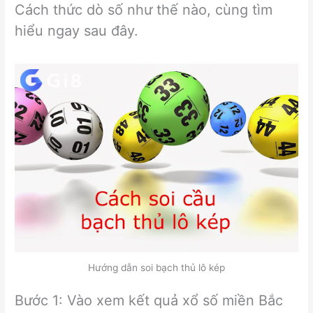
Cách thức dò số như thế nào, cùng tìm
hiểu ngay sau đây.
Hướng dẫn soi bạch thủ lô kép
Bước 1: Vào xem kết quả xổ số miền Bắc