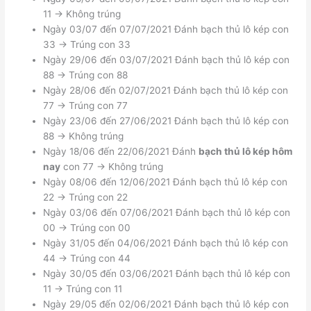
11 → Không trúng
Ngày 03/07 đến 07/07/2021 Đánh bạch thủ lô kép con
33 → Trúng con 33
Ngày 29/06 đến 03/07/2021 Đánh bạch thủ lô kép con
88 → Trúng con 88
Ngày 28/06 đến 02/07/2021 Đánh bạch thủ lô kép con
77 → Trúng con 77
Ngày 23/06 đến 27/06/2021 Đánh bạch thủ lô kép con
88 → Không trúng
Ngày 18/06 đến 22/06/2021 Đánh
bạch thủ lô kép hôm
nay
con 77 → Không trúng
Ngày 08/06 đến 12/06/2021 Đánh bạch thủ lô kép con
22 → Trúng con 22
Ngày 03/06 đến 07/06/2021 Đánh bạch thủ lô kép con
00 → Trúng con 00
Ngày 31/05 đến 04/06/2021 Đánh bạch thủ lô kép con
44 → Trúng con 44
Ngày 30/05 đến 03/06/2021 Đánh bạch thủ lô kép con
11 → Trúng con 11
Ngày 29/05 đến 02/06/2021 Đánh bạch thủ lô kép con