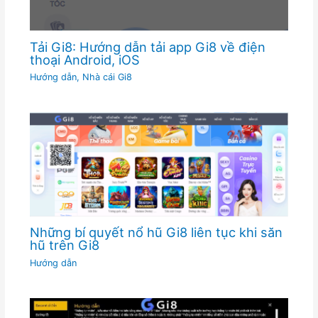
Tải Gi8: Hướng dẫn tải app Gi8 về điện
thoại Android, iOS
Hướng dẫn
,
Nhà cái Gi8
Những bí quyết nổ hũ Gi8 liên tục khi săn
hũ trên Gi8
Hướng dẫn