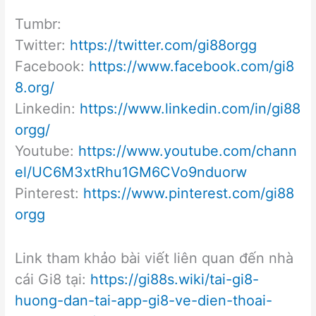
Tumbr:
Twitter:
https://twitter.com/gi88orgg
Facebook:
https://www.facebook.com/gi8
8.org/
Linkedin:
https://www.linkedin.com/in/gi88
orgg/
Youtube:
https://www.youtube.com/chann
el/UC6M3xtRhu1GM6CVo9nduorw
Pinterest:
https://www.pinterest.com/gi88
orgg
Link tham khảo bài viết liên quan đến nhà
cái Gi8 tại:
https://gi88s.wiki/tai-gi8-
huong-dan-tai-app-gi8-ve-dien-thoai-