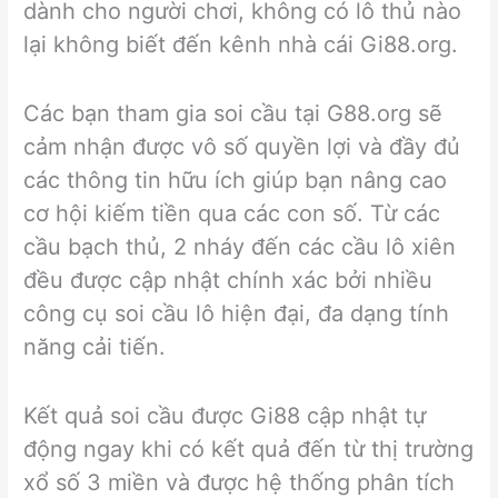
dành cho người chơi, không có lô thủ nào
lại không biết đến kênh nhà cái Gi88.org.
Các bạn tham gia soi cầu tại G88.org sẽ
cảm nhận được vô số quyền lợi và đầy đủ
các thông tin hữu ích giúp bạn nâng cao
cơ hội kiếm tiền qua các con số. Từ các
cầu bạch thủ, 2 nháy đến các cầu lô xiên
đều được cập nhật chính xác bởi nhiều
công cụ soi cầu lô hiện đại, đa dạng tính
năng cải tiến.
Kết quả soi cầu được Gi88 cập nhật tự
động ngay khi có kết quả đến từ thị trường
xổ số 3 miền và được hệ thống phân tích