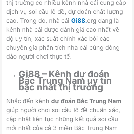
thị trường có nhiều kênh nhà cái cung cấp
dịch vụ soi cầu lô đề, dự đoán chất lượng
cao. Trong đó, nhà cái
Gi88.
org đang là
kênh nhà cái được đánh giá cao nhất về
độ uy tín, xác suất chính xác bởi các
chuyên gia phân tích nhà cái cùng đông
đảo người chơi thực tế.
Gi88 – Kênh dự đoán
Bắc Trung Nam uy tín
bậc nhất thị trường
Nhắc đến kênh
dự đoán Bắc Trung Nam
giúp người chơi soi cầu lô đề chuẩn xác,
cập nhật liên tục những kết quả soi cầu
mới nhất của cả 3 miền Bắc Trung Nam