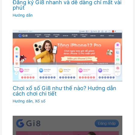
Đăng ký Gi8 nhanh và dễ dàng chỉ mất vài
phút
Hướng dẫn
Chơi xổ số Gi8 như thế nào? Hướng dẫn
cách chơi chi tiết
Hướng dẫn
,
Xổ số