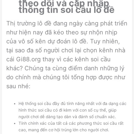
theo dõi và cập nhập
thông tin soi cầu lô đề
Thị trường lô đề đang ngày càng phát triển
như hiện nay đã kéo theo sự nhộn nhịp
của vô số kên dự đoán lô đề. Tuy nhiên,
tại sao đa số người chơi lại chọn kênh nhà
cái Gi88.org thay vì các kênh soi cầu
khác? Chúng ta cùng điểm danh những lý
do chính mà chúng tôi tổng hợp được như
sau nhé:
Hệ thống soi cầu đầy đủ tính năng nhất với đa dạng các
hình thức soi cầu có đi kèm với con số cụ thể, giúp
người chơi dễ dàng tạo dàn và đánh số chuẩn xác.
Tính chính xác của tất cả các phương thức soi cầu rất
cao, mang đến cơ hội trúng lớn cho người chơi.