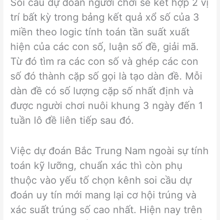
Soi cầu dự đoán người chơi sẽ kết hợp 2 vị
trí bất kỳ trong bảng kết quả xổ số của 3
miền theo logic tính toán tần suất xuất
hiện của các con số, luận số đề, giải mã.
Từ đó tìm ra các con số và ghép các con
số đó thành cặp số gọi là tạo dàn đề. Mỗi
dàn đề có số lượng cặp số nhất định và
được người chơi nuôi khung 3 ngày đến 1
tuần lô đề liên tiếp sau đó.
Việc dự đoán Bắc Trung Nam ngoài sự tính
toán kỹ lưỡng, chuẩn xác thì còn phụ
thuộc vào yếu tố chọn kênh soi cầu dự
đoán uy tín mới mang lại cơ hội trúng và
xác suất trúng số cao nhất. Hiện nay trên