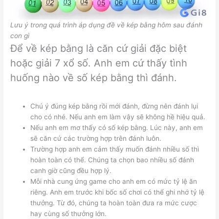
Lưu ý trong quá trình áp dụng đề về kép bằng hôm sau đánh
con gì
Để về kép bằng là căn cứ giải đặc biệt
hoặc giải 7 xổ số. Anh em cứ thấy tình
huống nào về số kép bằng thì đánh.
Chú ý đúng kép bằng rồi mới đánh, đừng nên đánh lụi
cho có nhé. Nếu anh em làm vậy sẽ không hề hiệu quả.
Nếu anh em mơ thấy có số kép bằng. Lúc này, anh em
sẽ căn cứ các trường hợp trên đánh luôn.
Trường hợp anh em cảm thấy muốn đánh nhiều số thì
hoàn toàn có thể. Chúng ta chọn bao nhiều số đánh
canh giờ cũng đều hợp lý.
Mỗi nhà cung ứng game cho anh em có mức tỷ lệ ăn
riêng. Anh em trước khi bốc số chơi có thể ghi nhớ tỷ lệ
thưởng. Từ đó, chúng ta hoàn toàn đưa ra mức cược
hay cùng số thưởng lớn.