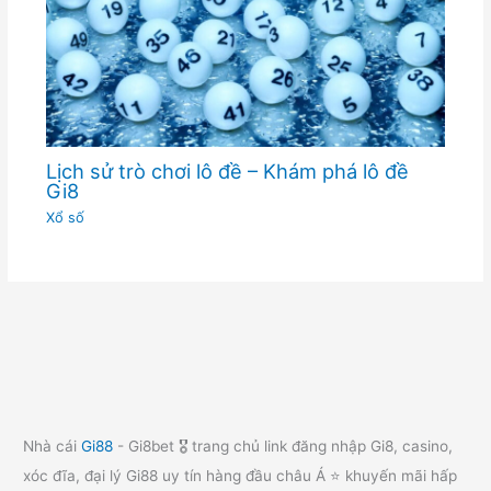
Lịch sử trò chơi lô đề – Khám phá lô đề
Gi8
Xổ số
Nhà cái
Gi88
- Gi8bet 🎖️ trang chủ link đăng nhập Gi8, casino,
xóc đĩa, đại lý Gi88 uy tín hàng đầu châu Á ⭐ khuyến mãi hấp