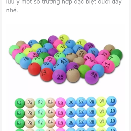
lưu ý một số trường hợp đặc biệt dưới đây
nhé.