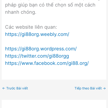
pháp giúp bạn có thể chọn số một cách
nhanh chóng.
Các website liên quan:
https://gi88org.weebly.com/
https://gi88org.wordpress.com/
https://twitter.com/gi88orgg
https://www.facebook.com/gi88.org/
←
Trước Bài viết
Tiếp theo Bài viết
→