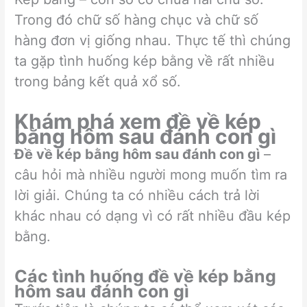
Trong đó chữ số hàng chục và chữ số
hàng đơn vị giống nhau. Thực tế thì chúng
ta gặp tình huống kép bằng về rất nhiều
trong bảng kết quả xổ số.
Khám phá xem đề về kép
bằng hôm sau đánh con gì
Đề về kép bằng hôm sau đánh con gì
–
câu hỏi mà nhiều người mong muốn tìm ra
lời giải. Chúng ta có nhiều cách trả lời
khác nhau có dạng vì có rất nhiều đầu kép
bằng.
Các tình huống đề về kép bằng
hôm sau đánh con gì