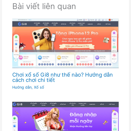
Bài viết liên quan
Chơi xổ số Gi8 như thế nào? Hướng dẫn
cách chơi chi tiết
Hướng dẫn
,
Xổ số