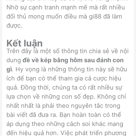
Nhờ sự cạnh tranh mạnh mẽ mà rất nhiều
đối thủ mong muốn điều mà gi88 đã làm
được.
Kết luận
Trên đây là một số thông tin chia sẻ về nội
dung
đề về kép bằng hôm sau đánh con
gì
. Hy vọng là những thông tin này sẽ hữu
ích để bạn có thể tham gia cá cược hiệu
quả. Đồng thời, chúng ta có rất nhiều sự
lựa chọn về những con số đẹp. Không chỉ
nhất nhất là phải theo nguyên tắc trong
bài viết đã đưa ra. Bạn hoàn toàn có thể
áp dụng theo những cách soi khác mang
đến hiệu quả hơn. Việc phát triển phương