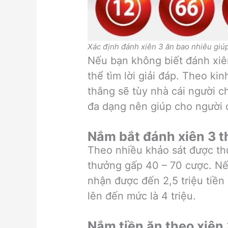
Xác định đánh xiên 3 ăn bao nhiêu giú
Nếu bạn không biết đánh xiê
thể tìm lời giải đáp. Theo ki
thắng sẽ tùy nhà cái người ch
đa dạng nên giúp cho người c
Nắm bắt đánh xiên 3 
Theo nhiều khảo sát được th
thưởng gấp 40 – 70 cược. Nếu
nhận được đến 2,5 triệu tiền
lên đến mức là 4 triệu.
Nắm tiền ăn theo xiên