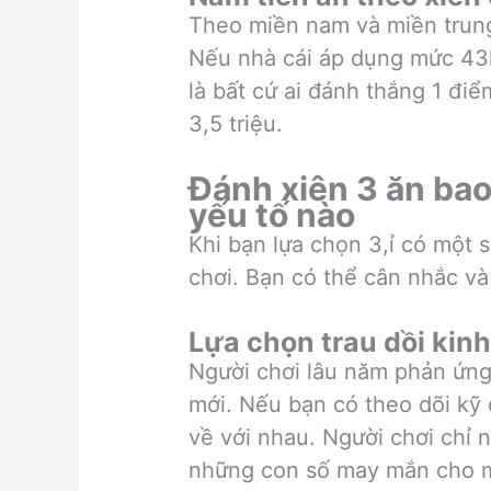
Theo miền nam và miền trung,
Nếu nhà cái áp dụng mức 43k
là bất cứ ai đánh thắng 1 đi
3,5 triệu.
Đánh xiên 3 ăn ba
yếu tố nào
Khi bạn lựa chọn 3,ỉ có một 
chơi. Bạn có thể cân nhắc v
Lựa chọn trau dồi ki
Người chơi lâu năm phản ứng
mới. Nếu bạn có theo dõi kỹ 
về với nhau. Người chơi chỉ 
những con số may mắn cho 