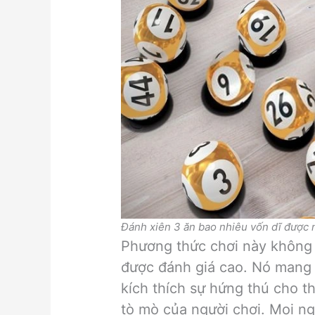
Đánh xiên 3 ăn bao nhiêu vốn dĩ được 
Phương thức chơi này không 
được đánh giá cao. Nó mang 
kích thích sự hứng thú cho th
tò mò của người chơi. Mọi n