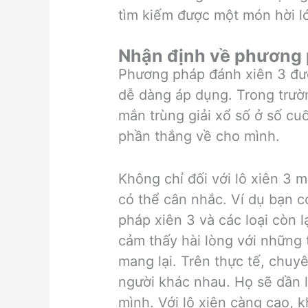
tìm kiếm được một món hời l
Nhận định về phương 
Phương pháp đánh xiên 3 đượ
dễ dàng áp dụng. Trong trư
mắn trùng giải xổ số ở số cuố
phần thắng về cho mình.
Không chỉ đối với lô xiên 3 m
có thể cân nhắc. Ví dụ bạn 
pháp xiên 3 và các loại còn 
cảm thấy hài lòng với những
mang lại. Trên thực tế, chuyê
người khác nhau. Họ sẽ dần 
mình. Với lô xiên càng cao,