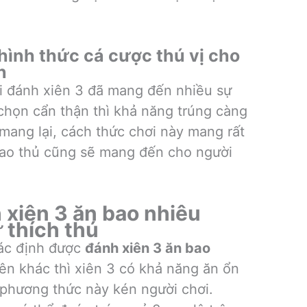
 hình thức cá cược thú vị cho
ọn
ơi đánh xiên 3 đã mang đến nhiều sự
 chọn cẩn thận thì khả năng trúng càng
mang lại, cách thức chơi này mang rất
 cao thủ cũng sẽ mang đến cho người
 xiên 3 ăn bao nhiêu
 thích thú
xác định được
đánh xiên 3 ăn bao
xiên khác thì xiên 3 có khả năng ăn ổn
à phương thức này kén người chơi.