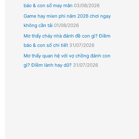
báo & con số may mắn
03/08/2026
Game hay mien phi năm 2026 chơi ngay
không cần tải
01/08/2026
Mơ thấy cháy nhà đánh đề con gì? Điềm
báo & con số chi tiết
31/07/2026
Mơ thấy quan hệ với vợ chồng đánh con
gì? Điềm lành hay dữ?
31/07/2026