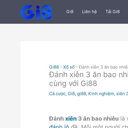
Gi8
Liên hệ
Tải Gi8
Gi88
-
Xổ số
-
Đánh xiên 3 ăn bao nhiê
Đánh xiên 3 ăn bao nh
cùng với Gi88
Cá cược
,
Gi8
,
gi88
,
Kinh nghiệm
,
xiên 
Đánh
xiên
3 ăn bao nhiêu
là 
đánh lô
đề. Mỗi một người ch