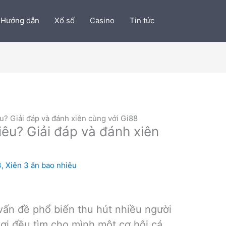
Hướng dẫn
Xổ số
Casino
Tin tức
u? Giải đáp và đánh xiên cùng với Gi88
iêu? Giải đáp và đánh xiên
3
,
Xiên 3 ăn bao nhiêu
vấn đề phổ biến thu hút nhiều người
ơi đều tìm cho mình một cơ hội cá