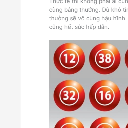
Thực tế thì không phải ai cũ
cùng bảng thưởng. Dù khó tì
thưởng sẽ vô cùng hậu hĩnh. V
cũng hết sức hấp dẫn.