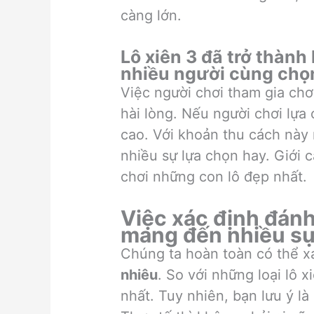
càng lớn.
Lô xiên 3 đã trở thành
nhiều người cùng ch
Việc người chơi tham gia ch
hài lòng. Nếu người chơi lựa
cao. Với khoản thu cách này 
nhiều sự lựa chọn hay. Giới
chơi những con lô đẹp nhất.
Việc xác định đánh
mang đến nhiều sự
Chúng ta hoàn toàn có thể 
nhiêu
. So với những loại lô 
nhất. Tuy nhiên, bạn lưu ý l