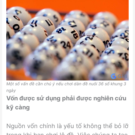
Một số vấn đề cần chú ý nếu chơi dàn đề nuôi 36 số khung 3
ngày
Vốn được sử dụng phải được nghiên cứu
kỹ càng
Nguồn vốn chính là yếu tố không thể bỏ lỡ