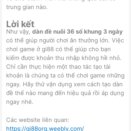
trung gian nào.
Lời kết
Như vậy,
dàn đề nuôi 36 số khung 3 ngày
có thể giúp người chơi ăn thưởng lớn. Việc
chơi game ở gi88 có thể giúp cho bạn
kiếm được khoản thu nhập không hề nhỏ.
Chỉ cần thực hiện một thao tác tạo tài
khoản là chúng ta có thể chơi game những
ngay. Hãy thử vận dụng xem cách tạo dàn
đề thế nào mang đến hiệu quả rồi áp dụng
ngay nhé.
Các website liên quan:
https://gi88org.weebly.com/