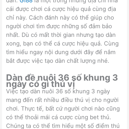
dẫn.
Gi88
là một trong những địa chỉ nhà
cái được chơi cá cược hiệu quả cùng địa
chỉ này. Cách đánh này có thể giúp cho
người chơi tìm được những số đảm bảo
nhất. Dù có mất thời gian nhưng tạo dàn
xong, bạn có thể cá cược hiệu quả. Cùng
tìm hiểu ngay nội dung dưới đây để nắm
bắt được việc tạo dàn chất lượng nhé.
Dàn đề nuôi 36 số khung 3
ngày có gì thú vị
Việc tạo dàn nuôi 36 số khung 3 ngày
mang đến rất nhiều điều thú vị cho người
chơi. Thực tế, bất cứ người chơi nào cũng
có thể thoải mái cá cược cùng bet thủ.
Chúng ta có thể tìm hiểu một số điểm thú