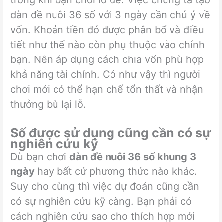
trong khi bạn chơi lô đề. Việc chúng ta tạo
dàn đề nuôi 36 số với 3 ngày cần chú ý về
vốn. Khoản tiền đó được phân bổ và điều
tiết như thế nào còn phụ thuộc vào chính
bạn. Nên áp dụng cách chia vốn phù hợp
khả năng tài chính. Có như vậy thì người
chơi mới có thể hạn chế tổn thất và nhận
thưởng bù lại lỗ.
Số được sử dụng cũng cần có sự
nghiên cứu kỹ
Dù bạn chơi
dàn đề nuôi 36 số khung 3
ngày
hay bất cứ phương thức nào khác.
Suy cho cùng thì việc dự đoán cũng cần
có sự nghiên cứu kỹ càng. Bạn phải có
cách nghiên cứu sao cho thích hợp mới