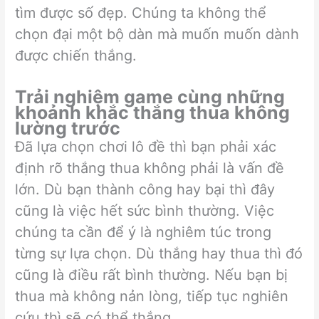
tìm được số đẹp. Chúng ta không thể
chọn đại một bộ dàn mà muốn muốn dành
được chiến thắng.
Trải nghiệm game cùng những
khoảnh khắc thắng thua không
lường trước
Đã lựa chọn chơi lô đề thì bạn phải xác
định rõ thắng thua không phải là vấn đề
lớn. Dù bạn thành công hay bại thì đây
cũng là việc hết sức bình thường. Việc
chúng ta cần để ý là nghiêm túc trong
từng sự lựa chọn. Dù thắng hay thua thì đó
cũng là điều rất bình thường. Nếu bạn bị
thua mà không nản lòng, tiếp tục nghiên
cứu thì sẽ có thể thắng.