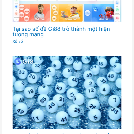
Tại sao số đề Gi88 trở thành một hiện
tượng mạng
Xổ số