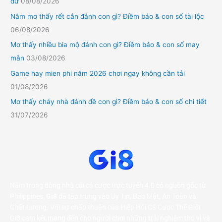
dữ
08/08/2026
Nằm mơ thấy rết cắn đánh con gì? Điềm báo & con số tài lộc
06/08/2026
Mơ thấy nhiều bia mộ đánh con gì? Điềm báo & con số may
mắn
03/08/2026
Game hay mien phi năm 2026 chơi ngay không cần tải
01/08/2026
Mơ thấy cháy nhà đánh đề con gì? Điềm báo & con số chi tiết
31/07/2026
Nằm trong dòng nhà cái cá cược trực tuyến 4.0 có nguồn gốc từ
Philippines,
Gi8
đã tập trung vào Uy Tín, Bảo Mật, An Toàn và
Chất Lượng. Với sự chấp thuận của Hiệp Hội Cá Cược Thế Giới,
Gi8 cam kết mang đến cho người chơi những trải nghiệm thú vị và