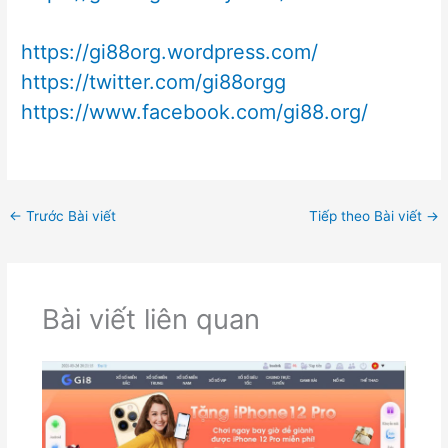
https://gi88org.wordpress.com/
https://twitter.com/gi88orgg
https://www.facebook.com/gi88.org/
←
Trước Bài viết
Tiếp theo Bài viết
→
Bài viết liên quan