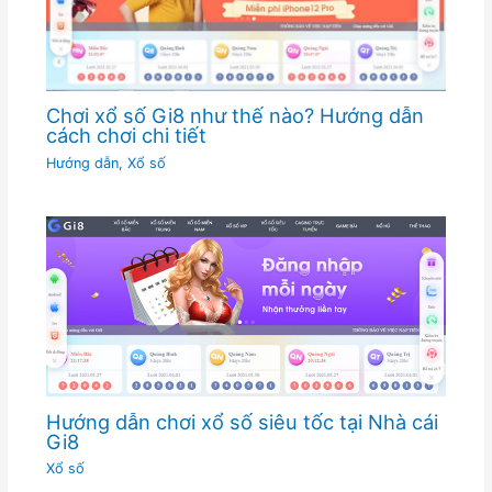
Chơi xổ số Gi8 như thế nào? Hướng dẫn
cách chơi chi tiết
Hướng dẫn
,
Xổ số
Hướng dẫn chơi xổ số siêu tốc tại Nhà cái
Gi8
Xổ số