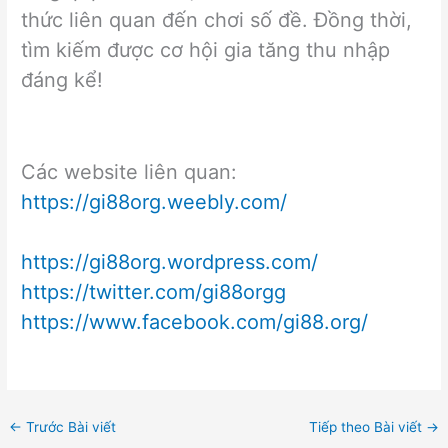
thức liên quan đến chơi số đề. Đồng thời,
tìm kiếm được cơ hội gia tăng thu nhập
đáng kể!
Các website liên quan:
https://gi88org.weebly.com/
https://gi88org.wordpress.com/
https://twitter.com/gi88orgg
https://www.facebook.com/gi88.org/
←
Trước Bài viết
Tiếp theo Bài viết
→