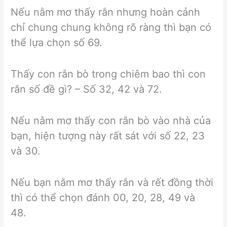
Nếu nằm mơ thấy rắn nhưng hoàn cảnh
chỉ chung chung không rõ ràng thì bạn có
thể lựa chọn số 69.
Thấy con rắn bò trong chiêm bao thì con
rắn số đề gì? – Số 32, 42 và 72.
Nếu nằm mơ thấy con rắn bò vào nhà của
bạn, hiện tượng này rất sát với số 22, 23
và 30.
Nếu bạn nằm mơ thấy rắn và rết đồng thời
thì có thể chọn đánh 00, 20, 28, 49 và
48.