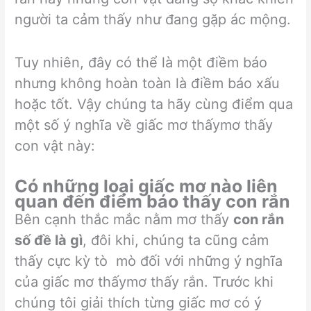
người ta cảm thấy như đang gặp ác mộng.
Tuy nhiên, đây có thể là một điềm báo
nhưng không hoàn toàn là điềm báo xấu
hoặc tốt. Vậy chúng ta hãy cùng điểm qua
một số ý nghĩa về giấc mơ thấymơ thấy
con vật này:
Có những loại giấc mơ nào liên
quan đến điểm báo thấy con rắn
Bên cạnh thắc mắc nằm mơ thấy
con rắn
số đề là gì
, đôi khi, chúng ta cũng cảm
thấy cực kỳ tò mò đối với những ý nghĩa
của giấc mơ thấymơ thấy rắn. Trước khi
chúng tôi giải thích từng giấc mơ có ý