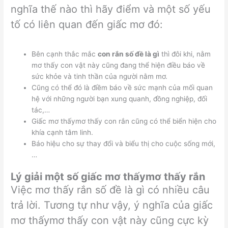
nghĩa thế nào thì hãy điểm và một số yếu
tố có liên quan đến giấc mơ đó:
Bên cạnh thắc mắc
con rắn số đề là gì
thì đôi khi, nằm
mơ thấy con vật này cũng đang thể hiện điều báo về
sức khỏe và tinh thần của người nằm mơ.
Cũng có thể đó là điềm báo về sức mạnh của mối quan
hệ với những người bạn xung quanh, đồng nghiệp, đối
tác,…
Giấc mơ thấymơ thấy con rắn cũng có thể biển hiện cho
khía cạnh tâm linh.
Báo hiệu cho sự thay đổi và biểu thị cho cuộc sống mới,
…
Lý giải một số giấc mơ thấymơ thấy rắn
Việc mơ thấy rắn số đề là gì có nhiều câu
trả lời. Tương tự như vậy, ý nghĩa của giấc
mơ thấymơ thấy con vật này cũng cực kỳ