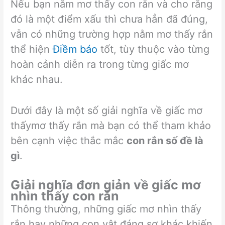
Nếu bạn nằm mơ thấy con rắn và cho rằng
đó là một điểm xấu thì chưa hẳn đã đúng,
vẫn có những trường hợp nằm mơ thấy rắn
thể hiện
Điềm báo
tốt, tùy thuộc vào từng
hoàn cảnh diễn ra trong từng giấc mơ
khác nhau.
Dưới đây là một số giải nghĩa về giấc mơ
thấymơ thấy rắn mà bạn có thể tham khảo
bên cạnh việc thắc mắc
con rắn số đề là
gì
.
Giải nghĩa đơn giản về giấc mơ
nhìn thấy con rắn
Thông thường, những giấc mơ nhìn thấy
rắn hay những con vật đáng sợ khác khiến