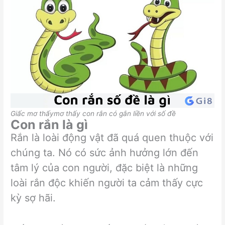
Giấc mơ thấymơ thấy con rắn có gắn liền với số đề
Con rắn là gì
Rắn là loài động vật đã quá quen thuộc với
chúng ta. Nó có sức ảnh hưởng lớn đến
tâm lý của con người, đặc biệt là những
loài rắn độc khiến người ta cảm thấy cực
kỳ sợ hãi.