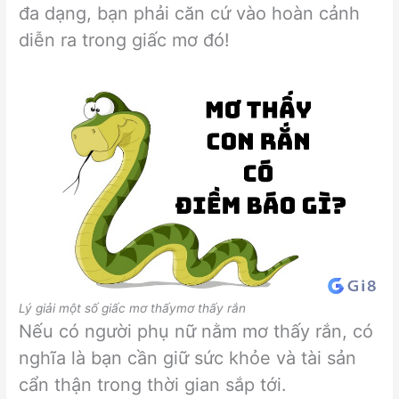
đa dạng, bạn phải căn cứ vào hoàn cảnh
diễn ra trong giấc mơ đó!
Lý giải một số giấc mơ thấymơ thấy rắn
Nếu có người phụ nữ nằm mơ thấy rắn, có
nghĩa là bạn cần giữ sức khỏe và tài sản
cẩn thận trong thời gian sắp tới.