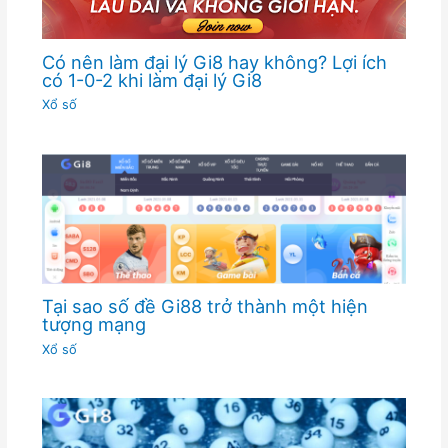
Có nên làm đại lý Gi8 hay không? Lợi ích
có 1-0-2 khi làm đại lý Gi8
Xổ số
Tại sao số đề Gi88 trở thành một hiện
tượng mạng
Xổ số