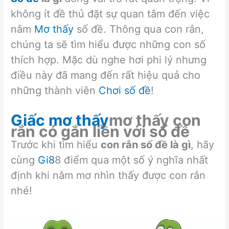
không ít đề thủ đặt sự quan tâm đến việc
nằm
Mơ thấy
số đề. Thông qua con rắn,
chúng ta sẽ tìm hiểu được những con số
thích hợp. Mặc dù nghe hơi phi lý nhưng
điều này đã mang đến rất hiệu quả cho
những thành viên
Chơi số đề
!
Giấc mơ thấy
mơ thấy con
rắn có gắn liền với số đề
Trước khi tìm hiểu
con rắn số đề là gì
, hãy
cùng
Gi8
8 điểm qua một số ý nghĩa nhất
định khi nằm mơ nhìn thấy được con rắn
nhé!