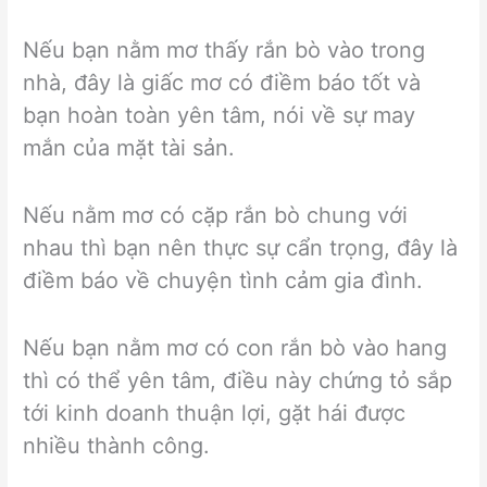
Nếu bạn nằm mơ thấy rắn bò vào trong
nhà, đây là giấc mơ có điềm báo tốt và
bạn hoàn toàn yên tâm, nói về sự may
mắn của mặt tài sản.
Nếu nằm mơ có cặp rắn bò chung với
nhau thì bạn nên thực sự cẩn trọng, đây là
điềm báo về chuyện tình cảm gia đình.
Nếu bạn nằm mơ có con rắn bò vào hang
thì có thể yên tâm, điều này chứng tỏ sắp
tới kinh doanh thuận lợi, gặt hái được
nhiều thành công.