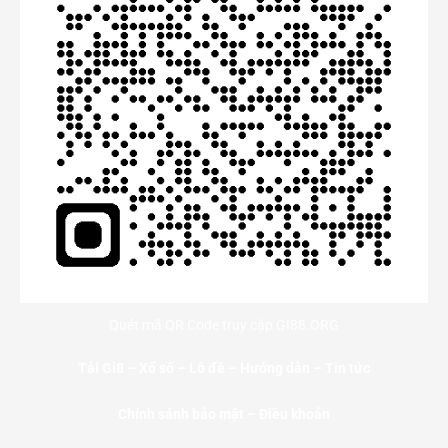
Quét mã QR Code truy cập GI88.ORG
Tải Gi8
–
Xổ số
–
Lô đề
–
Hướng dẫn
–
Tin tức
Chính sánh bảo mật – Điều khoản