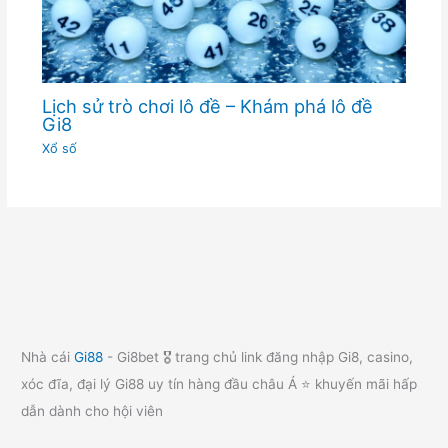
Lịch sử trò chơi lô đề – Khám phá lô đề
Gi8
Xổ số
Nhà cái
Gi88
- Gi8bet 🎖️ trang chủ link đăng nhập Gi8, casino,
xóc đĩa, đại lý Gi88 uy tín hàng đầu châu Á ⭐ khuyến mãi hấp
dẫn dành cho hội viên