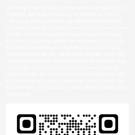
Nằm trong dòng nhà cái cá cược trực tuyến 4.0 có nguồn gốc từ
Philippines,
Gi8
đã tập trung vào Uy Tín, Bảo Mật, An Toàn và
Chất Lượng. Với sự chấp thuận của Hiệp Hội Cá Cược Thế Giới,
Gi8 cam kết mang đến cho người chơi những trải nghiệm thú vị và
hấp dẫn. Với danh xưng là điểm đến giải trí hàng đầu ở Châu Á,
Gi8 tự hào sở hữu công nghệ tiên tiến để vận hành các trò chơi,
đồng thời hướng đến mục tiêu mang đến cho mọi khách hàng
những trải nghiệm độc đáo. Gi8 đã tự hào đứng đầu trong cuộc
cách mạng 4.0 bằng việc đảm bảo tính bảo mật cao, sự đa dạng
về sản phẩm, dịch vụ hoàn hảo và đặc biệt, tạo nên nhiều trải
nghiệm khác biệt. Đến với Gi8, bạn sẽ được trải nghiệm một thế
giới cá cược hiện đại, sôi động và đa dạng. Với các loại hình như
Xổ Số Việt Nam, Thể Thao, Casino và Slot (Nổ Hủ) độc đáo, tất cả
chỉ có tại Gi8.