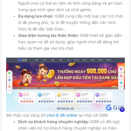
Người chơi có thể an tâm về tính công bằng và an toàn
trong quá trình giao dịch và chơi game.
Đa dạng lựa chọn:
GI88 cung cấp một loạt các trò chơi
lô đề phong phú, từ lô đề truyền thống đến các hình
thức lô đề đặc biệt khác.
Giao diện tương tác thân thiện:
GI88 thiết kế giao diện
trực quan và dễ sử dụng, giúp người chơi dễ dàng tìm
hiểu và tham gia vào trò chơi.
Mơ thấy rùa vàng thì
chơi lô đề online
tại nhà cái Gi88
Dịch vụ khách hàng chuyên nghiệp:
GI88 có đội ngũ
nhân viên hỗ trợ khách hàng chuyên nghiệp và thân