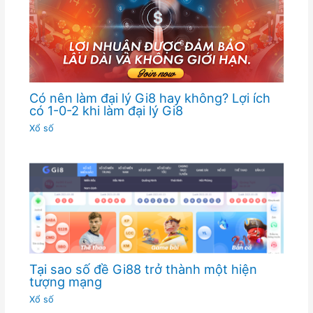
Có nên làm đại lý Gi8 hay không? Lợi ích
có 1-0-2 khi làm đại lý Gi8
Xổ số
Tại sao số đề Gi88 trở thành một hiện
tượng mạng
Xổ số