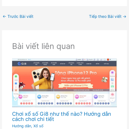
←
Trước Bài viết
Tiếp theo Bài viết
→
Bài viết liên quan
Chơi xổ số Gi8 như thế nào? Hướng dẫn
cách chơi chi tiết
Hướng dẫn
,
Xổ số