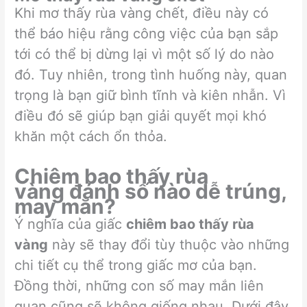
Khi mơ thấy rùa vàng chết, điều này có
thể báo hiệu rằng công việc của bạn sắp
tới có thể bị dừng lại vì một số lý do nào
đó. Tuy nhiên, trong tình huống này, quan
trọng là bạn giữ bình tĩnh và kiên nhẫn. Vì
điều đó sẽ giúp bạn giải quyết mọi khó
khăn một cách ổn thỏa.
Chiêm bao thấy rùa
vàng đánh số nào dễ trúng,
may mắn?
Ý nghĩa của giấc
chiêm bao thấy rùa
vàng
này sẽ thay đổi tùy thuộc vào những
chi tiết cụ thể trong giấc mơ của bạn.
Đồng thời, những con số may mắn liên
quan cũng sẽ không giống nhau. Dưới đây