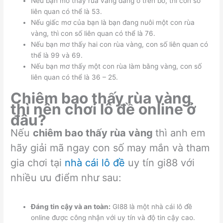
Nếu bạn mơ thấy rùa vàng đang ở trên bờ, thì con số
liên quan có thể là 53.
Nếu giấc mơ của bạn là bạn đang nuôi một con rùa
vàng, thì con số liên quan có thể là 76.
Nếu bạn mơ thấy hai con rùa vàng, con số liên quan có
thể là 99 và 69.
Nếu bạn mơ thấy một con rùa làm bằng vàng, con số
liên quan có thể là 36 – 25.
Chiêm bao thấy rùa vàng
thì nên chơi lô đề online ở
đâu?
Nếu
chiêm bao thấy rùa vàng
thì anh em
hãy giải mã ngay con số may mắn và tham
gia chơi tại
nhà cái lô đề
uy tín gi88 với
nhiều ưu điểm như sau:
Đáng tin cậy và an toàn:
GI88 là một nhà cái lô đề
online được công nhận với uy tín và độ tin cậy cao.