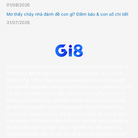
01/08/2026
Mơ thấy cháy nhà đánh đề con gì? Điềm báo & con số chi tiết
31/07/2026
Nằm trong dòng nhà cái cá cược trực tuyến 4.0 có nguồn gốc từ
Philippines,
Gi8
đã tập trung vào Uy Tín, Bảo Mật, An Toàn và
Chất Lượng. Với sự chấp thuận của Hiệp Hội Cá Cược Thế Giới,
Gi8 cam kết mang đến cho người chơi những trải nghiệm thú vị và
hấp dẫn. Với danh xưng là điểm đến giải trí hàng đầu ở Châu Á,
Gi8 tự hào sở hữu công nghệ tiên tiến để vận hành các trò chơi,
đồng thời hướng đến mục tiêu mang đến cho mọi khách hàng
những trải nghiệm độc đáo. Gi8 đã tự hào đứng đầu trong cuộc
cách mạng 4.0 bằng việc đảm bảo tính bảo mật cao, sự đa dạng
về sản phẩm, dịch vụ hoàn hảo và đặc biệt, tạo nên nhiều trải
nghiệm khác biệt. Đến với Gi8, bạn sẽ được trải nghiệm một thế