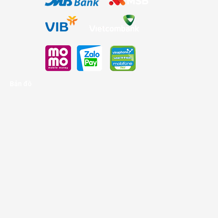
Bản đồ