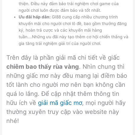
thiện. Điều này đảm bảo trải nghiệm chơi game của
người chơi luôn được đảm bảo và tốt nhất.
Ưu đãi hấp dẫn:
GI88 cung cấp nhiều chương trình
khuyến mãi cho người chơi lô đề, bao gồm thưởng đăng
ký, hoàn trả cược và các khuyến mãi hàng
tuần….Những ưu đãi này tạo thêm cơ hội chiến thắng và
gia tăng trải nghiệm giải trí của người chơi.
Trên đây là phần giải mã chi tiết về giấc
chiêm bao thấy rùa vàng
. Nhìn chung thì
những giấc mơ này đều mang lại điềm báo
tốt lành cho người mơ nên bạn không cần
quá lo lắng. Để cập nhật thêm thông tin
hữu ích về
giải mã giấc mơ
, mọi người hãy
thường xuyên truy cập vào website này
nhé!