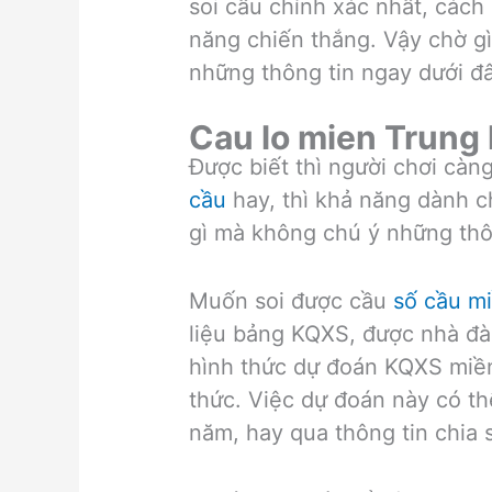
soi cầu chính xác nhất, cách
năng chiến thắng. Vậy chờ g
những thông tin ngay dưới đ
Cau lo mien Trung l
Được biết thì người chơi cà
cầu
hay, thì khả năng dành c
gì mà không chú ý những thô
Muốn soi được cầu
số cầu m
liệu bảng KQXS, được nhà đà
hình thức dự đoán KQXS miền
thức. Việc dự đoán này có t
năm, hay qua thông tin chia 