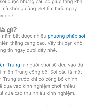
 soi được những cầu số giúp tăng khả
ì mà không cùng Gi8 tìm hiểu ngay
ây nhé.
à gì?
ng nắm bắt được nhiều
phương pháp soi
hiến thắng càng cao. Vậy thì bạn chờ
ng tin ngay dưới đây nhé.
iền Trung
là người chơi sẽ dựa vào dữ
i miền Trung công bố. Soi cầu là một
 Trung trước khi có công bố chính
hể dựa vào kinh nghiệm chơi nhiều
sẻ của cao thủ nhiều kinh nghiệm.