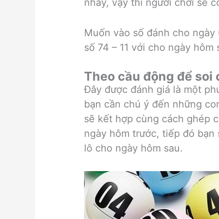
nháy, vậy thì người chơi sẽ có
Muốn vào số đánh cho ngày 
số 74 – 11 với cho ngày hôm
Theo cầu động để soi
Đây được đánh giá là một ph
bạn cần chú ý đến những con 
sẽ kết hợp cùng cách ghép co
ngày hôm trước, tiếp đó bạn
lô cho ngày hôm sau.