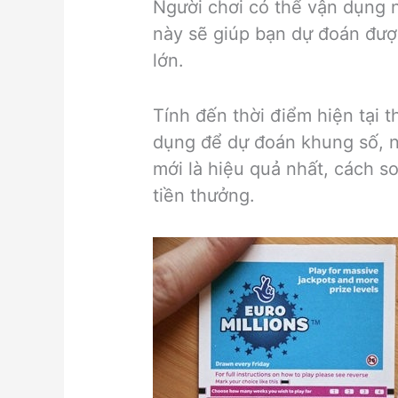
Người chơi có thể vận dụng n
này sẽ giúp bạn dự đoán đượ
lớn.
Tính đến thời điểm hiện tại 
dụng để dự đoán khung số, 
mới là hiệu quả nhất, cách s
tiền thưởng.