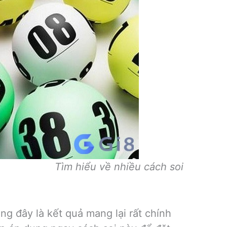
 nhiều cách soi
ng đây là kết quả mang lại rất chính