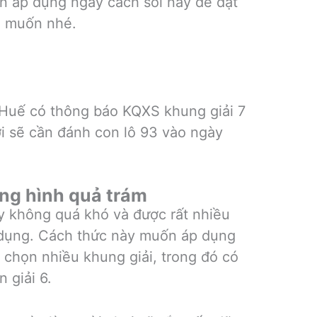
ên áp dụng ngay cách soi này để đặt
g muốn nhé.
 Huế có thông báo KQXS khung giải 7
i sẽ cần đánh con lô 93 vào ngày
ng hình quả trám
y không quá khó và được rất nhiều
 dụng. Cách thức này muốn áp dụng
a chọn nhiều khung giải, trong đó có
n giải 6.