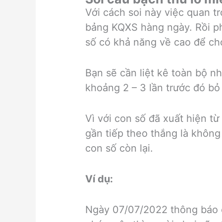
Với cách soi này việc quan tr
bảng KQXS hàng ngày. Rồi ph
số có khả năng về cao để c
Bạn sẽ cần liệt kê toàn bộ n
khoảng 2 – 3 lần trước đó bỏ
Vì với con số đã xuất hiện t
gần tiếp theo thắng là khôn
con số còn lại.
Ví dụ:
Ngày 07/07/2022 thông báo đà