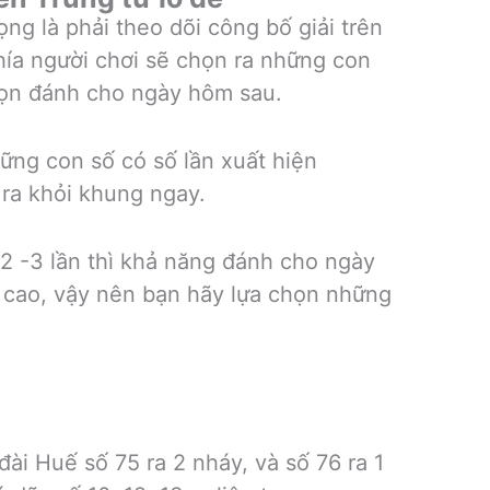
ọng là phải theo dõi công bố giải trên
ía người chơi sẽ chọn ra những con
họn đánh cho ngày hôm sau.
hững con số có số lần xuất hiện
 ra khỏi khung ngay.
ừ 2 -3 lần thì khả năng đánh cho ngày
g cao, vậy nên bạn hãy lựa chọn những
i Huế số 75 ra 2 nháy, và số 76 ra 1