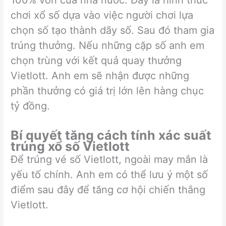
chơi xổ số dựa vào việc người chơi lựa
chọn số tạo thành dãy số. Sau đó tham gia
trúng thưởng. Nếu những cặp số anh em
chọn trùng với kết quả quay thưởng
Vietlott. Anh em sẽ nhận được những
phần thưởng có giá trị lớn lên hàng chục
tỷ đồng.
Bí quyết tăng cách tính xác suất
trúng xổ số Vietlott
Để trúng vé số Vietlott, ngoài may mắn là
yếu tố chính. Anh em có thể lưu ý một số
điểm sau đây để tăng cơ hội chiến thắng
Vietlott.