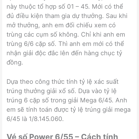
này thuộc tổ hợp số 01 – 45. Mới có thể
đủ điều kiện tham gia dự thưởng. Sau khi
mở thưởng, anh em đối chiếu xem có
trùng các cụm số không. Chỉ khi anh em
trùng 6/6 cặp số. Thì anh em mới có thể
nhận giải độc đắc lên đến hàng chục tỷ
đồng.
Dựa theo công thức tính tỷ lệ xác suất
trúng thưởng giải xổ số. Dựa vào tỷ lệ
trúng 6 cặp số trong giải Mega 6/45. Anh
em sẽ tính toán được tỷ lệ trúng giải mega
6/45 là 1/8.145.060.
Vé số Power 6/55 – Cách tính