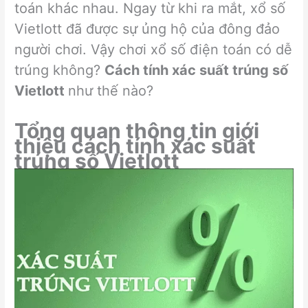
toán khác nhau. Ngay từ khi ra mắt, xổ số
Vietlott đã được sự ủng hộ của đông đảo
người chơi. Vậy chơi xổ số điện toán có dễ
trúng không?
Cách tính xác suất trúng số
Vietlott
như thế nào?
Tổng quan thông tin giới
thiệu cách tính xác suất
trúng số Vietlott