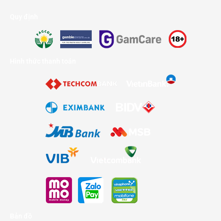
Quy định
Hình thức thanh toán
Bản đồ