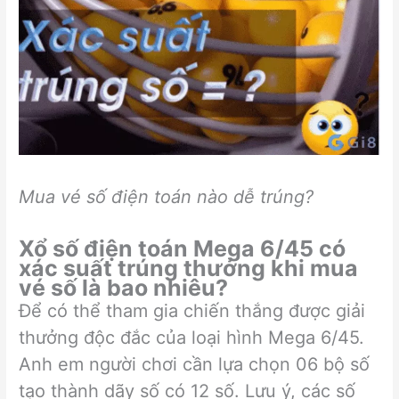
Mua vé số điện toán nào dễ trúng?
Xổ số điện toán Mega 6/45 có
xác suất trúng thưởng khi mua
vé số là bao nhiêu?
Để có thể tham gia chiến thắng được giải
thưởng độc đắc của loại hình Mega 6/45.
Anh em người chơi cần lựa chọn 06 bộ số
tạo thành dãy số có 12 số. Lưu ý, các số