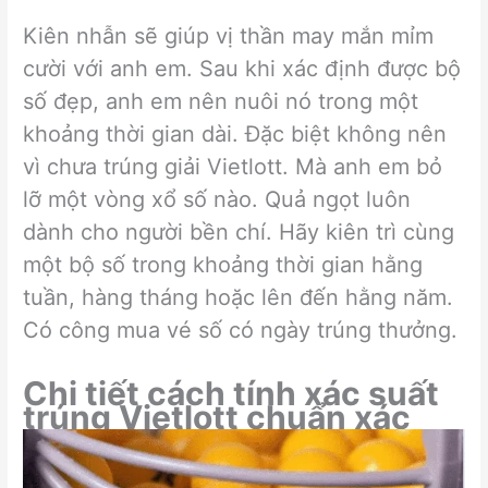
Kiên nhẫn sẽ giúp vị thần may mắn mỉm
cười với anh em. Sau khi xác định được bộ
số đẹp, anh em nên nuôi nó trong một
khoảng thời gian dài. Đặc biệt không nên
vì chưa trúng giải Vietlott. Mà anh em bỏ
lỡ một vòng xổ số nào. Quả ngọt luôn
dành cho người bền chí. Hãy kiên trì cùng
một bộ số trong khoảng thời gian hằng
tuần, hàng tháng hoặc lên đến hằng năm.
Có công mua vé số có ngày trúng thưởng.
Chi tiết cách tính xác suất
trúng Vietlott chuẩn xác