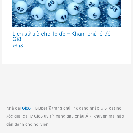
Lịch sử trò chơi lô đề – Khám phá lô đề
Gi8
Xổ số
Nhà cái
Gi88
- Gi8bet 🎖️ trang chủ link đăng nhập Gi8, casino,
xóc đĩa, đại lý Gi88 uy tín hàng đầu châu Á ⭐ khuyến mãi hấp
dẫn dành cho hội viên