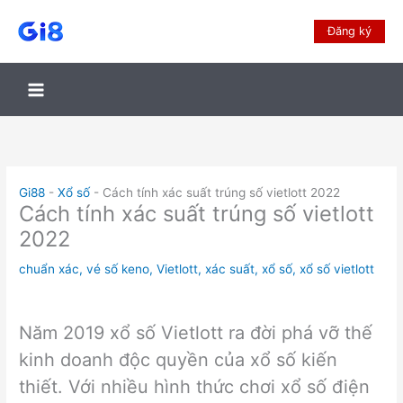
Đăng ký
Gi88
-
Xổ số
-
Cách tính xác suất trúng số vietlott 2022
Cách tính xác suất trúng số vietlott
2022
chuẩn xác
,
vé số keno
,
Vietlott
,
xác suất
,
xổ số
,
xổ số vietlott
Năm 2019 xổ số Vietlott ra đời phá vỡ thế
kinh doanh độc quyền của xổ số kiến
thiết. Với nhiều hình thức chơi xổ số điện