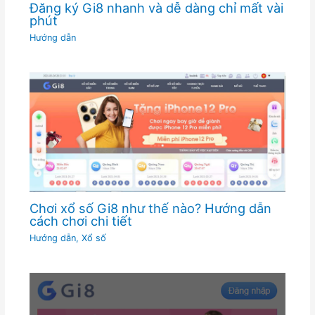
Đăng ký Gi8 nhanh và dễ dàng chỉ mất vài
phút
Hướng dẫn
Chơi xổ số Gi8 như thế nào? Hướng dẫn
cách chơi chi tiết
Hướng dẫn
,
Xổ số