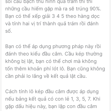
soi cầu bạch thủ hình quả trám thì thì
những cầu hiếm gặp mà ra sẽ trúng 90%.
Bạn có thể xếp giải 3 4 5 theo hàng dọc
và tính hai vị trí thành quả trám rồi đánh
số.
Bạn có thể áp dụng phương pháp này rồi
đánh theo kiểu đầu câm. Cầu kép thường
không bị lật, bạn có thể chơi mà không
tốn thêm khoản phí lót lô. Bạn cũng không
cần phải lo lắng về kết quả lật cầu.
Cách tính lô kép đầu câm được áp dụng
nếu bảng kết quả có con lẻ 1, 3, 5, 7. Khi
gặp dấu hiệu này, bạn lặp con đầu câm