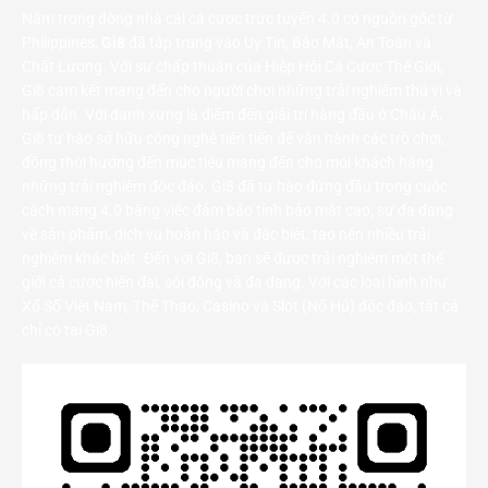
Nằm trong dòng nhà cái cá cược trực tuyến 4.0 có nguồn gốc từ
Philippines,
Gi8
đã tập trung vào Uy Tín, Bảo Mật, An Toàn và
Chất Lượng. Với sự chấp thuận của Hiệp Hội Cá Cược Thế Giới,
Gi8 cam kết mang đến cho người chơi những trải nghiệm thú vị và
hấp dẫn. Với danh xưng là điểm đến giải trí hàng đầu ở Châu Á,
Gi8 tự hào sở hữu công nghệ tiên tiến để vận hành các trò chơi,
đồng thời hướng đến mục tiêu mang đến cho mọi khách hàng
những trải nghiệm độc đáo. Gi8 đã tự hào đứng đầu trong cuộc
cách mạng 4.0 bằng việc đảm bảo tính bảo mật cao, sự đa dạng
về sản phẩm, dịch vụ hoàn hảo và đặc biệt, tạo nên nhiều trải
nghiệm khác biệt. Đến với Gi8, bạn sẽ được trải nghiệm một thế
giới cá cược hiện đại, sôi động và đa dạng. Với các loại hình như
Xổ Số Việt Nam, Thể Thao, Casino và Slot (Nổ Hủ) độc đáo, tất cả
chỉ có tại Gi8.