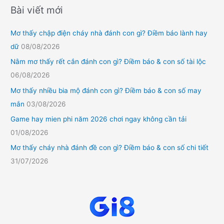
Bài viết mới
Mơ thấy chập điện cháy nhà đánh con gì? Điềm báo lành hay
dữ
08/08/2026
Nằm mơ thấy rết cắn đánh con gì? Điềm báo & con số tài lộc
06/08/2026
Mơ thấy nhiều bia mộ đánh con gì? Điềm báo & con số may
mắn
03/08/2026
Game hay mien phi năm 2026 chơi ngay không cần tải
01/08/2026
Mơ thấy cháy nhà đánh đề con gì? Điềm báo & con số chi tiết
31/07/2026