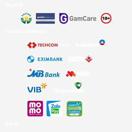
Quy định
Hình thức thanh toán
Bản đồ