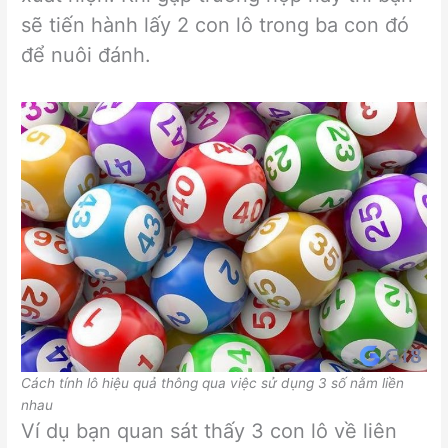
sẽ tiến hành lấy 2 con lô trong ba con đó
để nuôi đánh.
Cách tính lô hiệu quả thông qua việc sử dụng 3 số nằm liền
nhau
Ví dụ bạn quan sát thấy 3 con lô về liên