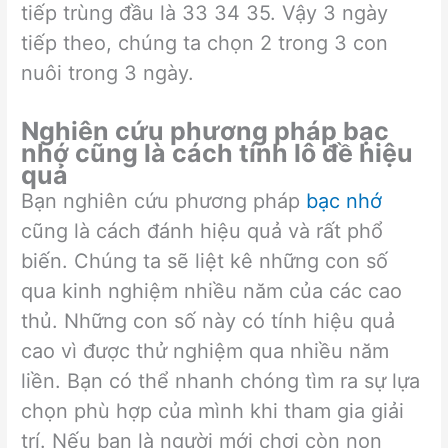
tiếp trùng đầu là 33 34 35. Vậy 3 ngày
tiếp theo, chúng ta chọn 2 trong 3 con
nuôi trong 3 ngày.
Nghiên cứu phương pháp bạc
nhớ cũng là cách tính lô đề hiệu
quả
Bạn nghiên cứu phương pháp
bạc nhớ
cũng là cách đánh hiệu quả và rất phổ
biến. Chúng ta sẽ liệt kê những con số
qua kinh nghiệm nhiều năm của các cao
thủ. Những con số này có tính hiệu quả
cao vì được thử nghiệm qua nhiều năm
liền. Bạn có thể nhanh chóng tìm ra sự lựa
chọn phù hợp của mình khi tham gia giải
trí. Nếu bạn là người mới chơi còn non