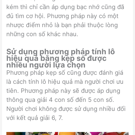
kém thì chỉ cần áp dụng bạc nhớ cũng đã
đủ tìm cơ hội. Phương pháp này có một
nhược điểm nhỏ là bạn phải thuộc lòng
những con số khác nhau.
Sử dụng phương pháp tính lô
hiệu quả bằng kẹp số được
nhiều người lựa chọn
Phương pháp kẹp số cũng được đánh giá
là cách tính lô hiệu quả mà người chơi ưu
tiên. Phương pháp này sẽ được áp dụng
thông qua giải 4 con số đến 5 con số.
Người chơi không được sử dụng nhiều đối
với kết quả giải 6, 7.