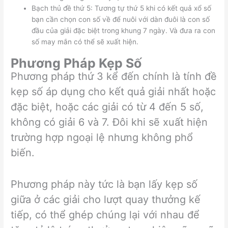
Bạch thủ đề thứ 5: Tương tự thứ 5 khi có kết quả xổ số
bạn cần chọn con số về để nuôi với dàn đuôi là con số
đầu của giải đặc biệt trong khung 7 ngày. Và đưa ra con
số may mắn có thể sẽ xuất hiện.
Phương Pháp Kẹp Số
Phương pháp thứ 3 kể đến chính là tính đề
kẹp số áp dụng cho kết quả giải nhất hoặc
đặc biệt, hoặc các giải có từ 4 đến 5 số,
không có giải 6 và 7. Đôi khi sẽ xuất hiện
trường hợp ngoại lệ nhưng không phổ
biến.
Phương pháp này tức là bạn lấy kẹp số
giữa ở các giải cho lượt quay thưởng kế
tiếp, có thể ghép chúng lại với nhau để