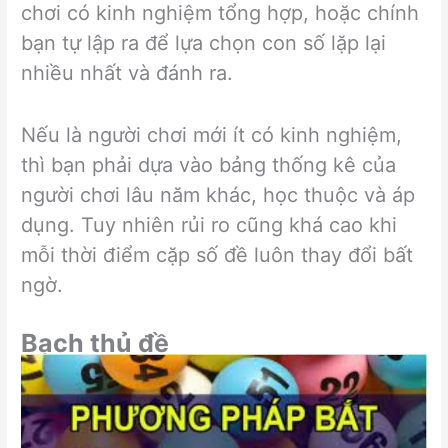
chơi có kinh nghiệm tổng hợp, hoặc chính
bạn tự lập ra để lựa chọn con số lặp lại
nhiều nhất và đánh ra.
Nếu là người chơi mới ít có kinh nghiệm,
thì bạn phải dựa vào bảng thống kê của
người chơi lâu năm khác, học thuộc và áp
dụng. Tuy nhiên rủi ro cũng khá cao khi
mỗi thời điểm cặp số đề luôn thay đổi bất
ngờ.
Bạch thủ đề