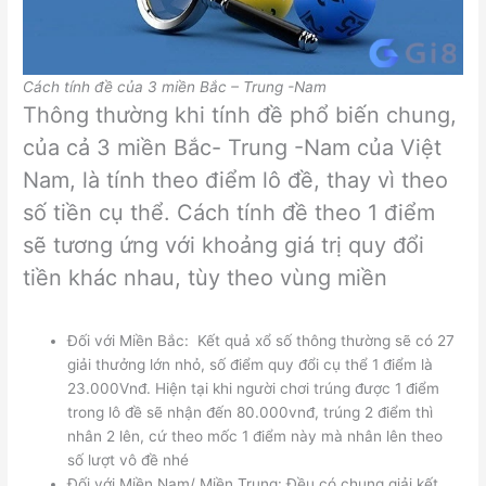
Cách tính đề của 3 miền Bắc – Trung -Nam
Thông thường khi tính đề phổ biến chung,
của cả 3 miền Bắc- Trung -Nam của Việt
Nam, là tính theo điểm lô đề, thay vì theo
số tiền cụ thể. Cách tính đề theo 1 điểm
sẽ tương ứng với khoảng giá trị quy đổi
tiền khác nhau, tùy theo vùng miền
Đối với Miền Bắc: Kết quả xổ số thông thường sẽ có 27
giải thưởng lớn nhỏ, số điểm quy đổi cụ thể 1 điểm là
23.000Vnđ. Hiện tại khi người chơi trúng được 1 điểm
trong lô đề sẽ nhận đến 80.000vnđ, trúng 2 điểm thì
nhân 2 lên, cứ theo mốc 1 điểm này mà nhân lên theo
số lượt vô đề nhé
Đối với Miền Nam/ Miền Trung: Đều có chung giải kết