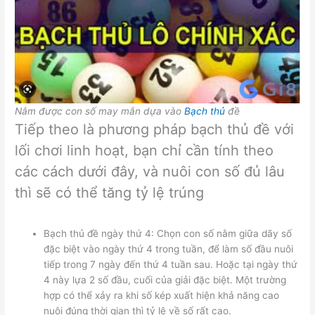
Nắm được con số may mắn dựa vào
Bạch thủ
đề
Tiếp theo là phương pháp bạch thủ đề với
lối chơi linh hoạt, bạn chỉ cần tính theo
các cách dưới đây, và nuôi con số đủ lâu
thì sẽ có thể tăng tỷ lệ trúng
Bạch thủ đề ngày thứ 4: Chọn con số nằm giữa dãy số
đặc biệt vào ngày thứ 4 trong tuần, để làm số đầu nuôi
tiếp trong 7 ngày đến thứ 4 tuần sau. Hoặc tại ngày thứ
4 này lựa 2 số đầu, cuối của giải đặc biệt. Một trường
hợp có thể xảy ra khi số kép xuất hiện khả năng cao
nuôi đúng thời gian thì tỷ lệ về số rất cao.