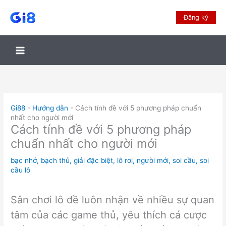
Đăng ký
Gi88
-
Hướng dẫn
-
Cách tính đề với 5 phương pháp chuẩn
nhất cho người mới
Cách tính đề với 5 phương pháp
chuẩn nhất cho người mới
bạc nhớ
,
bạch thủ
,
giải đặc biệt
,
lô rơi
,
người mới
,
soi cầu
,
soi
cầu lô
Sân chơi lô đề luôn nhận về nhiều sự quan
tâm của các game thủ, yêu thích cá cược