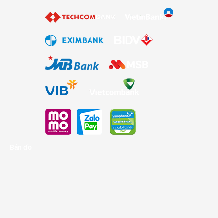
Bản đồ