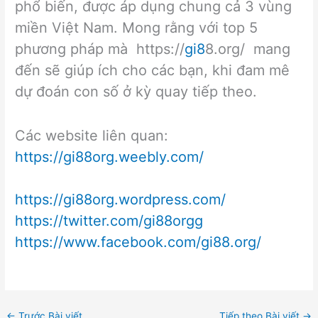
phổ biến, được áp dụng chung cả 3 vùng
miền Việt Nam. Mong rằng với top 5
phương pháp mà https://
gi8
8.org/ mang
đến sẽ giúp ích cho các bạn, khi đam mê
dự đoán con số ở kỳ quay tiếp theo.
Các website liên quan:
https://gi88org.weebly.com/
https://gi88org.wordpress.com/
https://twitter.com/gi88orgg
https://www.facebook.com/gi88.org/
←
Trước Bài viết
Tiếp theo Bài viết
→