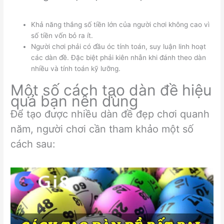
Khả năng thắng số tiền lớn của người chơi không cao vì
số tiền vốn bỏ ra ít.
Người chơi phải có đầu óc tính toán, suy luận linh hoạt
các dàn đề. Đặc biệt phải kiên nhẫn khi đánh theo dàn
nhiều và tính toán kỹ lưỡng.
Một số cách tạo dàn đề hiệu
quả bạn nên dùng
Để tạo được nhiều dàn đề đẹp chơi quanh
năm, người chơi cần tham khảo một số
cách sau: