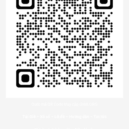
Quét mã QR Code truy cập GI88.ORG
Tải Gi8
–
Xổ số
–
Lô đề
–
Hướng dẫn
–
Tin tức