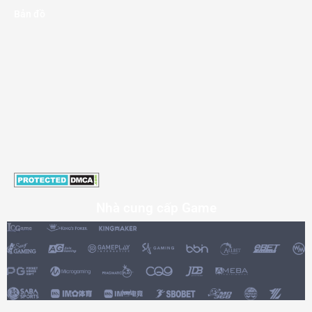
Bản đồ
Nhà cung cấp Game