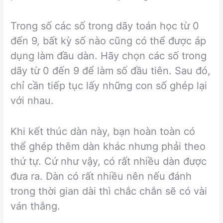
Trong số các số trong dãy toán học từ 0
đến 9, bất kỳ số nào cũng có thể được áp
dụng làm đầu dàn. Hãy chọn các số trong
dãy từ 0 đến 9 để làm số đầu tiên. Sau đó,
chỉ cần tiếp tục lấy những con số ghép lại
với nhau.
Khi kết thúc dàn này, bạn hoàn toàn có
thể ghép thêm dàn khác nhưng phải theo
thứ tự. Cứ như vậy, có rất nhiều dàn được
đưa ra. Dàn có rất nhiều nên nếu đánh
trong thời gian dài thì chắc chắn sẽ có vài
ván thắng.