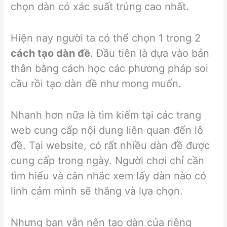
chọn dàn có xác suất trúng cao nhất.
Hiện nay người ta có thể chọn 1 trong 2
cách tạo dàn đề
. Đầu tiên là dựa vào bản
thân bằng cách học các phương pháp soi
cầu rồi tạo dàn đề như mong muốn.
Nhanh hơn nữa là tìm kiếm tại các trang
web cung cấp nội dung liên quan đến lô
đề. Tại website, có rất nhiều dàn đề được
cung cấp trong ngày. Người chơi chỉ cần
tìm hiểu và cân nhắc xem lấy dàn nào có
linh cảm mình sẽ thắng và lựa chọn.
Nhưng bạn vẫn nên tạo dàn của riêng