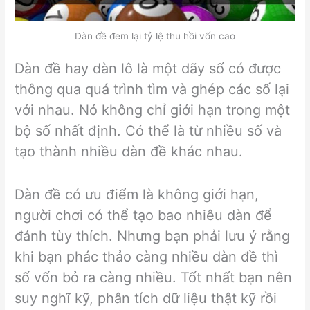
Dàn đề đem lại tỷ lệ thu hồi vốn cao
Dàn đề hay dàn lô là một dãy số có được
thông qua quá trình tìm và ghép các số lại
với nhau. Nó không chỉ giới hạn trong một
bộ số nhất định. Có thể là từ nhiều số và
tạo thành nhiều dàn đề khác nhau.
Dàn đề có ưu điểm là không giới hạn,
người chơi có thể tạo bao nhiêu dàn để
đánh tùy thích. Nhưng bạn phải lưu ý rằng
khi bạn phác thảo càng nhiều dàn đề thì
số vốn bỏ ra càng nhiều. Tốt nhất bạn nên
suy nghĩ kỹ, phân tích dữ liệu thật kỹ rồi