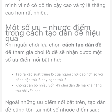
mình vì nó có độ tin cậy cao và tỷ lệ thắng
cao hơn rất nhiều.
Một số ưu – nhược điểm
trong cách tạo dàn đề hiệu
quả
Khi người chơi lựa chọn
cách tạo dàn đề
để tham gia chơi lô đề sẽ nhận được một
số ưu điểm nổi bật như:
Tạo ra xác suất trúng lô của người chơi cao hơn so với
đánh độc thủ lô hay bạch thủ lô.
Không cần bỏ nhiều vốn khi chơi dàn đề mà khả năng
thu hồi vốn cao.
Ngoài những ưu điểm nổi bật trên, tạo dàn
đề cũng tồn tại một số nhược điểm sau: