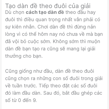
Tạo dàn đề theo đuôi của giải
Dù chọn
cách tạo dàn đề
theo đầu hay
đuôi thì điều quan trọng nhất vẫn phải có
sự kiên nhẫn. Chơi dàn đề thì đừng nản
lòng vì có thể hôm nay nó chưa về mà bạn
đã vội bỏ cuộc sớm. Không sớm thì muộn
dàn đề bạn tạo ra cũng sẽ mang lại giải
thưởng cho bạn.
Cũng giống như đầu, dàn đề theo đuôi
cũng chọn ra những con số đuôi trong giải
về tuần trước. Tiếp theo đặt các số đuôi
đó làm đầu dàn. Sau đó, bắt đầu ghép các
số từ 0 đến 9.