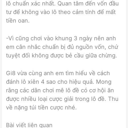
lô chuẩn xác nhất. Quan tâm đến vốn đầu
tư để không vào lô theo cảm tính để mất
tiền oan.
-Vì cũng chơi vào khung 3 ngày nên anh
em cân nhắc chuẩn bị đủ nguồn vốn, chứ
tuyệt đối không được bẻ cầu giữa chừng.
Gi8 vừa cùng anh em tìm hiểu về cách
đánh lô xiên 4 sao cho hiệu quả. Mong
rằng các dân chơi mê lô đề có cơ hội ăn
được nhiều loại cược giải trong lô đề. Thu
về nặng túi tiền cược nhé.
Bài viết liên quan