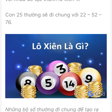
Con 25 thường sẽ đi chung với 22 – 52 –
76.
Những bộ số thường đi chung để tạo ra