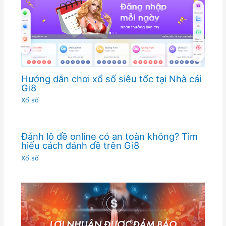
Hướng dẫn chơi xổ số siêu tốc tại Nhà cái
Gi8
Xổ số
Đánh lô đề online có an toàn không? Tìm
hiểu cách đánh đề trên Gi8
Xổ số