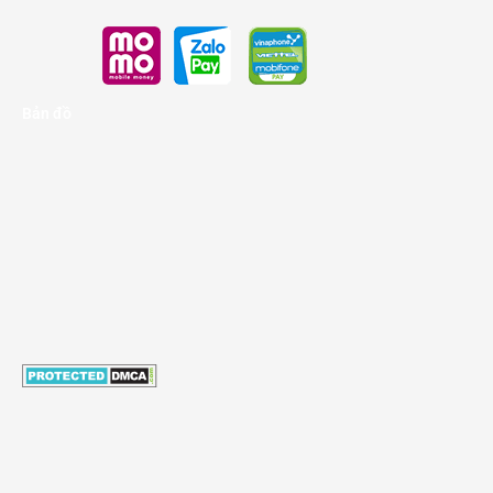
Bản đồ
Nhà cung cấp Game