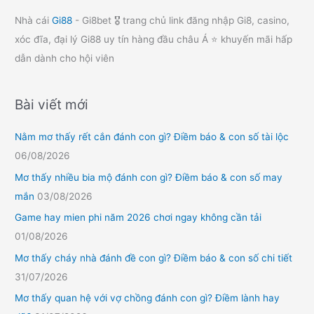
Nhà cái
Gi88
- Gi8bet 🎖️ trang chủ link đăng nhập Gi8, casino,
xóc đĩa, đại lý Gi88 uy tín hàng đầu châu Á ⭐ khuyến mãi hấp
dẫn dành cho hội viên
Bài viết mới
Nằm mơ thấy rết cắn đánh con gì? Điềm báo & con số tài lộc
06/08/2026
Mơ thấy nhiều bia mộ đánh con gì? Điềm báo & con số may
mắn
03/08/2026
Game hay mien phi năm 2026 chơi ngay không cần tải
01/08/2026
Mơ thấy cháy nhà đánh đề con gì? Điềm báo & con số chi tiết
31/07/2026
Mơ thấy quan hệ với vợ chồng đánh con gì? Điềm lành hay