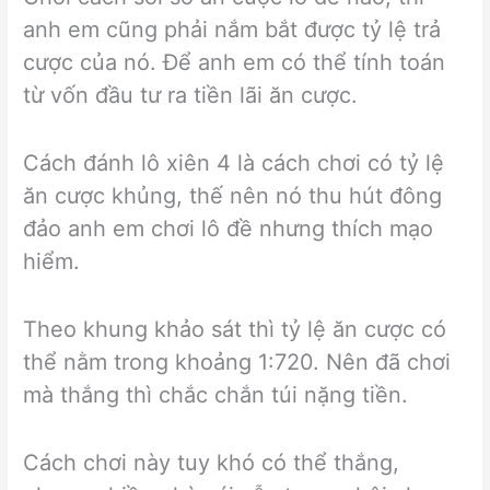
anh em cũng phải nắm bắt được tỷ lệ trả
cược của nó. Để anh em có thể tính toán
từ vốn đầu tư ra tiền lãi ăn cược.
Cách đánh lô xiên 4 là cách chơi có tỷ lệ
ăn cược khủng, thế nên nó thu hút đông
đảo anh em chơi lô đề nhưng thích mạo
hiểm.
Theo khung khảo sát thì tỷ lệ ăn cược có
thể nằm trong khoảng 1:720. Nên đã chơi
mà thắng thì chắc chắn túi nặng tiền.
Cách chơi này tuy khó có thể thắng,