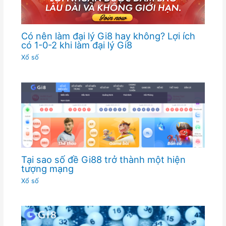
Có nên làm đại lý Gi8 hay không? Lợi ích
có 1-0-2 khi làm đại lý Gi8
Xổ số
Tại sao số đề Gi88 trở thành một hiện
tượng mạng
Xổ số