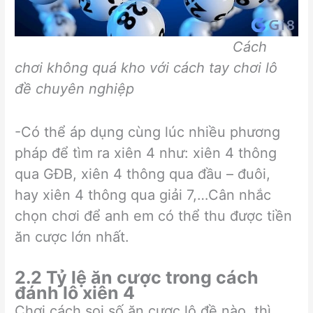
Cách
chơi không quá kho với cách tay chơi lô
đề chuyên nghiệp
-Có thể áp dụng cùng lúc nhiều phương
pháp để tìm ra xiên 4 như: xiên 4 thông
qua GĐB, xiên 4 thông qua đầu – đuôi,
hay xiên 4 thông qua giải 7,…Cân nhắc
chọn chơi để anh em có thể thu được tiền
ăn cược lớn nhất.
2.2 Tỷ lệ ăn cược trong cách
đánh lô xiên 4
Chơi cách soi số ăn cược lô đề nào, thì