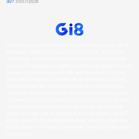
dữ?
31/07/2026
Nằm trong dòng nhà cái cá cược trực tuyến 4.0 có nguồn gốc từ
Philippines,
Gi8
đã tập trung vào Uy Tín, Bảo Mật, An Toàn và
Chất Lượng. Với sự chấp thuận của Hiệp Hội Cá Cược Thế Giới,
Gi8 cam kết mang đến cho người chơi những trải nghiệm thú vị và
hấp dẫn. Với danh xưng là điểm đến giải trí hàng đầu ở Châu Á,
Gi8 tự hào sở hữu công nghệ tiên tiến để vận hành các trò chơi,
đồng thời hướng đến mục tiêu mang đến cho mọi khách hàng
những trải nghiệm độc đáo. Gi8 đã tự hào đứng đầu trong cuộc
cách mạng 4.0 bằng việc đảm bảo tính bảo mật cao, sự đa dạng
về sản phẩm, dịch vụ hoàn hảo và đặc biệt, tạo nên nhiều trải
nghiệm khác biệt. Đến với Gi8, bạn sẽ được trải nghiệm một thế
giới cá cược hiện đại, sôi động và đa dạng. Với các loại hình như
Xổ Số Việt Nam, Thể Thao, Casino và Slot (Nổ Hủ) độc đáo, tất cả
chỉ có tại Gi8.