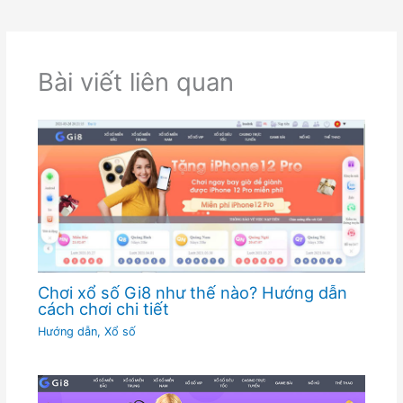
Bài viết liên quan
Chơi xổ số Gi8 như thế nào? Hướng dẫn
cách chơi chi tiết
Hướng dẫn
,
Xổ số