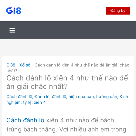
Đăng ký
Gi88
-
Xổ số
-
Cách đánh lô xiên 4 như thế nào để ăn giải chắc
nhất?
Cách đánh lô xiên 4 như thế nào để
ăn giải chắc nhất?
Cách đánh lô
,
Đánh lô
,
đánh lô
,
hiệu quả cao
,
hướng dẫn
,
Kinh
nghiệm
,
tỷ lệ
,
xiên 4
Cách đánh lô
xiên 4 như nào để bách
trúng bách thắng. Với nhiều anh em trong