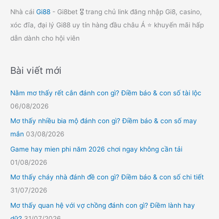
Nhà cái
Gi88
- Gi8bet 🎖️ trang chủ link đăng nhập Gi8, casino,
xóc đĩa, đại lý Gi88 uy tín hàng đầu châu Á ⭐ khuyến mãi hấp
dẫn dành cho hội viên
Bài viết mới
Nằm mơ thấy rết cắn đánh con gì? Điềm báo & con số tài lộc
06/08/2026
Mơ thấy nhiều bia mộ đánh con gì? Điềm báo & con số may
mắn
03/08/2026
Game hay mien phi năm 2026 chơi ngay không cần tải
01/08/2026
Mơ thấy cháy nhà đánh đề con gì? Điềm báo & con số chi tiết
31/07/2026
Mơ thấy quan hệ với vợ chồng đánh con gì? Điềm lành hay
dữ?
31/07/2026