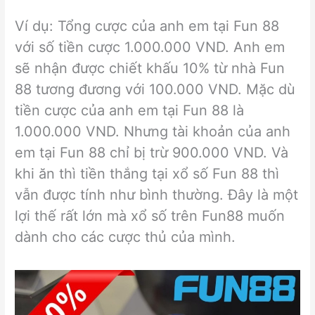
Ví dụ: Tổng cược của anh em tại Fun 88
với số tiền cược 1.000.000 VND. Anh em
sẽ nhận được chiết khấu 10% từ nhà Fun
88 tương đương với 100.000 VND. Mặc dù
tiền cược của anh em tại Fun 88 là
1.000.000 VND. Nhưng tài khoản của anh
em tại Fun 88 chỉ bị trừ 900.000 VND. Và
khi ăn thì tiền thắng tại xổ số Fun 88 thì
vẫn được tính như bình thường. Đây là một
lợi thế rất lớn mà xổ số trên Fun88 muốn
dành cho các cược thủ của mình.