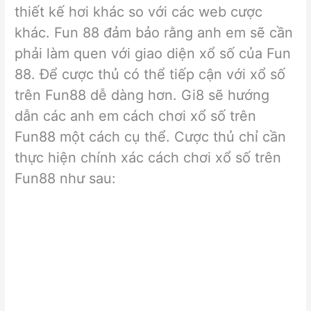
thiết kế hơi khác so với các web cược
khác. Fun 88 đảm bảo rằng anh em sẽ cần
phải làm quen với giao diện xổ số của Fun
88. Để cược thủ có thể tiếp cận với xổ số
trên Fun88 dễ dàng hơn. Gi8 sẽ hướng
dẫn các anh em cách chơi xổ số trên
Fun88 một cách cụ thể. Cược thủ chỉ cần
thực hiện chính xác cách chơi xổ số trên
Fun88 như sau: