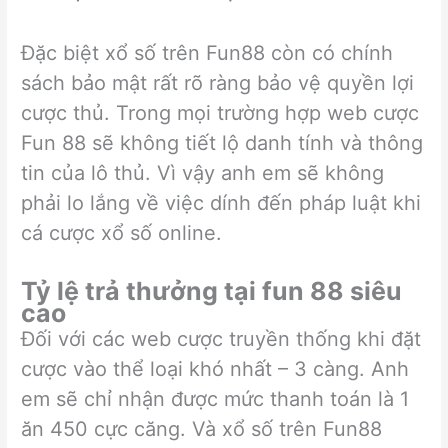
Đặc biệt xổ số trên Fun88 còn có chính
sách bảo mật rất rõ ràng bảo vệ quyền lợi
cược thủ. Trong mọi trường hợp web cược
Fun 88 sẽ không tiết lộ danh tính và thông
tin của lô thủ. Vì vậy anh em sẽ không
phải lo lắng về việc dính đến pháp luật khi
cá cược xổ số online.
Tỷ lệ trả thưởng tại fun 88 siêu
cao
Đối với các web cược truyền thống khi đặt
cược vào thể loại khó nhất – 3 càng. Anh
em sẽ chỉ nhận được mức thanh toán là 1
ăn 450 cực căng. Và xổ số trên Fun88