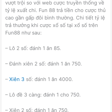
vượt trội so với web cược truyền thống về
tỷ lệ xuất chi. Fun 88 trả tiền cho cược thủ
cao gần gấp đôi bình thường. Chi tiết tỷ lệ
trả thưởng khi cược xổ số tại xổ số trên
Fun88 như sau:
– Lô 2 số: đánh 1 ăn 85.
– Đánh xiên 2 số: đánh 1 ăn 750.
–
Xiên 3
số: đánh 1 ăn 4000.
– Lô đề 3 càng: đánh 1 cho 750.
– Xiên 2 số: đánh 1 ăn 750.