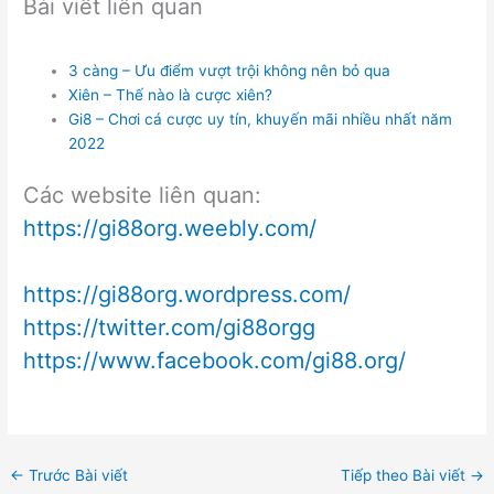
Bài viết liên quan
3 càng – Ưu điểm vượt trội không nên bỏ qua
Xiên – Thế nào là cược xiên?
Gi8 – Chơi cá cược uy tín, khuyến mãi nhiều nhất năm
2022
Các website liên quan:
https://gi88org.weebly.com/
https://gi88org.wordpress.com/
https://twitter.com/gi88orgg
https://www.facebook.com/gi88.org/
←
Trước Bài viết
Tiếp theo Bài viết
→