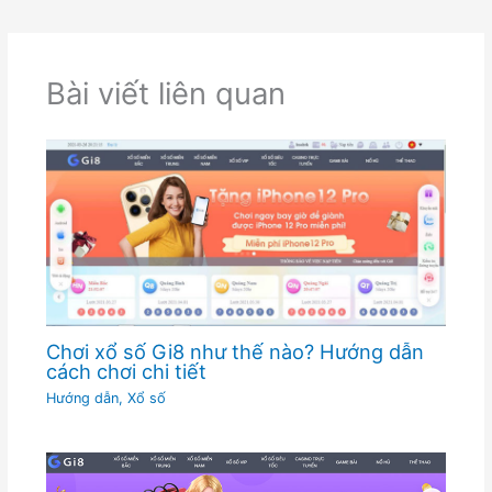
Bài viết liên quan
Chơi xổ số Gi8 như thế nào? Hướng dẫn
cách chơi chi tiết
Hướng dẫn
,
Xổ số