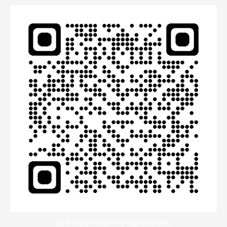
Quét mã QR Code truy cập GI88.ORG