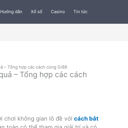
Hướng dẫn
Xổ số
Casino
Tin tức
quả – Tổng hợp các cách cùng Gi88
u quả – Tổng hợp các cách
 chơi không gian lô đề với
cách bắt
n toàn có thể tham gia giải trí và có