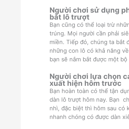
Người chơi sử dụng ph
bắt lô trượt
Bạn cũng có thể loại trừ nhữ
trúng. Mọi người cần phải si
miền. Tiếp đó, chúng ta bắt 
những con lô có khả năng về.
bạn sẽ nắm bắt được một bộ 
Người chơi lựa chọn c
xuất hiện hôm trước
Bạn hoàn toàn có thể tận dụ
dàn lô trượt hôm nay. Bạn ch
nhì, đặc biệt thì hôm sau c
nhanh chóng có được dàn xiê