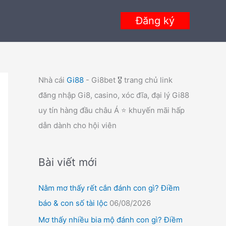
Đăng ký
Nhà cái
Gi88
- Gi8bet 🎖️ trang chủ link
đăng nhập Gi8, casino, xóc đĩa, đại lý Gi88
uy tín hàng đầu châu Á ⭐ khuyến mãi hấp
dẫn dành cho hội viên
Bài viết mới
Nằm mơ thấy rết cắn đánh con gì? Điềm
báo & con số tài lộc
06/08/2026
Mơ thấy nhiều bia mộ đánh con gì? Điềm