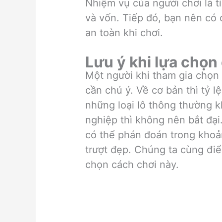
Nhiệm vụ của người chơi là t
và vốn. Tiếp đó, bạn nên có 
an toàn khi chơi.
Lưu ý khi lựa chọn
Một người khi tham gia chọn 
cần chú ý. Về cơ bản thì tỷ lệ
những loại lô thông thường 
nghiệp thì không nên bắt đại
có thể phán đoán trong khoản
trượt đẹp. Chúng ta cùng điể
chọn cách chơi này.