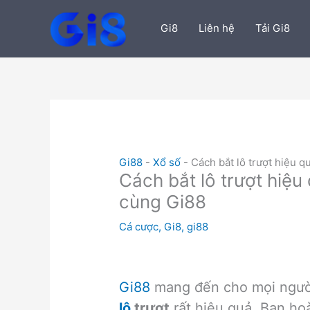
Gi8
Liên hệ
Tải Gi8
Gi88
-
Xổ số
-
Cách bắt lô trượt hiệu 
Cách bắt lô trượt hiệ
cùng Gi88
Cá cược
,
Gi8
,
gi88
Gi88
mang đến cho mọi người
lô
trượt
rất hiệu quả. Bạn hoà