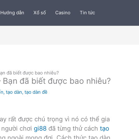
Hướng dẫn
Xổ số
Casino
Tin tức
Bạn đã biết được bao nhiêu?
– Bạn đã biết được bao nhiêu?
ến
,
tạo dàn
,
tạo dàn đề
y rất được chú trọng vì nó có thể gia
u người chơi
gi88
đã từng thử cách
tạo
ng ngoài mong đợi. Cách thức tạo dàn