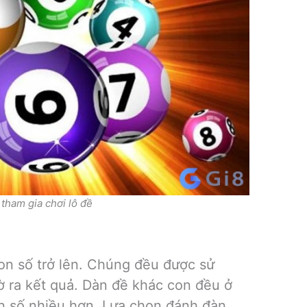
 tham gia chơi lô đề
con số trở lên. Chúng đều được sử
ờ ra kết quả. Dàn đề khác con đều ở
n số nhiều hơn. Lựa chọn đánh đàn