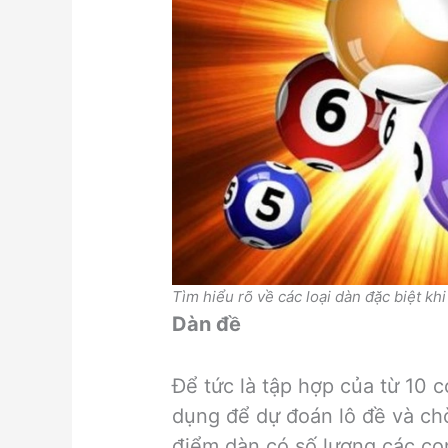
Tìm hiểu rõ về các loại dàn đặc biệt khi
Dàn đề
Để tức là tập hợp của từ 10 
dụng để dự đoán lô đề và ch
điểm dàn có số lượng các co