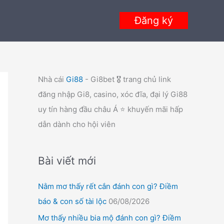
Đăng ký
Nhà cái
Gi88
- Gi8bet 🎖️ trang chủ link
đăng nhập Gi8, casino, xóc đĩa, đại lý Gi88
uy tín hàng đầu châu Á ⭐ khuyến mãi hấp
dẫn dành cho hội viên
Bài viết mới
Nằm mơ thấy rết cắn đánh con gì? Điềm
báo & con số tài lộc
06/08/2026
Mơ thấy nhiều bia mộ đánh con gì? Điềm