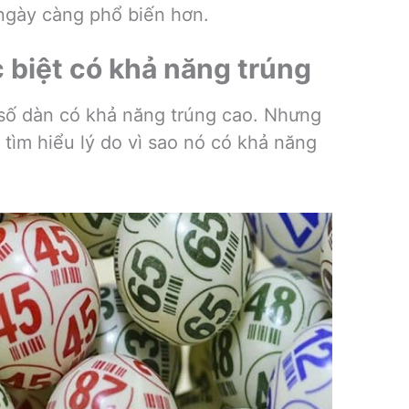
 ngày càng phổ biến hơn.
 biệt có khả năng trúng
số dàn có khả năng trúng cao. Nhưng
ể tìm hiểu lý do vì sao nó có khả năng