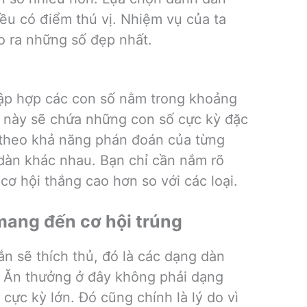
ều có điểm thú vị. Nhiệm vụ của ta
ạo ra những số đẹp nhất.
 tập hợp các con số nằm trong khoảng
 này sẽ chứa những con số cực kỳ đặc
y theo khả năng phán đoán của từng
 dàn khác nhau. Bạn chỉ cần nắm rõ
cơ hội thắng cao hơn so với các loại.
 mang đến cơ hội trúng
n sẽ thích thủ, đó là các dạng dàn
. Ăn thưởng ở đây không phải dạng
cực kỳ lớn. Đó cũng chính là lý do vì