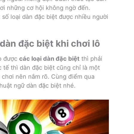
ơi những cơ hội không ngờ đến.
 số loại dàn đặc biệt được nhiều người
 dàn đặc biệt khi chơi lô
ạo được
các loại dàn đặc biệt
thì phải
 tế thì dàn đặc biệt cũng chỉ là một
i chơi nên nắm rõ. Cùng điểm qua
huật ngữ dàn đặc biệt nhé.