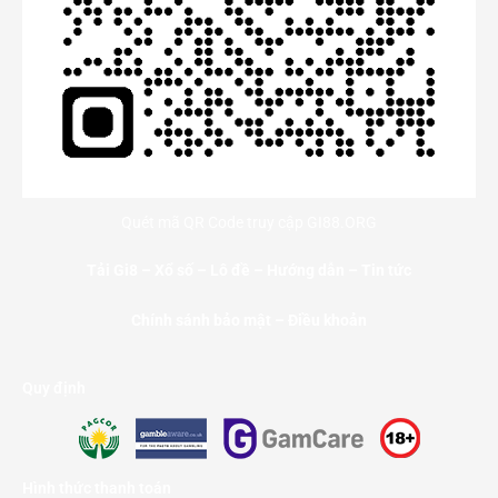
Quét mã QR Code truy cập GI88.ORG
Tải Gi8
–
Xổ số
–
Lô đề
–
Hướng dẫn
–
Tin tức
Chính sánh bảo mật – Điều khoản
Quy định
Hình thức thanh toán