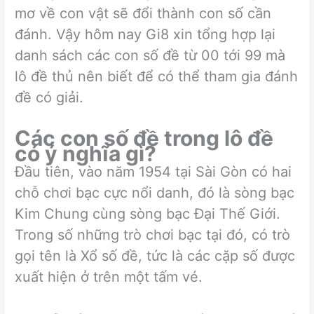
mơ về con vật sẽ đổi thành con số cần
đánh. Vậy hôm nay Gi8 xin tổng hợp lại
danh sách các con số đề từ 00 tới 99 mà
lô đề thủ nên biết để có thể tham gia đánh
đề có giải.
Các con số đề trong lô đề
có ý nghĩa gì?
Đầu tiên, vào năm 1954 tại Sài Gòn có hai
chỗ chơi bạc cực nổi danh, đó là sòng bạc
Kim Chung cùng sòng bạc Đại Thế Giới.
Trong số những trò chơi bạc tại đó, có trò
gọi tên là Xổ số đề, tức là các cặp số được
xuất hiện ở trên một tấm vé.