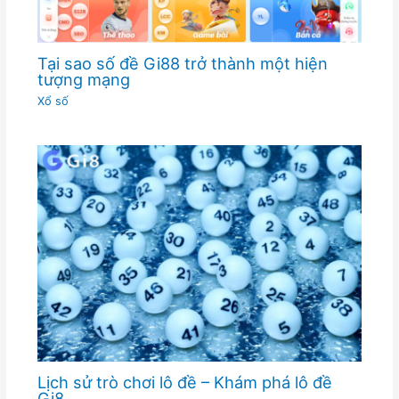
Tại sao số đề Gi88 trở thành một hiện
tượng mạng
Xổ số
Lịch sử trò chơi lô đề – Khám phá lô đề
Gi8