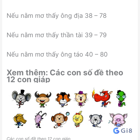
Nếu nằm mơ thấy ông địa 38 – 78
Nếu nằm mơ thấy thần tài 39 – 79
Nếu nằm mơ thấy ông táo 40 – 80
Xem thêm: Các con số đề theo
12 con giáp
Các con số đề theo 12 con giáp