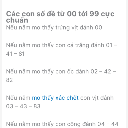
Các con số đề từ 00 tới 99 cực
chuẩn
Nếu nằm mơ thấy trứng vịt đánh 00
Nếu nằm mơ thấy con cá trắng đánh 01 –
41 – 81
Nếu nằm mơ thấy con ốc đánh 02 – 42 –
82
Nếu nằm
mơ thấy xác chết
con vịt đánh
03 – 43 – 83
Nếu nằm mơ thấy con công đánh 04 – 44