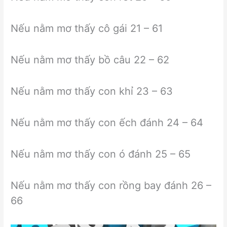
Nếu nằm mơ thấy cô gái 21 – 61
Nếu nằm mơ thấy bồ câu 22 – 62
Nếu nằm mơ thấy con khỉ 23 – 63
Nếu nằm mơ thấy con ếch đánh 24 – 64
Nếu nằm mơ thấy con ó đánh 25 – 65
Nếu nằm mơ thấy con rồng bay đánh 26 –
66