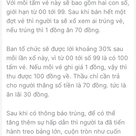
Với mỗi tấm vé này sẽ bao gồm hai con số,
giới hạn từ 00 tới 99. Sau khi bán hết một
đợt vé thì người ta sẽ xổ xem ai trúng vé,
nếu trúng thì 1 đồng ăn 70 đồng.
Ban tổ chức sẽ được lời khoảng 30% sau
mỗi lần xổ này, vì từ 00 tới số 99 là có 100
tấm vé. Nếu mỗi vé ghi giá 1 đồng, vậy thì
thu được 100 đồng về. Thầu chỉ cần trả
cho người thắng số tiền là 70 đồng. tức là
ăn lãi 30 đồng.
Sau khi có thông báo trúng, để có thể
tăng thêm sự hấp dẫn thì người ta đã tiến
hành treo bảng lớn, cuộn tròn như cuốn