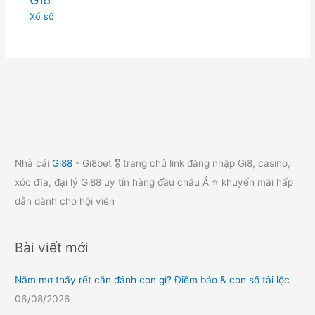
Xổ số
Nhà cái
Gi88
- Gi8bet 🎖️ trang chủ link đăng nhập Gi8, casino,
xóc đĩa, đại lý Gi88 uy tín hàng đầu châu Á ⭐ khuyến mãi hấp
dẫn dành cho hội viên
Bài viết mới
Nằm mơ thấy rết cắn đánh con gì? Điềm báo & con số tài lộc
06/08/2026