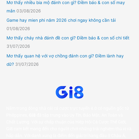
Mơ thấy nhiều bia mộ đánh con gì? Điềm báo & con số may
mắn
03/08/2026
Game hay mien phi năm 2026 chơi ngay không cần tải
01/08/2026
Mơ thấy cháy nhà đánh đề con gì? Điềm báo & con số chi tiết
31/07/2026
Mơ thấy quan hệ với vợ chồng đánh con gì? Điềm lành hay
dữ?
31/07/2026
Nằm trong dòng nhà cái cá cược trực tuyến 4.0 có nguồn gốc từ
Philippines,
Gi8
đã tập trung vào Uy Tín, Bảo Mật, An Toàn và
Chất Lượng. Với sự chấp thuận của Hiệp Hội Cá Cược Thế Giới,
Gi8 cam kết mang đến cho người chơi những trải nghiệm thú vị và
hấp dẫn. Với danh xưng là điểm đến giải trí hàng đầu ở Châu Á,