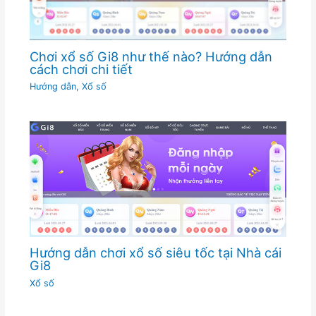
Chơi xổ số Gi8 như thế nào? Hướng dẫn
cách chơi chi tiết
Hướng dẫn
,
Xổ số
Hướng dẫn chơi xổ số siêu tốc tại Nhà cái
Gi8
Xổ số