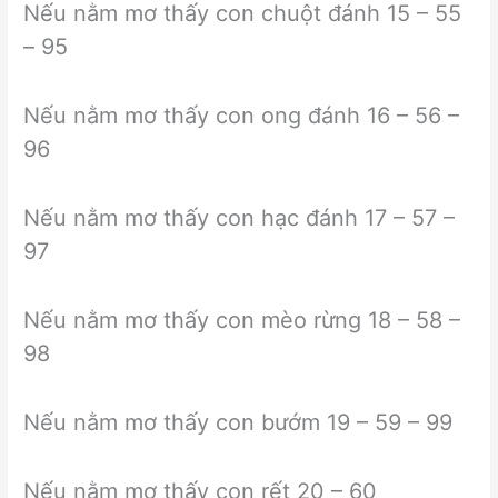
Nếu nằm mơ thấy con chuột đánh 15 – 55
– 95
Nếu nằm mơ thấy con ong đánh 16 – 56 –
96
Nếu nằm mơ thấy con hạc đánh 17 – 57 –
97
Nếu nằm mơ thấy con mèo rừng 18 – 58 –
98
Nếu nằm mơ thấy con bướm 19 – 59 – 99
Nếu nằm mơ thấy con rết 20 – 60